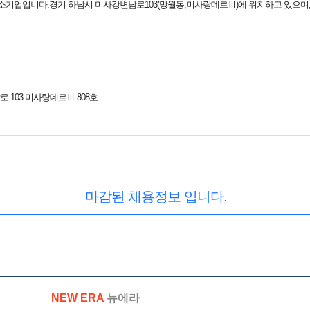
 중소기업입니다.경기 하남시 미사강변남로103(망월동,미사랑데르Ⅲ)에 위치하고 있으
 103 미사랑데르Ⅲ 808호
마감된 채용정보 입니다.
NEW ERA
뉴에라