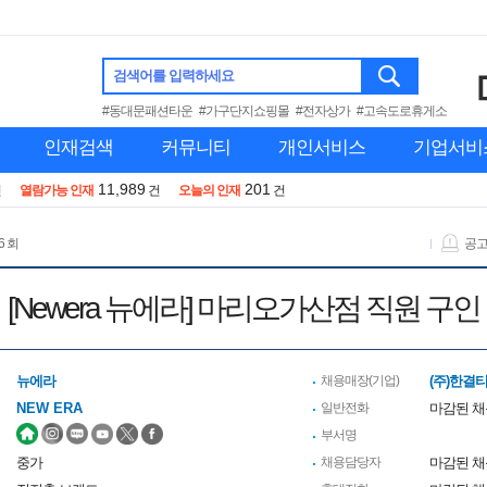
검색어를 입력하세요
#동대문패션타운
#가구단지쇼핑몰
#전자상가
#고속도로휴게소
인재검색
커뮤니티
개인서비스
기업서비
11,989
201
건
열람가능 인재
건
오늘의 인재
건
6 회
공
[Newera 뉴에라] 마리오가산점 직원 구인
뉴에라
채용매장(기업)
(주)한결
NEW ERA
일반전화
마감된 
부서명
중가
채용담당자
마감된 