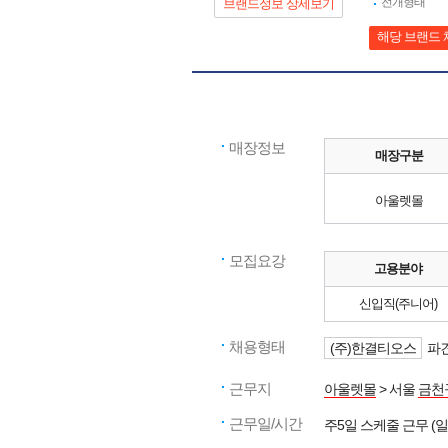
전개형태
브랜드정보 상세보기
해당 브랜드 
매장정보
매장구분
아울렛몰
모집요강
고용분야
신입직(주니어)
채용형태
(주)한결티오스
파견
근무지
아울렛몰
> 서울
금천
근무일/시간
주5일 스케줄 근무 