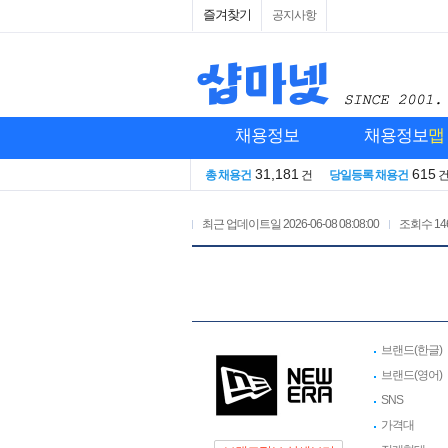
즐겨찾기
공지사항
채용정보
채용정보
맵
31,181
615
총 채용건
건
당일등록 채용건
최근 업데이트일
2026-06-08 08:08:00
조회수
14
브랜드(한글)
브랜드(영어)
SNS
가격대