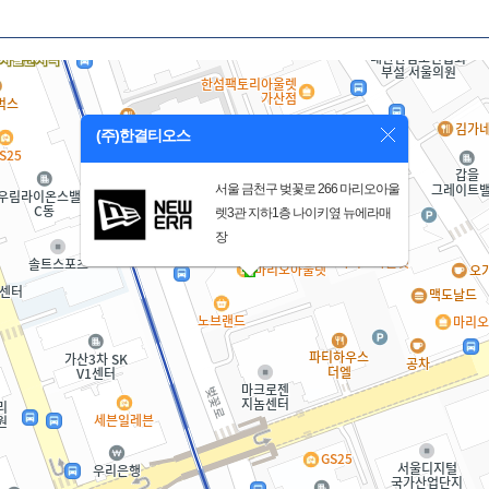
(주)한결티오스
서울 금천구 벚꽃로 266 마리오아울
렛3관 지하1층 나이키옆 뉴에라매
장