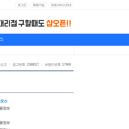
로그인
회원가입
유료서비스안내
스
고신고
공고번호 : 2388017
브랜드번호 : 17969
티오스
채용정보
채용정보