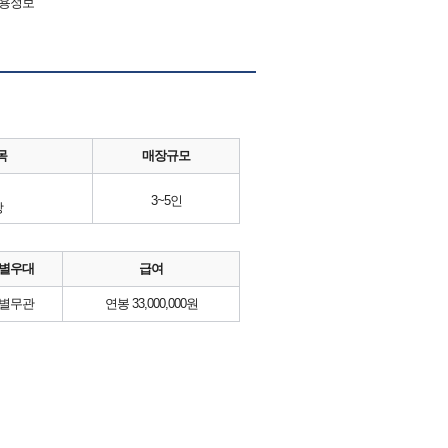
채용정보
목
매장규모
3~5인
방
별우대
급여
별무관
연봉 33,000,000원