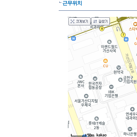
근무위치
50m