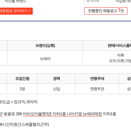
직진출 브랜드
휴대전화
마감된 
7
채용정보 모아보기 +
진행중인 채용공고
건
브랜드(상호)
판매/서비스품
의류
뉴에라
모자,의류,가
모집인원
경력
연령우대
성
1명
신입
연령무관
성
/도급 > 정규직,계약직
구
벚꽃로 266
마리오아울렛3관 지하1층 나이키옆 뉴에라매장
지하1층
(일8시간직원간스케줄협의근무)