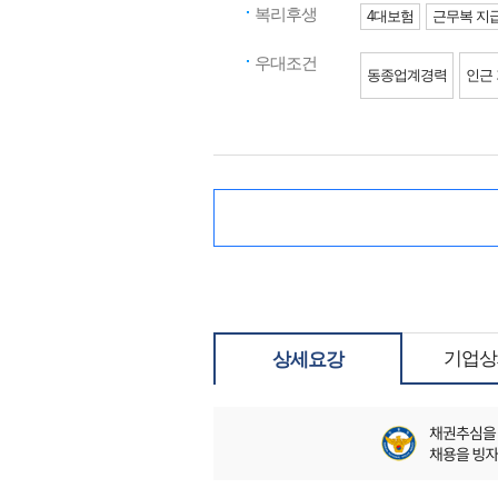
복리후생
4대보험
근무복 지
우대조건
동종업계경력
인근
기업상
상세요강