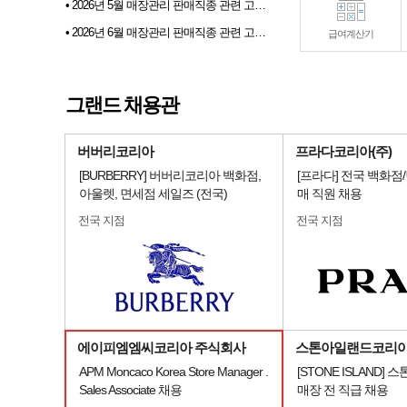
• 2026년 5월 매장관리 판매직종 관련 고용동향
• 2026년 6월 매장관리 판매직종 관련 고용동향
급여계산기
• 2026년 07월 샵토크 게시판 이벤트 당첨자발표
• 2026년 6월 샵마넷 파견 및 채용대행업체 인기순위 TOP 10
그랜드 채용관
• 전문부스채용관 배너 이미지 업데이트 안내
버버리코리아
프라다코리아(주)
[BURBERRY] 버버리코리아 백화점,
[프라다] 전국 백화점
아울렛, 면세점 세일즈 (전국)
매 직원 채용
전국 지점
전국 지점
에이피엠엠씨코리아 주식회사
스톤아일랜드코리
APM Moncaco Korea Store Manager .
[STONE ISLAND]
Sales Associate 채용
매장 전 직급 채용