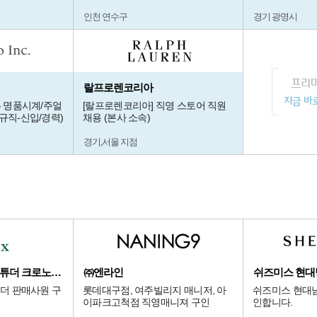
인천 연수구
경기 광명시
랄프로렌코리아
- 명품시계/주얼
[랄프로렌코리아] 직영 스토어 직원
규직-신입/경력)
채용 (본사 소속)
경기,서울 지점
롯데 본점 에비뉴엘 튜더 크로노다임
㈜엔라인
쉬즈미스 현
튜더 판매사원 구
롯데대구점, 여주빌리지 매니저, 아
쉬즈미스 현대
이파크고척점 직영매니져 구인
인합니다.