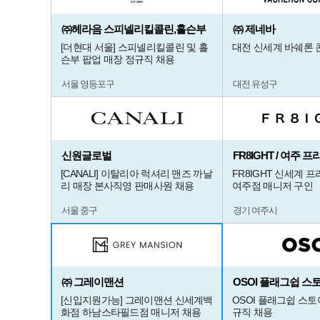
㈜헤라음 스피넬리킬콜린,홀슨부
㈜ 제네바
[더현대 서울] 스피넬리킬콜린 및 홀
대전 신세계 바쉐론
슨부 팝업 매장 정규직 채용
서울 영등포구
대전 유성구
신원글로벌
FR8IGHT / 여주
[CANALI] 이탈리아 럭셔리 맨즈 까날
FR8IGHT 신세계 
리 매장 본사직영 판매사원 채용
여주점 매니저 구인
서울 중구
경기 여주시
㈜ 그레이맨션
OSOI 플래그쉽 스
[신입지원가능] 그레이맨션 신세계백
OSOI 플래그쉽 스토
화점 하남스타필드점 매니저 채용
규직 채용