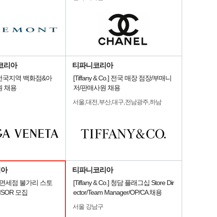
코리아
티파니코리아
전국지역 백화점&아
[Tiffany & Co.] 전국 매장 점장/부매니
원 채용
저/판매사원 채용
서울,대전,부산,대구,전남광주,하남
리아
티파니코리아
 면세점 불가리 스토
[Tiffany & Co.] 청담 플래그십 Store Dir
VISOR 모집
ector/Team Manager/OP/CA 채용
서울 강남구