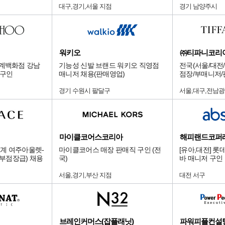
대구,경기,서울 지점
경기 남양주시
워키오
㈜티파니코리
신세계백화점 강남
기능성 신발 브랜드 워키오 직영점
전국(서울/대전/
 구인
매니저 채용(판매영업)
점장/부매니저/
경기 수원시 팔달구
서울,대구,전남광
마이클코어스코리아
해피랜드코퍼
계 여주아울렛-
마이클코어스 매장 판매직 구인 (전
[유아,대전] 
er (부점장급) 채용
국)
바 매니저 구인
서울,경기,부산 지점
대전 서구
브레인커머스(잡플래닛)
파워피플컨설