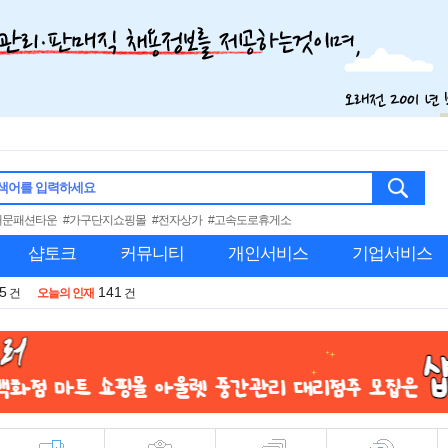
색어를 입력하세요
대문패션타운
#가구단지쇼핑몰
#전자상가
#고속도로휴게소
샵토크
커뮤니티
개인서비스
기업서비스
5
141
건
오늘의 인재
건