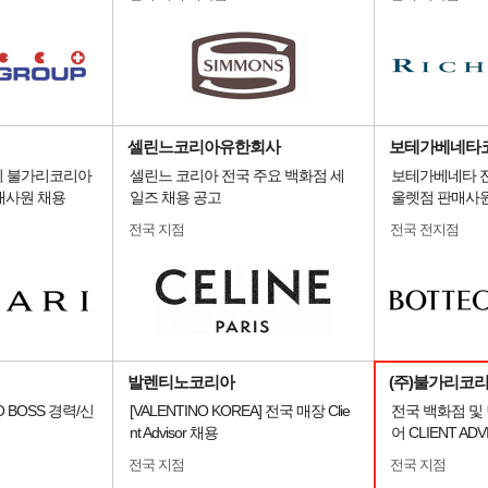
셀린느코리아유한회사
보테가베네타
얼리 불가리코리아
셀린느 코리아 전국 주요 백화점 세
보테가베네타 
매사원 채용
일즈 채용 공고
울렛점 판매사
전국 지점
전국 전지점
발렌티노코리아
(주)불가리코
 BOSS 경력/신
[VALENTINO KOREA] 전국 매장 Clie
전국 백화점 및
nt Advisor 채용
어 CLIENT AD
전국 지점
전국 지점