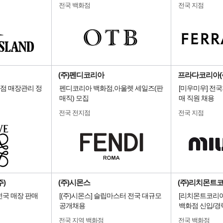
전국 백화점
전국 지점
(주)펜디코리아
프라다코리아(
화점 매장관리 정
펜디코리아 백화점,아울렛 세일즈(판
[미우미우] 전
매직) 모집
매 직원 채용
전국 전지점
전국 지점
)
(주)시몬스
(주)리치몬트
전국 매장 판매
[(주)시몬스] 슬립마스터 전국 대규모
[리치몬트코리아
공개채용
백화점 신입/경
전국 지역 백화점
전국 백화점