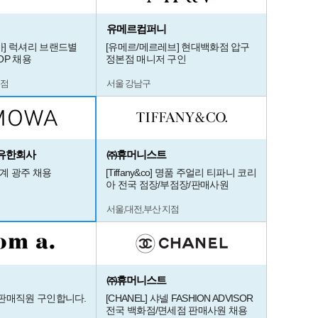
유메르컴퍼니
] 럭셔리 브랜드별
[유메르/메르레브] 현대백화점 압구
OP 채용
정본점 매니저 구인
지점
서울 강남구
유한회사
㈜휴머니스트
세계 광주 채용
[Tiffany&co] 명품 주얼리 티파니 코리
아 전국 점장/부점장/판매사원
서울,대전,부산 지점
㈜휴머니스트
판매직원 구인합니다.
[CHANEL] 샤넬 FASHION ADVISOR
전국 백화점/면세점 판매사원 채용