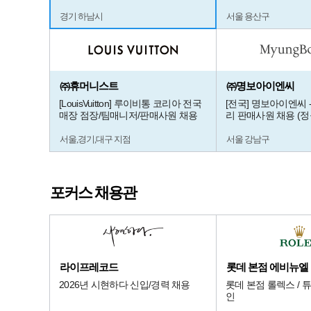
경기 하남시
서울 용산구
㈜휴머니스트
㈜명보아이엔씨
[LouisVuitton] 루이비통 코리아 전국
[전국] 명보아이엔씨 
매장 점장/팀매니저/판매사원 채용
리 판매사원 채용 (정
서울,경기,대구 지점
서울 강남구
포커스 채용관
라이프레코드
2026년 시현하다 신입/경력 채용
롯데 본점 롤렉스 / 
인