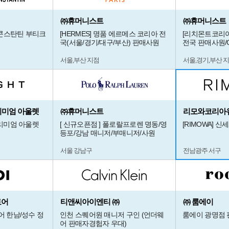
㈜휴머니스트
㈜휴머니스트
 콘스탄틴 부티크
[HERMES] 명품 에르메스 코리아 전
[리치몬트코리아
국(서울/경기/대구/부산) 판매사원
전국 판매사원/
서울,부산 지점
서울,경기,부산 
 프리미엄 아울렛
㈜휴머니스트
리모와코리아
프리미엄 아울렛
[ 신규오픈점 ] 폴로랄프로렌 명동/영
[RIMOWA] 신
등포/강남 매니저/부매니저/사원
서울 강남구
전남광주 서구
토어
티앤씨아이엔티 ㈜
㈜ 룸에이
어 한남/성수 정
인천 스퀘어원 매니저 구인 (언더웨
룸에이 광명점 
어 판매자경험자 우대)