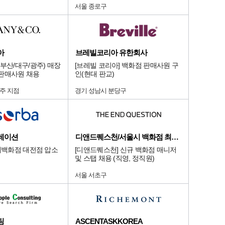
서울 종로구
아
브레빌코리아 유한회사
부산/대구/광주) 매장
[브레빌 코리아] 백화점 판매사원 구
판매사원 채용
인(현대 판교)
주 지점
경기 성남시 분당구
레이션
디앤드퀘스천/서울시 백화점 최상급 점
롯데백화점 대전점 압소
[디앤드퀘스천] 신규 백화점 매니저
및 스탭 채용 (직영, 정직원)
서울 서초구
팅
ASCENTASKKOREA