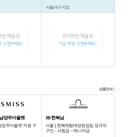
서울,대구 지점
상품안내
대남양주아울렛
㈜ 한복남
남양주아울렛 직원 구
서울 ] 한복체험매장영업팀 정규직
구인 - 사원급 ~ 매니저급