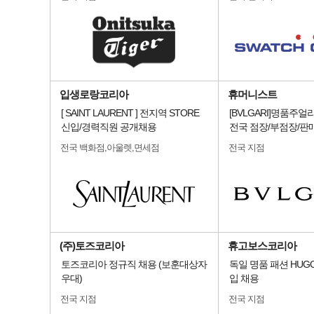
입생로랑코리아
휴머니스트
[ SAINT LAURENT ] 전지역 STORE
[BVLGARI]명품주
신입/경력직원 공개채용
전국 점장/부점장/판
전국 백화점,아울렛,면세점
전국 지점
(주)토즈코리아
휴고보스코리아
토즈코리아 정규직 채용 (보훈대상자
독일 명품 패션 HUGO
우대)
입 채용
전국 지점
전국 지점