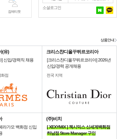
소셜로그인
잡에티켓
상품안내
(유)
크리스챤디올꾸뛰르코리아
] 신입/경력직 채용
[크리스챤디올꾸뛰르코리아] 2026년
신입/경력 공개채용
백화점
전국 지역
아
(주)비치
 페라가모 백화점 신입
[ XEXYMIX ] 젝시믹스 신세계백화점
용
하남점 Store Manager 구인