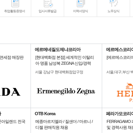
취업활동증명서
입사서류발급
이력서양식
노무상식
에르메네질도제냐코리아
에르메스코리아
/면세점 매장판
[현대백화점 본점] 세계적인 이탈리
[에르메스코리아
아 명품 남성복 ZEGNA 신입/경력
서울 강남구 현대백화점압구정
서울,대구,부산 
아
OTB Korea
페라가모코리
 스톤아일랜드 전국
메종마르지엘라 / 질샌더 / 마르니 /
FERRAGAMO
디젤 판매직원 채용
및 경력사원 채