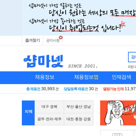
즐겨찾기
공지사항
검
#동
채용정보
채용정보
맵
인재검색
30,993
30
11,97
총 채용건
건
당일등록 채용건
건
열람가능 인재
대구·경북
부산·울산·경남
지역
광주·전라·제주
대전·충청·강원