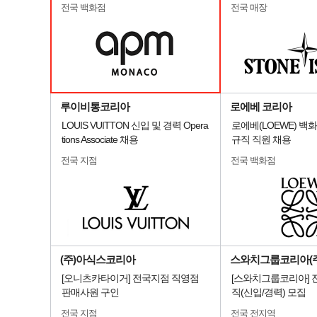
전국 백화점
전국 매장
루이비통코리아
로에베 코리아
LOUIS VUITTON 신입 및 경력 Opera
로에베(LOEWE) 백
tions Associate 채용
규직 직원 채용
전국 지점
전국 백화점
(주)아식스코리아
스와치그룹코리아(주
[오니츠카타이거] 전국지점 직영점
[스와치그룹코리아] 
판매사원 구인
직(신입/경력) 모집
전국 지점
전국 전지역