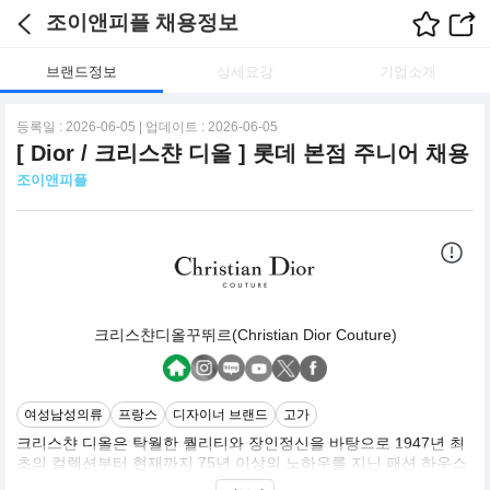
조이앤피플 채용정보
브랜드정보
상세요강
기업소개
등록일 : 2026-06-05 | 업데이트 : 2026-06-05
[ Dior / 크리스챤 디올 ] 롯데 본점 주니어 채용
조이앤피플
크리스챤디올꾸뛰르(Christian Dior Couture)
여성남성의류
프랑스
디자이너 브랜드
고가
크리스챤 디올은 탁월한 퀄리티와 장인정신을 바탕으로 1947년 최
초의 컬렉션부터 현재까지 75년 이상의 노하우를 지닌 패션 하우스
입니다.