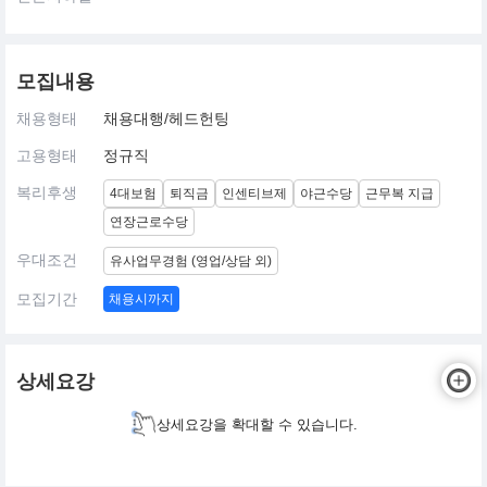
모집내용
채용형태
채용대행/헤드헌팅
고용형태
정규직
복리후생
4대보험
퇴직금
인센티브제
야근수당
근무복 지급
연장근로수당
우대조건
유사업무경험 (영업/상담 외)
모집기간
채용시까지
상세요강
상세요강을 확대할 수 있습니다.