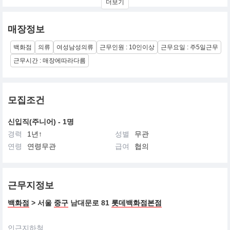
더보기
오늘날 프랑스 꾸뛰르 하우스를 대표하는 브랜드인 크리스챤 디올
은 과거에 경의를 표하는 동시에 현재에 탁월한 우아함과 대담성을
정착시키는 것으로 오뜨 꾸뛰르의 정수를 실현하며 지금도 그 영향
매장정보
력을 더욱 확대해 나가고 있습니다.
백화점
의류
여성남성의류
근무인원 : 10인이상
근무요일 : 주5일근무
근무시간 : 매장에따라다름
모집조건
신입직(주니어) - 1명
경력
1년↑
성별
무관
연령
연령무관
급여
협의
근무지정보
백화점
> 서울
중구
남대문로 81
롯데백화점본점
인근지하철