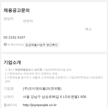
채용공고문의
담당자
연락처
팩스
02-2191-5107
꼭 확인하세요
임금체불사업주 명단확인
기업소개
※ 혹시!
매장채용정보
와
상이한
기업(SHOP)정보일 경우
1.기존운영하는 매장외에 추가 운영하는 매장
2.기존매장을 철수하고 새롭게 신규매장을 오픈했으나 기업(SHOP)정보 미변경중인
상태
기업명
(주)조이앤피플(파견대행)
소재지
서울 강남구 삼성로96길 6 LG트윈텔1 606
홈페이지
http://joynpeople.co.kr