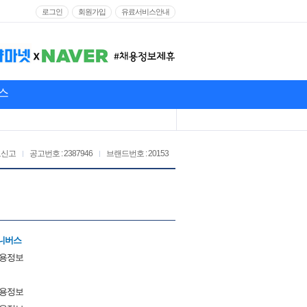
로그인
회원가입
유료서비스안내
스
고신고
공고번호 : 2387946
브랜드번호 : 20153
니버스
채용정보
채용정보