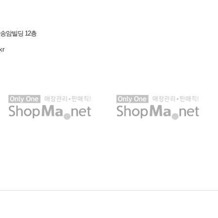
 송암빌딩 12층
kr