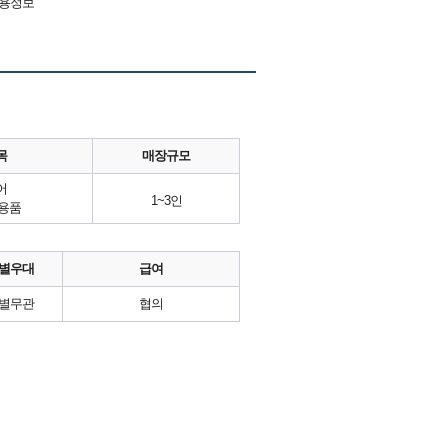
채용정보
목
매장규모
어
1~3인
용품
별우대
급여
별무관
협의