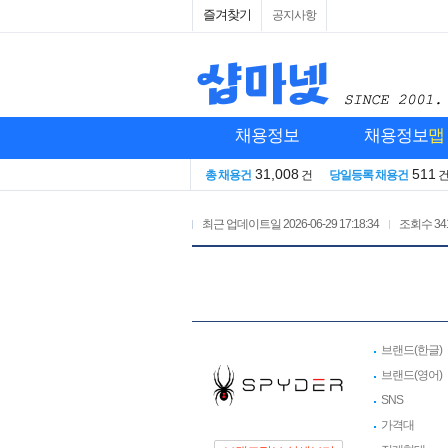
즐겨찾기
공지사항
채용정보
채용정보
맵
31,008
511
총 채용건
건
당일등록 채용건
최근 업데이트일
2026-06-29 17:18:34
조회수
34
브랜드(한글)
브랜드(영어)
SNS
가격대