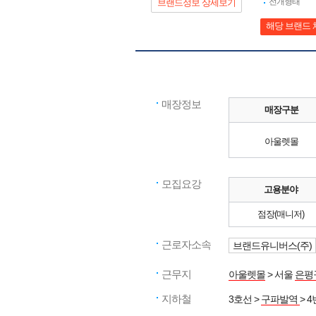
전개형태
브랜드정보 상세보기
해당 브랜드 
매장정보
매장구분
아울렛몰
모집요강
고용분야
점장(매니저)
근로자소속
브랜드유니버스(주)
근무지
아울렛몰
> 서울
은평
지하철
3호선 >
구파발역
> 