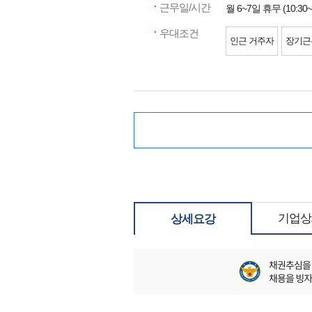
근무일/시간
월 6~7일 휴무 (10:30~
우대조건
인근 거주자
장기근
기업상
상세요강