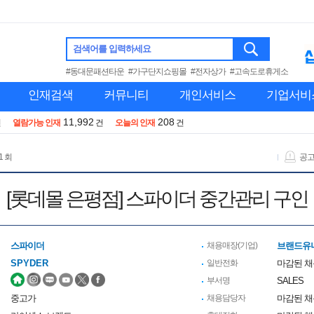
검색어를 입력하세요
#동대문패션타운
#가구단지쇼핑몰
#전자상가
#고속도로휴게소
인재검색
커뮤니티
개인서비스
기업서비
11,992
208
건
열람가능 인재
건
오늘의 인재
건
1 회
공
[롯데몰 은평점] 스파이더 중간관리 구인
스파이더
채용매장(기업)
브랜드유
SPYDER
일반전화
마감된 
부서명
SALES
중고가
채용담당자
마감된 