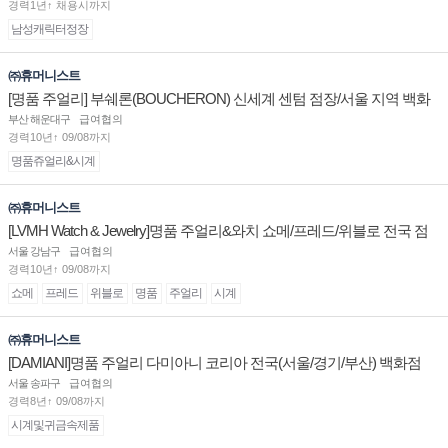
경력1년↑ 채용시까지
남성캐릭터정장
㈜휴머니스트
[명품 주얼리] 부쉐론(BOUCHERON) 신세계 센텀 점장/서울 지역 백화
점 판매사원 채용
부산 해운대구
급여협의
경력10년↑ 09/08까지
명품쥬얼리&시계
㈜휴머니스트
[LVMH Watch & Jewelry]명품 주얼리&와치 쇼메/프레드/위블로 전국 점
장/부점장/판매사원 채용
서울 강남구
급여협의
경력10년↑ 09/08까지
쇼메
프레드
위블로
명품
주얼리
시계
㈜휴머니스트
[DAMIANI]명품 주얼리 다미아니 코리아 전국(서울/경기/부산) 백화점
부점장/판매사원 채용
서울 송파구
급여협의
경력8년↑ 09/08까지
시계및귀금속제품