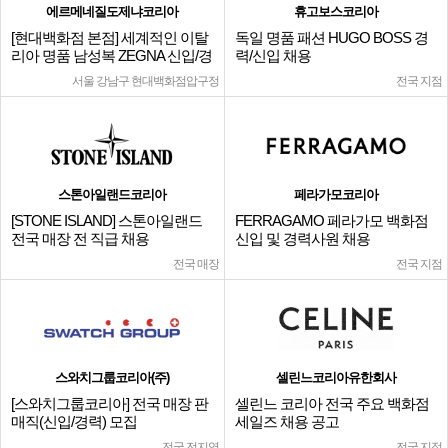
에르메네질도제냐코리아
휴고보스코리아
[현대백화점 본점] 세계적인 이탈
독일 명품 패션 HUGO BOSS 경
리아 명품 남성복 ZEGNA 신입/경
력/신입 채용
력
서울 강남구 현대백화점압구정
전국 지점
스톤아일랜드코리아
페라가모코리아
[STONE ISLAND] 스톤아일랜드
FERRAGAMO 페라가모 백화점
전국 매장 전 직급 채용
신입 및 경력사원 채용
전국 매장
전국 지점
스와치그룹코리아(주)
셀린느코리아유한회사
[스와치그룹코리아] 전국 매장 판
셀린느 코리아 전국 주요 백화점
매직(신입/경력) 모집
세일즈 채용 공고
전국 전지역
전국 지점