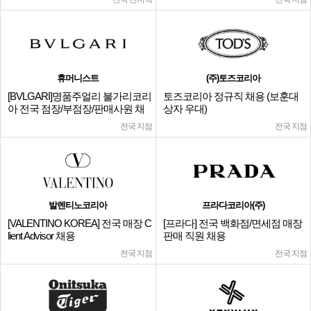
휴머니스트
(주)토즈코리아
[BVLGARI]명품주얼리 불가리코리
토즈코리아 정규직 채용 (보훈대
아 전국 점장/부점장/판매사원 채
상자 우대)
용
전국 지점
전국 지점
발렌티노코리아
프라다코리아(주)
[VALENTINO KOREA] 전국 매장 C
[프라다] 전국 백화점/면세점 매장
lient Advisor 채용
판매 직원 채용
전국 지점
전국 지점