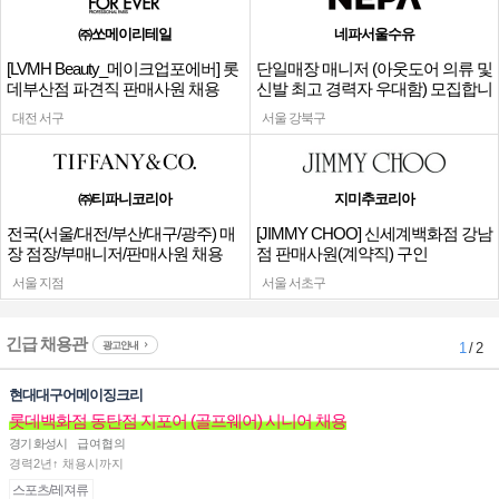
㈜쏘메이리테일
네파서울수유
[LVMH Beauty_메이크업포에버] 롯
단일매장 매니저 (아웃도어 의류 및
데부산점 파견직 판매사원 채용
신발 최고 경력자 우대함) 모집합니
다.
대전 서구
서울 강북구
㈜티파니코리아
지미추코리아
전국(서울/대전/부산/대구/광주) 매
[JIMMY CHOO] 신세계백화점 강남
장 점장/부매니저/판매사원 채용
점 판매사원(계약직) 구인
서울 지점
서울 서초구
긴급 채용관
광고안내
1
/ 2
현대대구어메이징크리
롯데백화점 동탄점 지포어 (골프웨어) 시니어 채용
경기 화성시
급여협의
경력2년↑ 채용시까지
스포츠/레져류