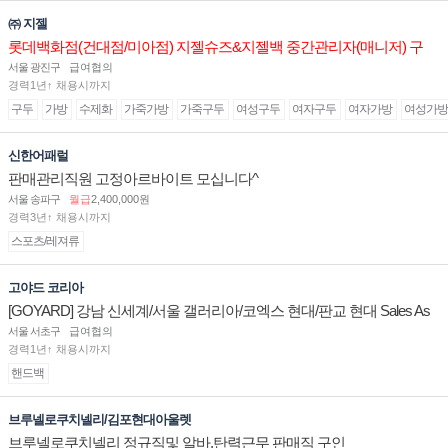
㈜ 지젤
롯데백화점(건대점/미아점) 지젤슈즈&지젤백 중간관리자(매니저) 구
인합니다
서울 광진구
급여협의
경력1년↑ 채용시까지
구두
가방
수제화
가죽가방
가죽구두
여성구두
여자구두
여자가방
여성가방
신한어패럴
판매관리직원 고정아르바이트 모십니다^
서울 송파구
월급
2,400,000원
경력3년↑ 채용시까지
스포츠/레져류
고야드 코리아
[GOYARD] 강남 신세계/서울 갤러리아/코엑스 현대/판교 현대 Sales As
sociate 채용
서울 서초구
급여협의
경력1년↑ 채용시까지
핸드백
브루넬로쿠치넬리/김포현대아울렛
브루넬로쿠치넬리 정규직및 알바.탄력근무 판매직 구인