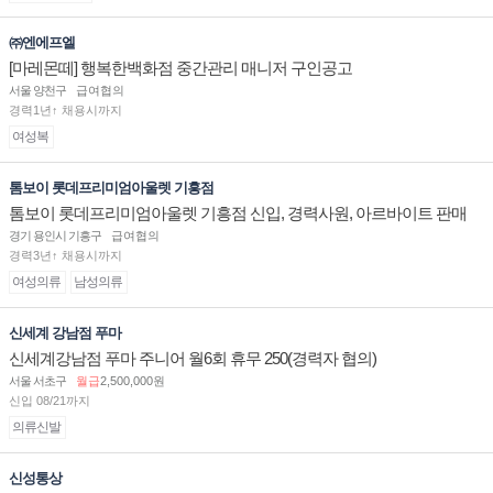
㈜엔에프엘
[마레몬떼] 행복한백화점 중간관리 매니저 구인공고
서울 양천구
급여협의
경력1년↑ 채용시까지
여성복
톰보이 롯데프리미엄아울렛 기흥점
톰보이 롯데프리미엄아울렛 기흥점 신입, 경력사원, 아르바이트 판매
직 구인합니다.
경기 용인시 기흥구
급여협의
경력3년↑ 채용시까지
여성의류
남성의류
신세계 강남점 푸마
신세계강남점 푸마 주니어 월6회 휴무 250(경력자 협의)
서울 서초구
월급
2,500,000원
신입 08/21까지
의류신발
신성통상