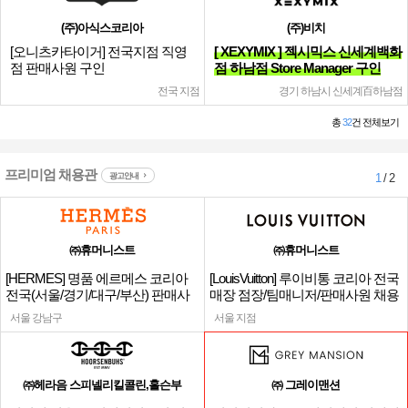
(주)아식스코리아
(주)비치
[오니츠카타이거] 전국지점 직영
[ XEXYMIX ] 젝시믹스 신세계백화
점 판매사원 구인
점 하남점 Store Manager 구인
전국 지점
경기 하남시 신세계百하남점
총
32
건 전체보기
프리미엄 채용관
광고안내
1
/ 2
㈜휴머니스트
㈜휴머니스트
[HERMES] 명품 에르메스 코리아
[LouisVuitton] 루이비통 코리아 전국
전국(서울/경기/대구/부산) 판매사
매장 점장/팀매니저/판매사원 채용
원
서울 강남구
서울 지점
㈜헤라음 스피넬리킬콜린,홀슨부
㈜ 그레이맨션