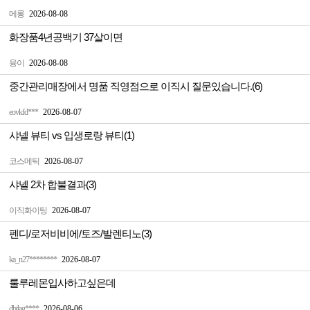
메롱
2026-08-08
화장품4년공백기 37살이면
융이
2026-08-08
중간관리매장에서 명품 직영점으로 이직시 질문있습니다.(6)
eovkfd***
2026-08-07
샤넬 뷰티 vs 입생로랑 뷰티(1)
코스메틱
2026-08-07
샤넬 2차 합불결과(3)
이직화이팅
2026-08-07
펜디/로저비비에/토즈/발렌티노(3)
ka_n27********
2026-08-07
룰루레몬입사하고싶은데
dbtlag****
2026-08-06