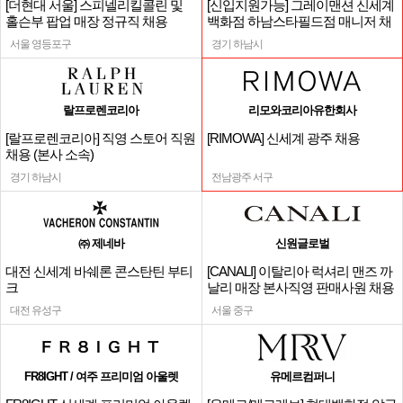
[더현대 서울] 스피넬리킬콜린 및
[신입지원가능] 그레이맨션 신세계
홀슨부 팝업 매장 정규직 채용
백화점 하남스타필드점 매니저 채
용
서울 영등포구
경기 하남시
랄프로렌코리아
리모와코리아유한회사
[랄프로렌코리아] 직영 스토어 직원
[RIMOWA] 신세계 광주 채용
채용 (본사 소속)
경기 하남시
전남광주 서구
㈜ 제네바
신원글로벌
대전 신세계 바쉐론 콘스탄틴 부티
[CANALI] 이탈리아 럭셔리 맨즈 까
크
날리 매장 본사직영 판매사원 채용
대전 유성구
서울 중구
FR8IGHT / 여주 프리미엄 아울렛
유메르컴퍼니