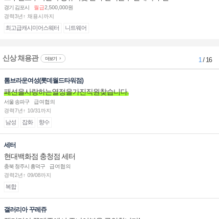
경기 김포시
월급
2,500,000원
경력3년↑ 채용시까지
최고급캐시미어스웨터
니트웨어
신상 채용관
더보기
1
/ 16
톰브라운여성(롯데월드타워점)
패션을사랑하는열정을가진직원찾습니다.
서울 송파구
급여협의
경력7년↑ 10/31까지
남성
잡화
향수
세터
현대백화점 충청점 세터
충북 청주시 흥덕구
급여협의
경력2년↑ 09/08까지
복합
갤러리아 꾸레쥬