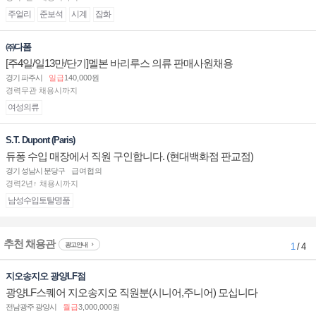
주얼리
준보석
시계
잡화
㈜다폼
[주4일/일13만/단기]멜본 바리루스 의류 판매사원채용
경기 파주시
일급
140,000원
경력무관 채용시까지
여성의류
S.T. Dupont (Paris)
듀퐁 수입 매장에서 직원 구인합니다. (현대백화점 판교점)
경기 성남시 분당구
급여협의
경력2년↑ 채용시까지
남성수입토탈명품
추천 채용관
광고안내
1
/ 4
지오송지오 광양LF점
광양LF스퀘어 지오송지오 직원분(시니어,주니어) 모십니다
전남광주 광양시
월급
3,000,000원