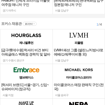
FR8IGHT 신세계 프리미엄 아울렛
[유메르/메르레브] 현대백화점 압구
여주점 매니저 구인
정본점 매니저 구인
경기 여주시
서울 강남구
포커스 채용관
광고안내
1
/ 4
제니엘휴먼
피플렙
[급구/롯데수원] 럭셔리 비건 뷰티
LVMH 패션 그룹 (셀린느/지방시/로
아워글래스 백화점 경력직 및 알바
에베/쇼메/루이비통 외)
채용
경기 수원시 권선구
서울 강남구
엠브레이스
마이클코어스코리아
[럭셔리 브랜드] 서울~경기, 신입~
마이클코어스 매장 판매직 구인 (전
슈퍼바이저 (정규직)
국)
서울 지점
서울 송파구