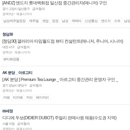
[ANDZ] 앤드지 롯데백화점 일산점 중간관리자(매니저) 구인
경기 고양시 일산동구
급여협의
경력3년↑ 채용시까지
남성캐주얼정장
캐주얼
셋업
정장
남성
캐릭터
신성통상
앤드지
수트
남
청담30
[청담30] 갤러리아 타임월드점 뷰티 컨설턴트(매니저, 주니어, 시니어)
채용
대전 서구
급여협의
경력년↑ 채용시까지
뷰티화장품
AK 분당 _ 아르고티
[ AK 분당 ] Premium Tea Lounge _ 아르고티 중간관리 운영자 구인 _
경기 성남시 분당구
급여협의
경력3년↑ 채용시까지
카페
티카페
커피
베이커리
㈜세정
디디에 두보(DIDIER DUBOT) 주얼리 판매사원 채용(수도권 지역)
서울 지점
급여협의
경력5년↑ 채용시까지