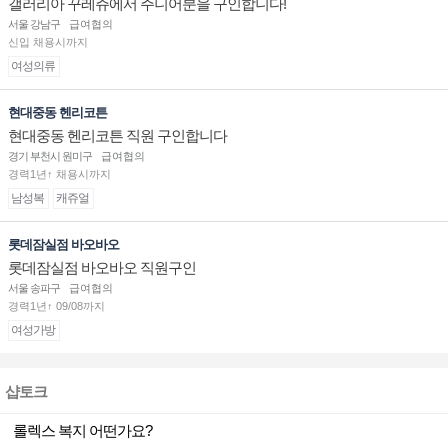
갤러리아 꾸레쥬에서 주니어분을 구인합니다!
서울 강남구
급여협의
신입 채용시까지
여성의류
현대중동 헨리코튼
현대중동 헨리코튼 직원 구인합니다
경기 부천시 원미구
급여협의
경력1년↑ 채용시까지
남성복
캐쥬얼
롯데잠실점 바오바오
롯데잠실점 바오바오 직원구인
서울 송파구
급여협의
경력1년↑ 09/08까지
여성가방
샵토크
롤렉스 복지 어떤가요?