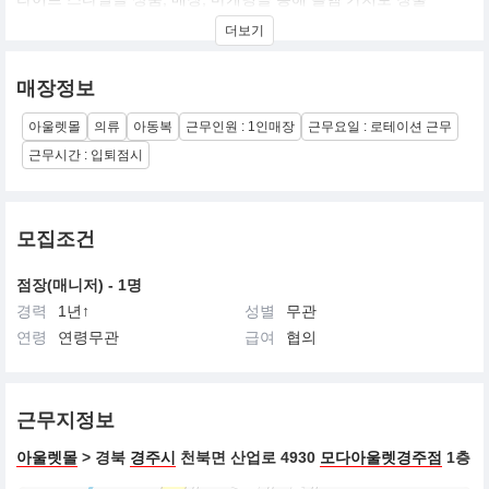
더보기
매장정보
아울렛몰
의류
아동복
근무인원 : 1인매장
근무요일 : 로테이션 근무
근무시간 : 입퇴점시
모집조건
점장(매니저) - 1명
경력
1년↑
성별
무관
연령
연령무관
급여
협의
근무지정보
아울렛몰
> 경북
경주시
천북면 산업로 4930
모다아울렛경주점
1층