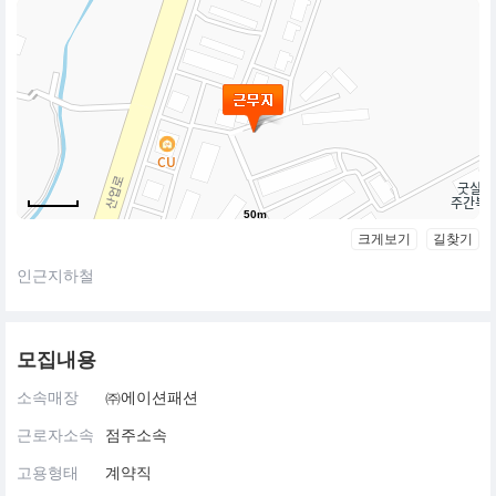
50m
크게보기
길찾기
인근지하철
모집내용
소속매장
㈜에이션패션
근로자소속
점주소속
고용형태
계약직