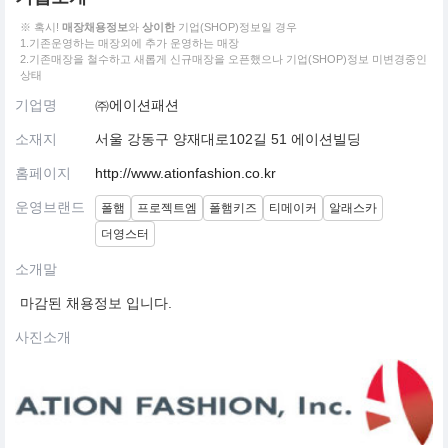
※ 혹시!
매장채용정보
와
상이한
기업(SHOP)정보일 경우
1.기존운영하는 매장외에 추가 운영하는 매장
2.기존매장을 철수하고 새롭게 신규매장을 오픈했으나 기업(SHOP)정보 미변경중인
상태
기업명
㈜에이션패션
소재지
서울 강동구 양재대로102길 51 에이션빌딩
홈페이지
http://www.ationfashion.co.kr
운영브랜드
폴햄
프로젝트엠
폴햄키즈
티메이커
알래스카
더영스터
소개말
마감된 채용정보 입니다.
사진소개