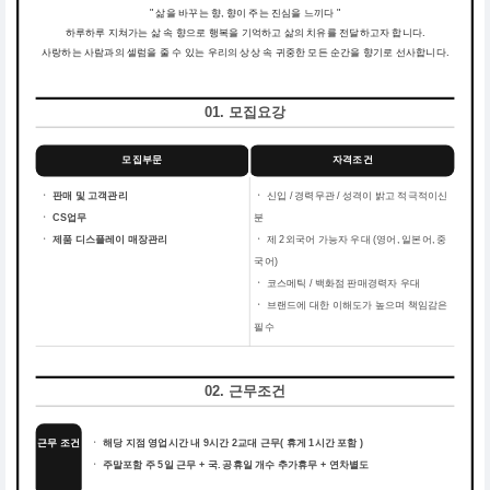
" 삶을 바꾸는 향, 향이 주는 진심을 느끼다 "
하루하루 지쳐가는 삶 속 향으로 행복을 기억하고 삶의 치유를 전달하고자 합니다.
사랑하는 사람과의 셀럼을 줄 수 있는 우리의 상상 속 귀중한 모든 순간을 향기로 선사합니다.
01. 모집요강
모집부문
자격조건
ㆍ 판매 및 고객관리
ㆍ
신입 / 경력무관 / 성격이 밝고 적극적이신
ㆍ CS업무
분
ㆍ 제품 디스플레이 매장관리
ㆍ
제 2외국어 가능자 우대 (영어, 일본어, 중
국어)
ㆍ
코스메틱 / 백화점 판매경력자 우대
ㆍ
브랜드에 대한 이해도가 높으며 책임감은
필수
02. 근무조건
근무 조건
ㆍ 해당 지점 영업시간 내 9시간 2교대 근무( 휴게 1시간 포함 )
ㆍ 주말포함 주 5일 근무 + 국. 공휴일 개수 추가휴무 + 연차별도