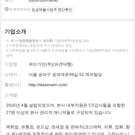
팩스
0505-055-5890
꼭 확인하세요
임금체불사업주 명단확인
기업소개
※ 혹시!
매장채용정보
와
상이한
기업(SHOP)정보일 경우
1.기존운영하는 매장외에 추가 운영하는 매장
2.기존매장을 철수하고 새롭게 신규매장을 오픈했으나 기업(SHOP)정보 미변경중인
상태
기업명
위드가인(주)(파견대행)
소재지
서울 송파구 송파대로49길 51 제퍼빌딩
홈페이지
http://dasimahr.com/
소개말
2016년 4월 설립되었으며, 본사 내부직원은 CS강사들을 포함한
27명 이상의 본사 관리직 매니져들로 구성되어 있습니다.
백화점, 유통점, 로드샵, 면세점 등 판매직(코스메틱, 의류, 잡화, 향
수 등) 매장을 전문적으로 위탁 관리/운영하고 있으며, 고객사의 니