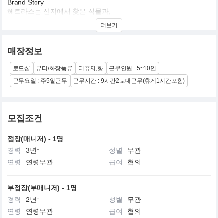
Brand Story
헤트라스는 산지에서 찾은 식물과,
아름다워질 수 있는 향을 연구하고 있습니다.
더보기
"삶을 바꾸는 향, 향이 주는 진심을 느끼다"
매장정보
하루하루 지쳐가는 삶 속 향으로 행복을 기억하고 삶의 치유를 전달
하고자 합니다.
로드샵
뷰티/화장품류
디퓨저,향
근무인원 : 5~10인
주인공이 되고픈 향, 기억을 불러오는 향,
사랑하는 사람과의 설렘을 줄 수 있는
근무요일 : 주5일근무
근무시간 : 9시간2교대근무(휴게1시간포함)
우리의 상상 속 귀중한 모든 순간을 향기로 선사합니다.
모집조건
점장(매니저) - 1명
경력
3년↑
성별
무관
연령
연령무관
급여
협의
부점장(부매니저) - 1명
경력
2년↑
성별
무관
연령
연령무관
급여
협의