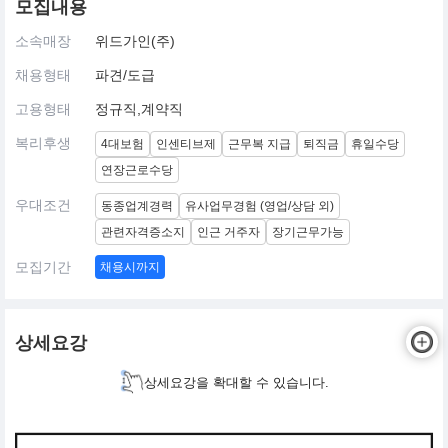
모집내용
소속매장
위드가인(주)
채용형태
파견/도급
고용형태
정규직,계약직
복리후생
4대보험
인센티브제
근무복 지급
퇴직금
휴일수당
연장근로수당
우대조건
동종업계경력
유사업무경험 (영업/상담 외)
관련자격증소지
인근 거주자
장기근무가능
모집기간
채용시까지
상세요강
상세요강을 확대할 수 있습니다.