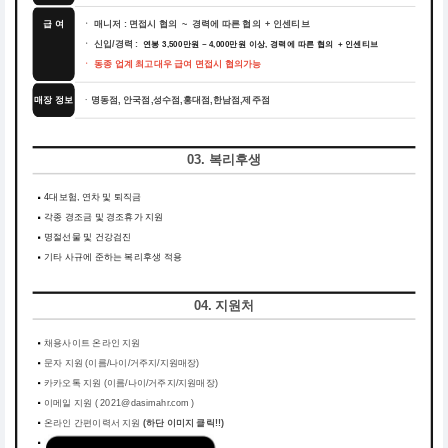
급 여
ㆍ 매니저 : 면접시 협의 ~ 경력에 따른 협의 + 인센티브
ㆍ 신입/경력 :
연봉 3,500만원 ~ 4,000만원 이상, 경력에 따른 협의 + 인센티브
ㆍ 동종 업계 최고대우 급여 면접시 협의가능
매장 정보
명동점, 안국점,성수점,홍대점,한남점,제주점
ㆍ
03. 복리후생
4대보험, 연차 및 퇴직금
각종 경조금 및 경조휴가 지원
명절선물 및 건강검진
기타 사규에 준하는 복리후생 적용
04. 지원처
채용사이트 온라인 지원
문자 지원 (이름/나이/거주지/지원매장)
카카오톡 지원 (이름/나이/거주지/지원매장)
이메일 지원 ( 2021@dasimahr.com )
온라인 간편이력서 지원
(하단 이미지 클릭!!)