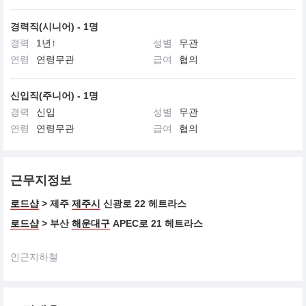
경력직(시니어) - 1명
경력
1년↑
성별
무관
연령
연령무관
급여
협의
신입직(주니어) - 1명
경력
신입
성별
무관
연령
연령무관
급여
협의
근무지정보
로드샵
> 제주
제주시
신광로 22 헤트라스
로드샵
> 부산
해운대구
APEC로 21 헤트라스
인근지하철