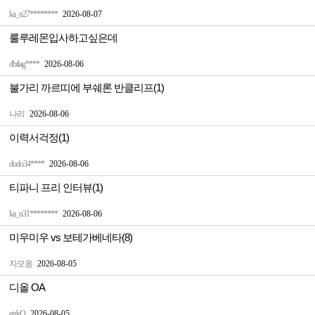
ka_n27********
2026-08-07
룰루레몬입사하고싶은데
dbtlag****
2026-08-06
불가리 까르띠에 부쉐론 반클리프(1)
나리
2026-08-06
이력서걱정(1)
dodo34****
2026-08-06
티파니 프리 인터뷰(1)
ka_n31********
2026-08-06
미우미우 vs 보테가베네타(8)
자모옹
2026-08-05
디올 OA
ejzkQ
2026-08-05