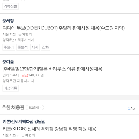
의류신발
㈜세정
디디에 두보(DIDIER DUBOT) 주얼리 판매사원 채용(수도권 지역)
서울 지점
급여협의
경력5년↑ 채용시까지
주얼리
준보석
시계
잡화
㈜다폼
[주4일/일13만/단기]멜본 바리루스 의류 판매사원채용
경기 파주시
일급
140,000원
경력무관 채용시까지
여성의류
추천 채용관
광고안내
1
/ 5
키톤/신세계백화점 강남점
키톤(KITON) 신세계백화점 강남점 직영 직원 채용
서울 서초구
급여협의