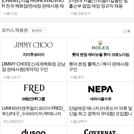
[CHANEL] 샤넬 FASHION ADVISO
[더현대 서울] 스피넬리킬콜린 및
R 전국 백화점/면세점 판매사원 채
홀슨부 팝업 매장 정규직 채용
용
서울 지점
서울 영등포구
포커스 채용관
광고안내
1
/ 4
지미추코리아
롯데 본점 에비뉴엘 튜더 크로노다임
[JIMMY CHOO] 신세계백화점 강남
롯데 본점 롤렉스 / 튜더 판매사원
점 판매사원(계약직) 구인
구인
서울 서초구
서울 중구
㈜탐인HR그룹
네파서울수유
LVMH와치앤주얼리코리아 FRED_
단일매장 매니저 (아웃도어 의류 및
부산/대구_수퍼바이저 /부매니저
신발 최고 경력자 우대함) 모집합니
채용
다.
부산 해운대구
서울 강북구