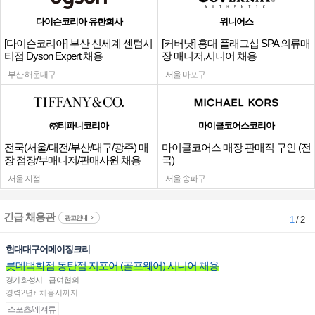
다이슨코리아 유한회사
위니어스
[다이슨코리아] 부산 신세계 센텀시
[커버낫] 홍대 플래그십 SPA 의류매
티점 Dyson Expert 채용
장 매니저,시니어 채용
부산 해운대구
서울 마포구
㈜티파니코리아
마이클코어스코리아
전국(서울/대전/부산/대구/광주) 매
마이클코어스 매장 판매직 구인 (전
장 점장/부매니저/판매사원 채용
국)
서울 지점
서울 송파구
긴급 채용관
광고안내
1
/ 2
현대대구어메이징크리
롯데백화점 동탄점 지포어 (골프웨어) 시니어 채용
경기 화성시
급여협의
경력2년↑ 채용시까지
스포츠/레져류