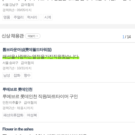
계대전 판매사원 채용
서울 강남구
급여협의
경력8년↑ 09/05까지
명품
주얼리
럭셔리
시계
신상 채용관
더보기
1
/ 14
톰브라운여성(롯데월드타워점)
패션을사랑하는열정을가진직원찾습니다.
서울 송파구
급여협의
경력7년↑ 10/31까지
남성
잡화
향수
루에브르 롯데인천
루에브르 롯데인천 직원/파트타이머 구인
인천 미추홀구
급여협의
경력2년↑ 채용시까지
패션의류잡화
여성복
Flower in the ashes