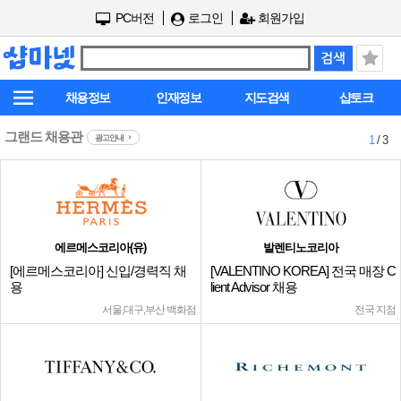
PC버전
로그인
회원가입
채용정보
인재정보
지도검색
샵토크
그랜드 채용관
광고안내
1
/ 3
에르메스코리아(유)
발렌티노코리아
[에르메스코리아] 신입/경력직 채
[VALENTINO KOREA] 전국 매장 C
용
lient Advisor 채용
서울,대구,부산 백화점
전국 지점