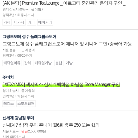
[ AK 분당 ] Premium Tea Lounge _ 아르고티 중간관리 운영자 구인 _
경기 성남시 분당구
급여협의
경력3년↑ 채용시까지
카페
티카페
커피
베이커리
그랭드보떼 성수 플래그쉽스토어
그랭드보떼 성수 플래그쉽스토어 매니저 및 시니어 구인 (중국어 가능
자)
서울 성동구
급여협의
경력3년↑ 08/20까지
캐쥬얼의류
잡화
캐쥬얼가방
볼캡
가방
㈜비치
[ XEXYMIX ] 젝시믹스 신세계백화점 하남점 Store Manager 구인
경기 하남시
급여협의
경력3년↑ 채용시까지
레깅스
스포츠웨어
신세계 강남점 푸마
신세계강남점 푸마 주니어 월6회 휴무 250 또는 협의
서울 서초구
월급
2,500,000원
신입 08/21까지