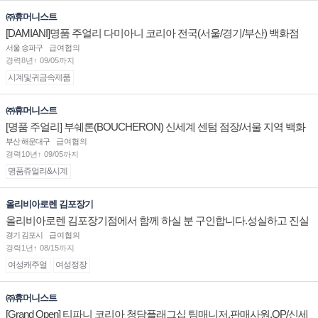
㈜휴머니스트
[DAMIANI]명품 주얼리 다미아니 코리아 전국(서울/경기/부산) 백화점
부점장/판매사원 채용
서울 송파구
급여협의
경력8년↑ 09/05까지
시계및귀금속제품
㈜휴머니스트
[명품 주얼리] 부쉐론(BOUCHERON) 신세계 센텀 점장/서울 지역 백화
점 판매사원 채용
부산 해운대구
급여협의
경력10년↑ 09/05까지
명품쥬얼리&시계
올리비아로렌 김포장기
올리비아로렌 김포장기점에서 함께 하실 분 구인합니다.성실하고 진실
된 마음 하나면 됩니다.
경기 김포시
급여협의
경력1년↑ 08/15까지
여성캐주얼
여성정장
㈜휴머니스트
[Grand Open] 티파니 코리아 청담플래그십 팀매니저,판매사원,OP/신세