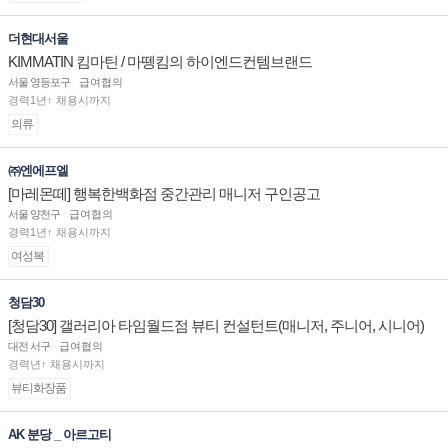
더현대서울
KIMMATIN 킴마틴 / 마뗑킴의 하이엔드컨템브랜드
서울 영등포구
급여협의
경력1년↑ 채용시까지
의류
㈜엔에프엘
[마레몬떼] 행복한백화점 중간관리 매니저 구인공고
서울 양천구
급여협의
경력1년↑ 채용시까지
여성복
청담30
[청담30] 갤러리아 타임월드점 뷰티 컨설턴트(매니저, 주니어, 시니어)
채용
대전 서구
급여협의
경력년↑ 채용시까지
뷰티화장품
AK 분당 _ 아르고티