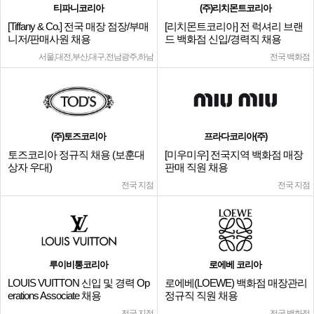
티파니코리아
(주)리치몬트코리아
[Tiffany & Co.] 전국 매장 점장/부매
[리치몬트코리아] 전 럭셔리 브랜
니저/판매사원 채용
드 백화점 신입/경력직 채용
서울,대전,부산,대구,전남광주,하남
전국 백화점
(주)토즈코리아
프라다코리아(주)
토즈코리아 정규직 채용 (보훈대
[미우미우] 전국지역 백화점 매장
상자 우대)
판매 직원 채용
전국 지점
전국 지점
루이비통코리아
로에베 코리아
LOUIS VUITTON 신입 및 경력 Op
로에베(LOEWE) 백화점 매장관리
erations Associate 채용
정규직 직원 채용
전국 지점
전국 백화점