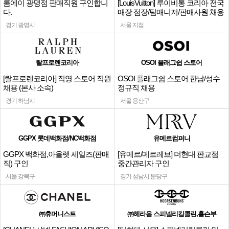
룸에이 광명점 판매직원 구인합니
[LouisVuitton] 루이비통 코리아 전국
다.
매장 점장/팀매니저/판매사원 채용
경기 광명시
서울 지점
랄프로렌코리아
OSOI 플래그쉽 스토어
[랄프로렌코리아] 직영 스토어 직원
OSOI 플래그쉽 스토어 한남/성수
채용 (본사 소속)
정규직 채용
경기 하남시
서울 용산구
GGPX 롯데백화점/NC백화점
유메르컴퍼니
GGPX 백화점,아울렛 세일즈(판매
[유메르/메르레브] 더현대 판교점
직) 구인
중간관리자 구인
서울 강북구
경기 성남시 분당구
㈜휴머니스트
㈜헤라음 스피넬리킬콜린,홀슨부