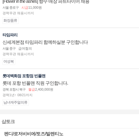
[Flower in the ashes] 향수 매장 파트타이머 채용
서울 종로구
시급
11,000원
경력무관 채용시까지
화장품류
타임파리
신세계본점 타임파리 함께하실분 구인합니다
서울 중구
급여협의
경력무관 채용시까지
여성복
롯데백화점 포항점 빈폴맨
롯데 포항 빈폴맨 직원 구인합니다.
경북 포항시 북구
월급
2,400,000원
경력1년↑ 08/21까지
남녀캐주얼의류
샵토크
펜디/로저비비에/토즈/발렌티노