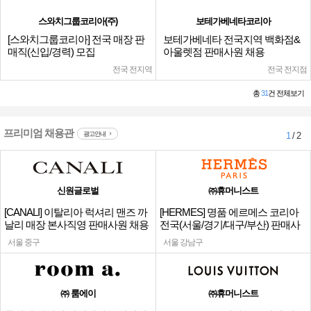
스와치그룹코리아(주)
보테가베네타코리아
[스와치그룹코리아] 전국 매장 판
보테가베네타 전국지역 백화점&
매직(신입/경력) 모집
아울렛점 판매사원 채용
전국 전지역
전국 전지점
총
31
건 전체보기
프리미엄 채용관
광고안내
1
/ 2
신원글로벌
㈜휴머니스트
[CANALI] 이탈리아 럭셔리 맨즈 까
[HERMES] 명품 에르메스 코리아
날리 매장 본사직영 판매사원 채용
전국(서울/경기/대구/부산) 판매사
원
서울 중구
서울 강남구
㈜ 룸에이
㈜휴머니스트