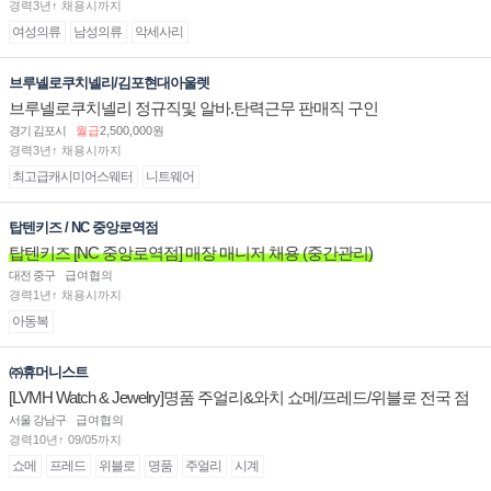
경력3년↑ 채용시까지
여성의류
남성의류
악세사리
브루넬로쿠치넬리/김포현대아울렛
브루넬로쿠치넬리 정규직및 알바.탄력근무 판매직 구인
경기 김포시
월급
2,500,000원
경력3년↑ 채용시까지
최고급캐시미어스웨터
니트웨어
탑텐키즈 / NC 중앙로역점
탑텐키즈 [NC 중앙로역점] 매장 매니저 채용 (중간관리)
대전 중구
급여협의
경력1년↑ 채용시까지
아동복
㈜휴머니스트
[LVMH Watch & Jewelry]명품 주얼리&와치 쇼메/프레드/위블로 전국 점
장/부점장/판매사원 채용
서울 강남구
급여협의
경력10년↑ 09/05까지
쇼메
프레드
위블로
명품
주얼리
시계