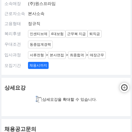
소속매장
(주)원스프라임
근로자소속
본사소속
고용형태
정규직
복리후생
인센티브제
4대보험
근무복 지급
퇴직금
우대조건
동종업계경력
입사과정
>
>
>
서류전형
본사면접
최종합격
매장근무
모집기간
채용시까지
상세요강
상세요강을 확대할 수 있습니다.
채용공고문의