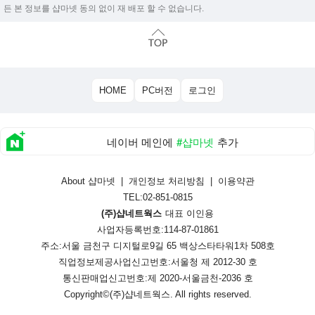
든 본 정보를 샵마넷 동의 없이 재 배포 할 수 없습니다.
HOME
PC버전
로그인
네이버 메인에
#샵마넷
추가
About 샵마넷
|
개인정보 처리방침
|
이용약관
TEL:02-851-0815
(주)샵네트웍스
대표 이인용
사업자등록번호:114-87-01861
주소:서울 금천구 디지털로9길 65 백상스타타워1차 508호
직업정보제공사업신고번호:
서울청 제 2012-30 호
통신판매업신고번호:
제 2020-서울금천-2036 호
Copyright©
(주)샵네트웍스
. All rights reserved.