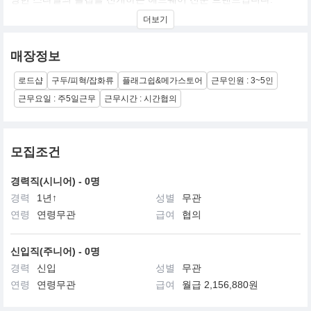
단순한 패션 아이템을 넘어, 하나의 문화로서 ‘캡’을 재해석하며 빠
더보기
르게 성장하고 있습니다.
2024년 17억, 2025년 65억 매출을 기록하며 국내 헤드웨어 시장에
매장정보
서 가장 빠르게 성장하는 브랜드 중 하나로 자리잡았습니다.
현재 을지로111에 100평 규모의 플래그십 스토어 오픈을 준비 중이
로드샵
구두/피혁/잡화류
플래그쉽&메가스토어
근무인원 : 3~5인
며, 다양한 아티스트 및 브랜드와의 협업도 전개하고 있습니다.
근무요일 : 주5일근무
근무시간 : 시간협의
모집조건
경력직(시니어) - 0명
경력
1년↑
성별
무관
연령
연령무관
급여
협의
신입직(주니어) - 0명
경력
신입
성별
무관
연령
연령무관
급여
월급 2,156,880원