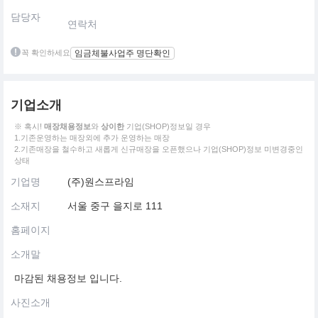
담당자
연락처
꼭 확인하세요
임금체불사업주 명단확인
기업소개
※ 혹시!
매장채용정보
와
상이한
기업(SHOP)정보일 경우
1.기존운영하는 매장외에 추가 운영하는 매장
2.기존매장을 철수하고 새롭게 신규매장을 오픈했으나 기업(SHOP)정보 미변경중인
상태
기업명
(주)원스프라임
소재지
서울 중구 을지로 111
홈페이지
소개말
마감된 채용정보 입니다.
사진소개