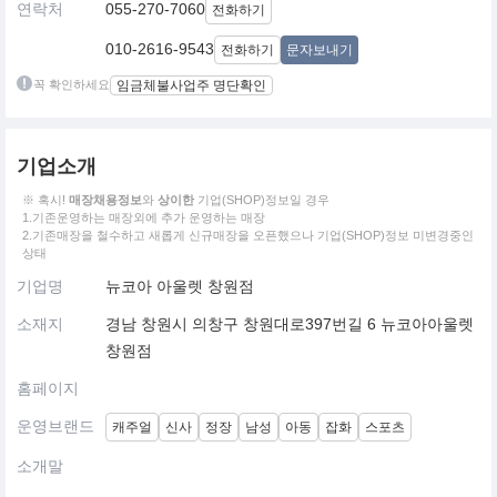
연락처
055-270-7060
전화하기
010-2616-9543
전화하기
문자보내기
꼭 확인하세요
임금체불사업주 명단확인
기업소개
※ 혹시!
매장채용정보
와
상이한
기업(SHOP)정보일 경우
1.기존운영하는 매장외에 추가 운영하는 매장
2.기존매장을 철수하고 새롭게 신규매장을 오픈했으나 기업(SHOP)정보 미변경중인
상태
기업명
뉴코아 아울렛 창원점
소재지
경남 창원시 의창구 창원대로397번길 6 뉴코아아울렛
창원점
홈페이지
운영브랜드
캐주얼
신사
정장
남성
아동
잡화
스포츠
소개말