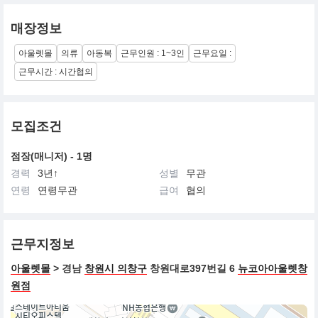
매장정보
아울렛몰
의류
아동복
근무인원 : 1~3인
근무요일 :
근무시간 : 시간협의
모집조건
점장(매니저) - 1명
경력
3년↑
성별
무관
연령
연령무관
급여
협의
근무지정보
아울렛몰
> 경남
창원시 의창구
창원대로397번길 6
뉴코아아울렛창
원점