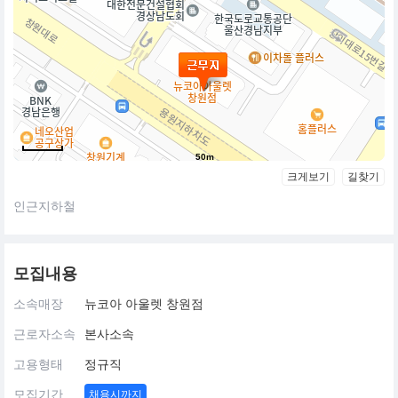
50m
크게보기
길찾기
인근지하철
모집내용
소속매장
뉴코아 아울렛 창원점
근로자소속
본사소속
고용형태
정규직
모집기간
채용시까지