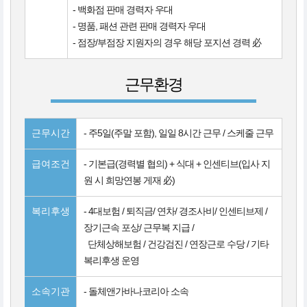
- 백화점 판매 경력자 우대
- 명품, 패션 관련 판매 경력자 우대
- 점장/부점장 지원자의 경우 해당 포지션 경력 必
근무환경
근무시간
- 주5일(주말 포함), 일일 8시간 근무 / 스케줄 근무
급여조건
- 기본급(경력별 협의) + 식대 + 인센티브(입사 지
원 시 희망연봉 게재 必)
복리후생
- 4대보험 / 퇴직금/ 연차/ 경조사비/ 인센티브제 /
장기근속 포상/ 근무복 지급 /
단체상해보험 / 건강검진 / 연장근로 수당 / 기타
복리후생 운영
소속기관
- 돌체앤가바나코리아 소속