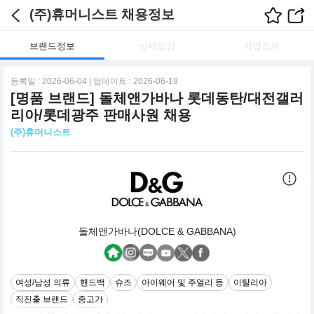
(주)휴머니스트 채용정보
브랜드정보
상세요강
기업소개
등록일 : 2026-06-04 | 업데이트 : 2026-06-19
[명품 브랜드] 돌체앤가바나 롯데동탄/대전갤러
리아/롯데광주 판매사원 채용
(주)휴머니스트
돌체앤가바나(DOLCE & GABBANA)
여성/남성 의류
핸드백
슈즈
아이웨어 및 주얼리 등
이탈리아
직진출 브랜드
중고가