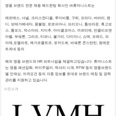
명품 브랜드 전문 채용 헤드헌팅 회사인 ㈜휴머니스트는
에르메스, 샤넬, 크리스챤디올, 루이비통, 구찌, 프라다, 버버리, 펜
디, 보테가베네타, 몽블랑, 로로피아나, 브리오니, 톰브라운, 휴고보
스, 톰포드, 막스마라, 지미추, 마이클코어스, 까르띠에, 반클리프앤
아펠, 부쉐론, 그라프, 티파니, 불가리, 다미아니, 쇼메, 프레드, 피
아제,포멜라토, 예거르쿨트르, 로저드뷔, 바쉐론 콘스탄틴, 랑에운
트죄네 등의
해외 명품 브랜드와 HR 파트너쉽을 체결하고있습니다. 휴머니스트
는 명품 패션잡화, 하이주얼리, 럭셔리 시계, RTW 등의 명품브랜드
별 인재상, 자격요건 등의 각종 정보를 토대로 브랜드 매칭 및 경력
관리를 지원하고 있습니다.
사진소개