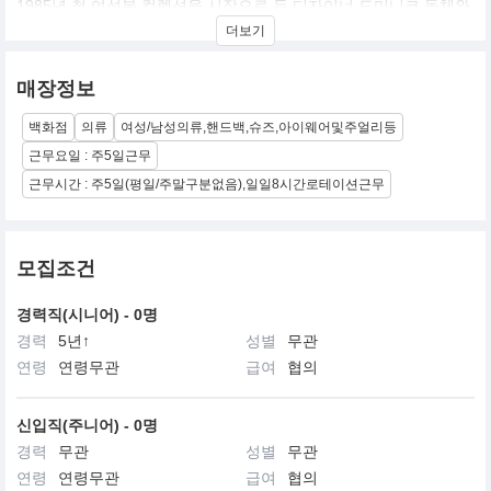
1985년 첫 여성복 컬렉션을 시작으로 두 디자이너 도미니코 돌체와
스테파노 가바노는 남성복은 물론, 핸드백과 가죽 소품은 물론, 아이
더보기
웨어와 시계, 하이 주얼리 및 향수 라인을 아우르는 풍성한 컬렉션을
소개하며 아이코닉한 글로벌 패션 브랜드로 자리 잡았습니다.
매장정보
백화점
의류
여성/남성의류,핸드백,슈즈,아이웨어및주얼리등
근무요일 : 주5일근무
근무시간 : 주5일(평일/주말구분없음),일일8시간로테이션근무
모집조건
경력직(시니어) - 0명
경력
5년↑
성별
무관
연령
연령무관
급여
협의
신입직(주니어) - 0명
경력
무관
성별
무관
연령
연령무관
급여
협의