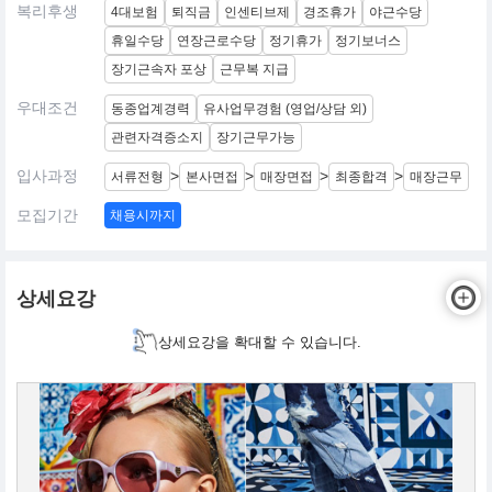
복리후생
4대보험
퇴직금
인센티브제
경조휴가
야근수당
휴일수당
연장근로수당
정기휴가
정기보너스
장기근속자 포상
근무복 지급
우대조건
동종업계경력
유사업무경험 (영업/상담 외)
관련자격증소지
장기근무가능
입사과정
>
>
>
>
서류전형
본사면접
매장면접
최종합격
매장근무
모집기간
채용시까지
상세요강
상세요강을 확대할 수 있습니다.