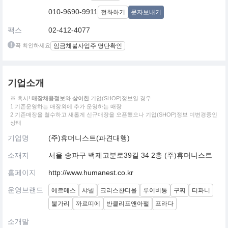
010-9690-9911
전화하기
문자보내기
팩스
02-412-4077
꼭 확인하세요
임금체불사업주 명단확인
기업소개
※ 혹시!
매장채용정보
와
상이한
기업(SHOP)정보일 경우
1.기존운영하는 매장외에 추가 운영하는 매장
2.기존매장을 철수하고 새롭게 신규매장을 오픈했으나 기업(SHOP)정보 미변경중인
상태
기업명
(주)휴머니스트(파견대행)
소재지
서울 송파구 백제고분로39길 34 2층 (주)휴머니스트
홈페이지
http://www.humanest.co.kr
운영브랜드
에르메스
샤넬
크리스챤디올
루이비통
구찌
티파니
불가리
까르띠에
반클리프앤아팰
프라다
소개말