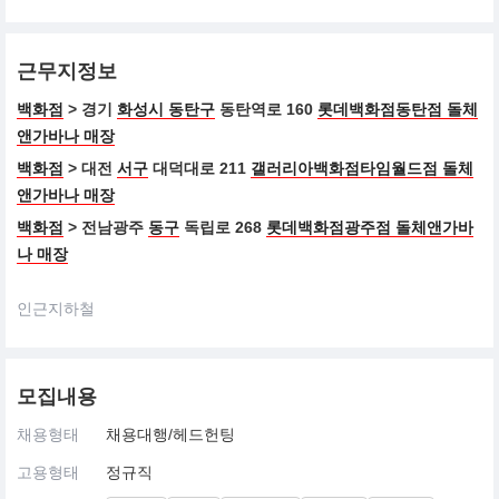
근무지정보
백화점
> 경기
화성시 동탄구
동탄역로 160
롯데백화점동탄점 돌체
앤가바나 매장
백화점
> 대전
서구
대덕대로 211
갤러리아백화점타임월드점 돌체
앤가바나 매장
백화점
> 전남광주
동구
독립로 268
롯데백화점광주점 돌체앤가바
나 매장
인근지하철
모집내용
채용형태
채용대행/헤드헌팅
고용형태
정규직