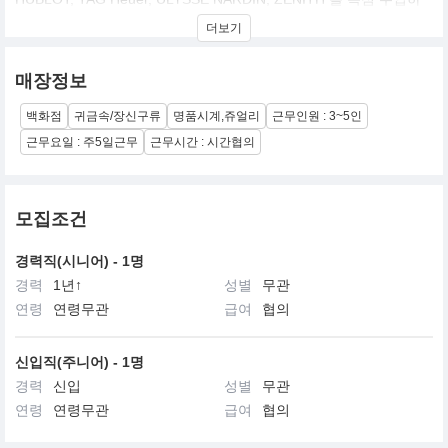
여, 직영 매장을 운영하고 있으며, 서울 롯데 에비뉴엘 본점과 신세
더보기
계 센텀점 에서 PATEK PHILLPE 을 판매하고 있는 회사 입니다.최
고의 Swiss Watch Brand 만을 관리하며 세심한 브랜드관리와 효율
적인 유통망 운영 노하우 등 을 통해 국내 1위의 시계 유통기업으로
매장정보
인정 받고 있습니다.지난 30여 년 간 변화와 혁신 그리고 끊임 없는
도전을 통해 매년 성장을 거듭해 가고 있으며 전국 400명 이상의 전
백화점
귀금속/장신구류
명품시계,쥬얼리
근무인원 : 3~5인
문 판매사원과 시계 전문 엔지니어 및 그 외 지원부서 직원들과 함께
시계 업계 최고 기업으로 성장해 가고 있습니다.
근무요일 : 주5일근무
근무시간 : 시간협의
모집조건
경력직(시니어) - 1명
경력
1년↑
성별
무관
연령
연령무관
급여
협의
신입직(주니어) - 1명
경력
신입
성별
무관
연령
연령무관
급여
협의