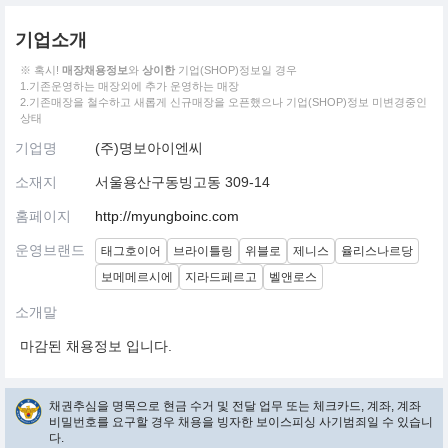
기업소개
※ 혹시!
매장채용정보
와
상이한
기업(SHOP)정보일 경우
1.기존운영하는 매장외에 추가 운영하는 매장
2.기존매장을 철수하고 새롭게 신규매장을 오픈했으나 기업(SHOP)정보 미변경중인
상태
기업명
(주)명보아이엔씨
소재지
서울용산구동빙고동 309-14
홈페이지
http://myungboinc.com
운영브랜드
태그호이어
브라이틀링
위블로
제니스
율리스나르당
보메메르시에
지라드페르고
벨앤로스
소개말
마감된 채용정보 입니다.
채권추심을 명목으로 현금 수거 및 전달 업무 또는 체크카드, 계좌, 계좌
비밀번호를 요구할 경우 채용을 빙자한 보이스피싱 사기범죄일 수 있습니
다.