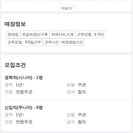
니다. 130년 전통과 장인정신, 그리고 지속적인 기술 발전으로 스와
더보기
로브스키는 오늘날 크리스털 커팅분야에서 세계 최고의 기업으로
자리 잡았습니다.
스와로브스키는 다양하고 창의적인 행보를 이어나가고 있습니다.
매장정보
지속적인 기술 혁신을 통해 세계 최고 품질의 크리스털과 천연 젬스
톤, 주얼리, 액세서리, 홈 데코 아이템 등 10만 개 이상의 제품을 디
면세점
귀금속/장신구류
악세서리,시계
근무인원 : 3~5인
자인 및 제조, 판매 합니다. 또한, 패션/디자인 및 영화 분야와 협업
하여 크리스털과 새로운 창조성을 발현할 수 있는 영역을 넓혀가고
근무요일 : 주5일근무
근무시간 : 매장영업시간
있습니다.
오늘날 스와로브스키는 전세계 20,000여 명 이상의 직원을 두고 있
으며, 약 170개 국가의 2,800여개 매장에서 컬렉션을 선보이고 있습
니다. 스와로브스키코리아는 2000년에 설립, 전국 약 70여 개의 면
모집조건
세점, 백화점 및 아울렛 매장을 운영하며, 독자적인 브랜드 입지를
구축하고 있습니다. 2023년에는 압구정 도산공원 메인스트리트에
경력직(시니어) - 1명
스와로브스키만의 풍부한 유산과 고유한 기술을 집약한 체험형 럭
경력
1년↑
성별
무관
셔리 공간인 스와로브스키 도산파크 플래그십 스토어를 오픈하였습
니다.
연령
연령무관
급여
협의
신입직(주니어) - 0명
경력
1년↑
성별
무관
연령
연령무관
급여
협의