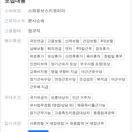
모집내용
소속매장
스와로브스키코리아
근로자소속
본사소속
고용형태
정규직
복리후생
국민연금
고용보험
산재보험
건강보험
4대보험
상해보험
퇴직연금
연차
주5일근무
경조휴가
위로휴가
포상휴가
산전후휴가
육아휴직
창립일 휴무
인센티브제
장기근속자 포상
우수사원 표창/포상
교육비지원
명절 귀향비 지급
야간근로수당
장기근속수당
연장근로수당
건강검진
퇴직금
야근수당
근무복 지급
우대조건
국가유공자
보훈대상자
인근 거주자
유사업무경험 (영업/상담 외)
채용즉시출근가능
장기근무가능
고용촉진지원금대상자
동종업계경력
입사과정
>
>
>
서류전형
매장면접
최종합격
매장근무