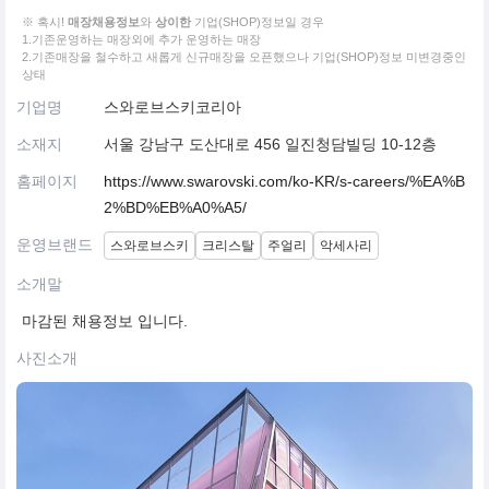
※ 혹시!
매장채용정보
와
상이한
기업(SHOP)정보일 경우
1.기존운영하는 매장외에 추가 운영하는 매장
2.기존매장을 철수하고 새롭게 신규매장을 오픈했으나 기업(SHOP)정보 미변경중인
상태
기업명
스와로브스키코리아
소재지
서울 강남구 도산대로 456 일진청담빌딩 10-12층
홈페이지
https://www.swarovski.com/ko-KR/s-careers/%EA%B
2%BD%EB%A0%A5/
운영브랜드
스와로브스키
크리스탈
주얼리
악세사리
소개말
마감된 채용정보 입니다.
사진소개