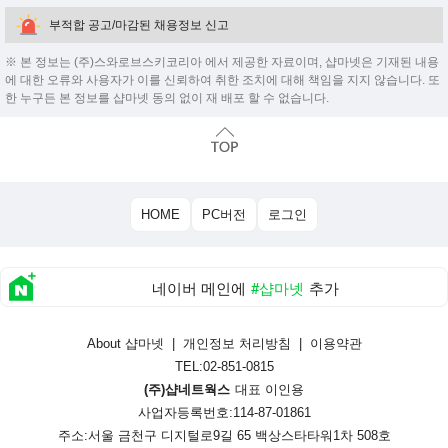
부적합 공고/마감된 채용정보 신고
※ 본 정보는 (주)스와로브스키코리아 에서 제공한 자료이며, 샵마넷은 기재된 내용
에 대한 오류와 사용자가 이를 신뢰하여 취한 조치에 대해 책임을 지지 않습니다. 또
한 누구든 본 정보를 샵마넷 동의 없이 재 배포 할 수 없습니다.
HOME
PC버전
로그인
네이버 메인에
#샵마넷
추가
About 샵마넷
|
개인정보 처리방침
|
이용약관
TEL:02-851-0815
(주)샵네트웍스
대표 이인용
사업자등록번호:114-87-01861
주소:서울 금천구 디지털로9길 65 백상스타타워1차 508호