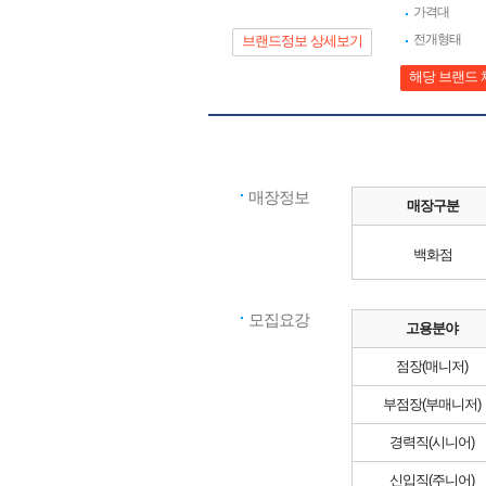
가격대
전개형태
브랜드정보 상세보기
해당 브랜드 
매장정보
매장구분
백화점
모집요강
고용분야
점장(매니저)
부점장(부매니저)
경력직(시니어)
신입직(주니어)