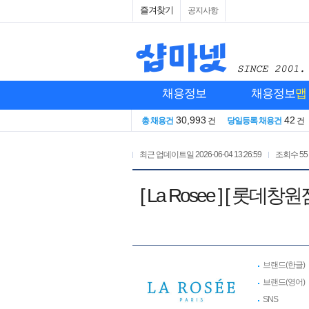
즐겨찾기
공지사항
채용정보
채용정보
맵
30,993
42
총 채용건
건
당일등록 채용건
건
최근 업데이트일
2026-06-04 13:26:59
조회수
55
[ La Rosee ] [ 
브랜드(한글)
브랜드(영어)
SNS