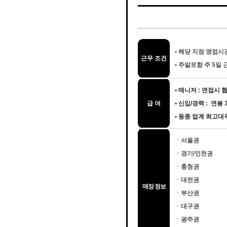
•
해당 지점 영업시간 
근무 조건
•
주말포함 주 5일 
• 매니저 : 면접시
급 여
• 신입/경력 : 연봉
• 동종 업계 최고
ㆍ서울권
ㆍ경기/인천권
ㆍ충청권
ㆍ대전권
매장 정보
ㆍ부산권
ㆍ대구권
ㆍ광주권