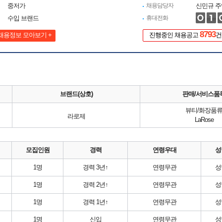
중저가
채용담당자
신민규 주
수입 브랜드
휴대전화
8793
채용정보 모아보기 +
진행중인 채용공고
건
브랜드(상호)
판매/서비스품
뷰티/화장품
라로제
LaRose
모집인원
경력
연령우대
성
1명
경력 3년↑
연령무관
성
1명
경력 2년↑
연령무관
성
1명
경력 1년↑
연령무관
성
1명
신입
연령무관
성