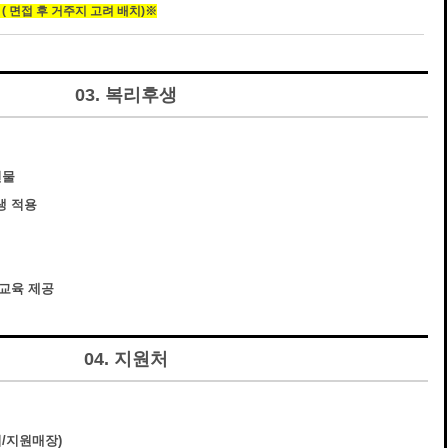
( 면접 후 거주지 고려 배치)※
03. 복리후생
선물
생 적용
사교육 제공
04. 지원처
지/지원매장)