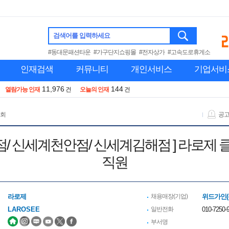
검색어를 입력하세요
#동대문패션타운
#가구단지쇼핑몰
#전자상가
#고속도로휴게소
인재검색
커뮤니티
개인서비스
기업서비
11,976
144
열람가능 인재
건
오늘의 인재
건
 회
공
롯데창원점/ 신세계천안점/ 신세계김해점 ] 라로제
직원
라로제
채용매장(기업)
위드가인(
LAROSEE
일반전화
010-7250-9
부서명