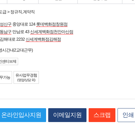
도급 > 정규직,계약직
 성산구
중앙대로 124
롯데백화점창원점
 동남구
만남로 43
신세계백화점천안아산점
김해대로 2232
신세계백화점김해점
영시간내2교대근무)
인센티브제
유사업무경험
무가능
(영업/상담 외)
온라인입사지원
이메일지원
스크랩
인쇄