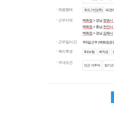
채용형태
위드가인(주)
파견/
근무지역
백화점
> 경남
창원시
백화점
> 충남
천안시
백화점
> 경남
김해시
근무일/시간
주5일근무 (백화점운
복리후생
4대보험
퇴직금
우대조건
인근 거주자
장기근