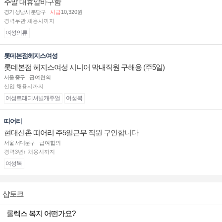
주말 대휴알바구함
경기 성남시 분당구
시급
10,320원
경력무관 채용시까지
여성의류
롯데본점헤지스여성
롯데본점 헤지스여성 시니어 막내직원 구해용 (주5일)
서울 중구
급여협의
신입 채용시까지
여성트래디셔널캐주얼
여성복
띠어리
현대신촌 띠어리 주5일근무 직원 구인합니다
서울 서대문구
급여협의
경력3년↑ 채용시까지
여성복
샵토크
롤렉스 복지 어떤가요?