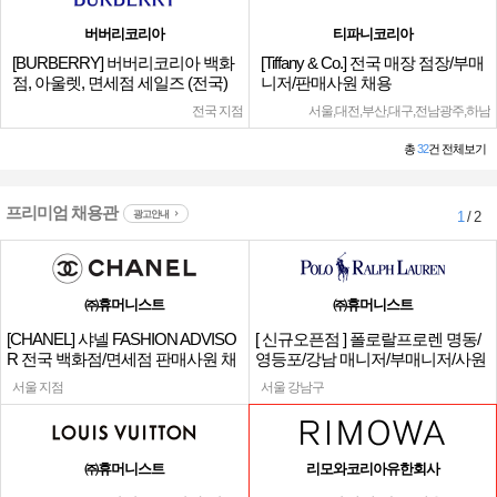
버버리코리아
티파니코리아
[BURBERRY] 버버리코리아 백화
[Tiffany & Co.] 전국 매장 점장/부매
점, 아울렛, 면세점 세일즈 (전국)
니저/판매사원 채용
전국 지점
서울,대전,부산,대구,전남광주,하남
총
32
건 전체보기
프리미엄 채용관
광고안내
1
/ 2
㈜휴머니스트
㈜휴머니스트
[CHANEL] 샤넬 FASHION ADVISO
[ 신규오픈점 ] 폴로랄프로렌 명동/
R 전국 백화점/면세점 판매사원 채
영등포/강남 매니저/부매니저/사원
용
서울 지점
서울 강남구
㈜휴머니스트
리모와코리아유한회사