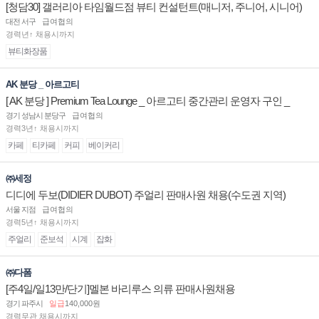
[청담30] 갤러리아 타임월드점 뷰티 컨설턴트(매니저, 주니어, 시니어)
채용
대전 서구
급여협의
경력년↑ 채용시까지
뷰티화장품
AK 분당 _ 아르고티
[ AK 분당 ] Premium Tea Lounge _ 아르고티 중간관리 운영자 구인 _
경기 성남시 분당구
급여협의
경력3년↑ 채용시까지
카페
티카페
커피
베이커리
㈜세정
디디에 두보(DIDIER DUBOT) 주얼리 판매사원 채용(수도권 지역)
서울 지점
급여협의
경력5년↑ 채용시까지
주얼리
준보석
시계
잡화
㈜다폼
[주4일/일13만/단기]멜본 바리루스 의류 판매사원채용
경기 파주시
일급
140,000원
경력무관 채용시까지