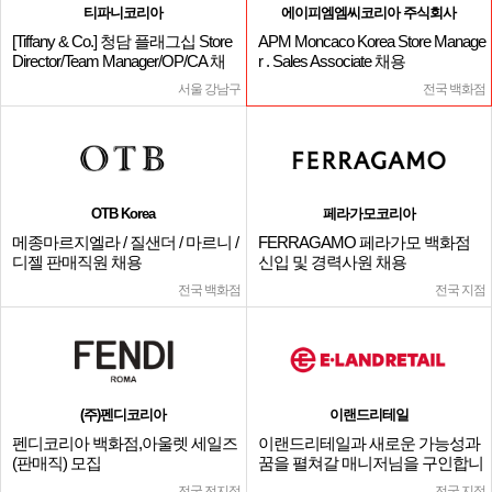
티파니코리아
에이피엠엠씨코리아 주식회사
[Tiffany & Co.] 청담 플래그십 Store
APM Moncaco Korea Store Manage
Director/Team Manager/OP/CA 채
r . Sales Associate 채용
용
서울 강남구
전국 백화점
OTB Korea
페라가모코리아
메종마르지엘라 / 질샌더 / 마르니 /
FERRAGAMO 페라가모 백화점
디젤 판매직원 채용
신입 및 경력사원 채용
전국 백화점
전국 지점
(주)펜디코리아
이랜드리테일
펜디코리아 백화점,아울렛 세일즈
이랜드리테일과 새로운 가능성과
(판매직) 모집
꿈을 펼쳐갈 매니저님을 구인합니
다.
전국 전지점
전국 지점