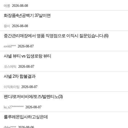
메롱
2026-08-08
화장품4년공백기 37살이면
융이
2026-08-08
중간관리매장에서 명품 직영점으로 이직시 질문있습니다.(6)
eovkfd***
2026-08-07
샤넬 뷰티 vs 입생로랑 뷰티
코스메틱
2026-08-07
샤넬 2차 합불결과
이직화이팅
2026-08-07
펜디/로저비비에/토즈/발렌티노(3)
ka_n27********
2026-08-07
룰루레몬입사하고싶은데
dbtlag****
2026-08-06