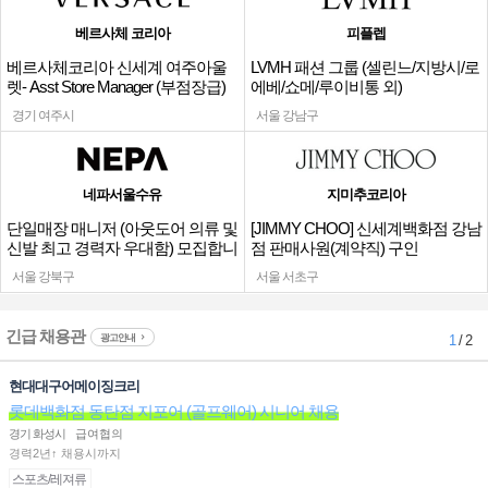
베르사체 코리아
피플렙
베르사체코리아 신세계 여주아울
LVMH 패션 그룹 (셀린느/지방시/로
렛- Asst Store Manager (부점장급)
에베/쇼메/루이비통 외)
채용
경기 여주시
서울 강남구
네파서울수유
지미추코리아
단일매장 매니저 (아웃도어 의류 및
[JIMMY CHOO] 신세계백화점 강남
신발 최고 경력자 우대함) 모집합니
점 판매사원(계약직) 구인
다.
서울 강북구
서울 서초구
긴급 채용관
광고안내
1
/ 2
현대대구어메이징크리
롯데백화점 동탄점 지포어 (골프웨어) 시니어 채용
경기 화성시
급여협의
경력2년↑ 채용시까지
스포츠/레져류