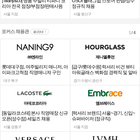
[Tiffany&co] 명품 주얼리 티파니 코
OSOI 플래그쉽 스토어 한남/성수
리아 전국 점장/부점장/판매사원
정규직 채용
서울 지점
서울 용산구
포커스 채용관
광고안내
1
/ 4
㈜엔라인
제니엘휴먼
롯데대구점, 여주빌리지 매니저, 아
[급구/롯데수원] 럭셔리 비건 뷰티
이파크고척점 직영매니져 구인
아워글래스 백화점 경력직 및 알바
채용
대구 북구
경기 수원시 권선구
아데코코리아
엠브레이스
[동일라코스테] 본사 직영매장 신규
[럭셔리 브랜드] 서울~경기, 신입~
오픈(성수점) 세일즈 채용
슈퍼바이저 (정규직)
서울 성동구
서울 지점