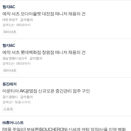
형지I&C
예작 셔츠 모다아울렛 대전점 매니저 채용의 건
대전 유성구
급여협의
경력1년↑ 08/16까지
와이셔츠
형지I&C
예작 셔츠 롯데백화점 창원점 매니저 채용의 건
경남 창원시 성산구
급여협의
경력1년↑ 08/16까지
와이셔츠
동진레저
마운티아 AK광명점 신규오픈 중간관리 점주 구인
경기 광명시
급여협의
경력년↑ 채용시까지
스포츠
㈜휴머니스트
[명품 주얼리] 부쉐론(BOUCHERON) 신세계 센텀 점장/서울 지역 백화