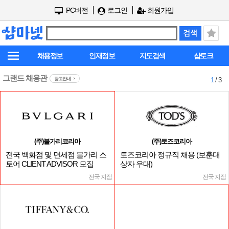
PC버전
로그인
회원가입
채용정보
인재정보
지도검색
샵토크
그랜드 채용관
광고안내
1
/ 3
(주)불가리코리아
(주)토즈코리아
전국 백화점 및 면세점 불가리 스
토즈코리아 정규직 채용 (보훈대
토어 CLIENT ADVISOR 모집
상자 우대)
전국 지점
전국 지점