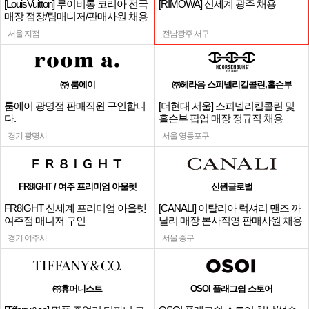
[LouisVuitton] 루이비통 코리아 전국
[RIMOWA] 신세계 광주 채용
매장 점장/팀매니저/판매사원 채용
서울 지점
전남광주 서구
㈜ 룸에이
㈜헤라음 스피넬리킬콜린,홀슨부
룸에이 광명점 판매직원 구인합니
[더현대 서울] 스피넬리킬콜린 및
다.
홀슨부 팝업 매장 정규직 채용
경기 광명시
서울 영등포구
FR8IGHT / 여주 프리미엄 아울렛
신원글로벌
FR8IGHT 신세계 프리미엄 아울렛
[CANALI] 이탈리아 럭셔리 맨즈 까
여주점 매니저 구인
날리 매장 본사직영 판매사원 채용
경기 여주시
서울 중구
㈜휴머니스트
OSOI 플래그쉽 스토어