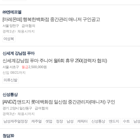
㈜엔에프엘
[마레몬떼] 행복한백화점 중간관리 매니저 구인공고
서울 양천구
급여협의
경력1년↑ 채용시까지
여성복
신세계 강남점 푸마
신세계강남점 푸마 주니어 월6회 휴무 250(경력자 협의)
서울 서초구
월급
2,500,000원
신입 08/21까지
의류신발
신성통상
[ANDZ] 앤드지 롯데백화점 일산점 중간관리자(매니저) 구인
경기 고양시 일산동구
급여협의
경력3년↑ 채용시까지
남성캐주얼정장
캐주얼
셋업
정장
남성
캐릭터
신성통상
앤드지
수트
남
청담30