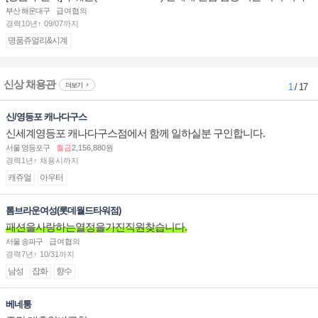
점 판매사원 채용
부산 해운대구
급여협의
경력10년↑ 09/07까지
명품쥬얼리&시계
신상 채용관
더보기
1
/ 17
신/영등포 캐나다구스
신세계영등포 캐나다구스점에서 함께 일하실분 구인합니다.
서울 영등포구
월급
2,156,880원
경력1년↑ 채용시까지
캐쥬얼
아우터
톰브라운여성(롯데월드타워점)
패션을사랑하는열정을가진직원찾습니다.
서울 송파구
급여협의
경력7년↑ 10/31까지
남성
잡화
향수
베네통