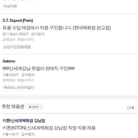
여성의류
S.T. Dupont (Paris)
듀퐁 수입 매장에서 직원 구인합니다. (현대백화점 판교점)
경기 성남시 분당구
급여협의
경력2년↑ 채용시까지
남성수입토탈명품
Aeterno
###신세계강남 쥬얼리 판매직 구인###
서울 강남구
급여협의
경력3년↑ 채용시까지
에떼르노파인쥬얼리
추천 채용관
광고안내
1
/ 4
키톤/신세계백화점 강남점
키톤(KITON) 신세계백화점 강남점 직영 직원 채용
서울 서초구
급여협의