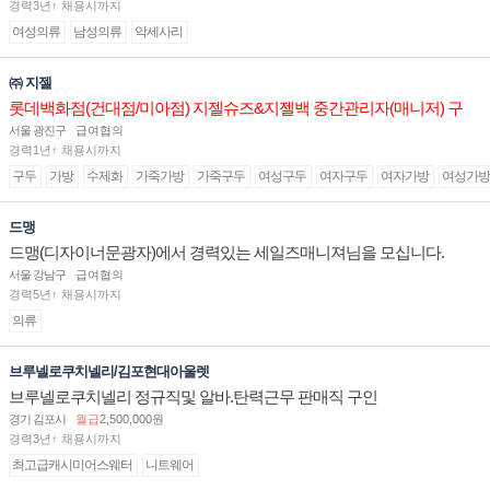
경력3년↑ 채용시까지
여성의류
남성의류
악세사리
㈜ 지젤
롯데백화점(건대점/미아점) 지젤슈즈&지젤백 중간관리자(매니저) 구
인합니다
서울 광진구
급여협의
경력1년↑ 채용시까지
구두
가방
수제화
가죽가방
가죽구두
여성구두
여자구두
여자가방
여성가방
드맹
드맹(디자이너문광자)에서 경력있는 세일즈매니져님을 모십니다.
서울 강남구
급여협의
경력5년↑ 채용시까지
의류
브루넬로쿠치넬리/김포현대아울렛
브루넬로쿠치넬리 정규직및 알바.탄력근무 판매직 구인
경기 김포시
월급
2,500,000원
경력3년↑ 채용시까지
최고급캐시미어스웨터
니트웨어