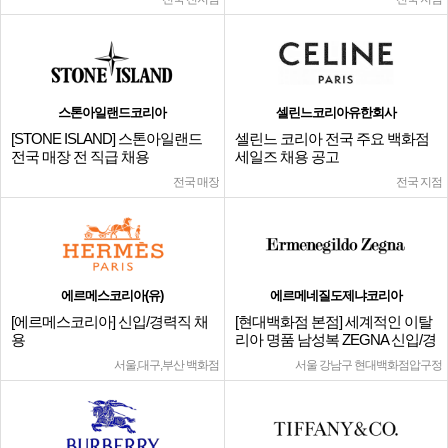
스톤아일랜드코리아
셀린느코리아유한회사
[STONE ISLAND] 스톤아일랜드
셀린느 코리아 전국 주요 백화점
전국 매장 전 직급 채용
세일즈 채용 공고
전국 매장
전국 지점
에르메스코리아(유)
에르메네질도제냐코리아
[에르메스코리아] 신입/경력직 채
[현대백화점 본점] 세계적인 이탈
용
리아 명품 남성복 ZEGNA 신입/경
력
서울,대구,부산 백화점
서울 강남구 현대백화점압구정