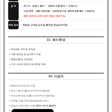
급 여
ㆍ 매니저 : 면접시 협의 ~ 경력에 따른 협의 + 인센티브
ㆍ 신입/경력 :
연봉 3,500만원 ~ 4,000만원 이상, 경력에 따른 협의 + 인센티브
ㆍ 동종 업계 최고대우 급여 면접시 협의가능
매장 정보
명동점, 안국점,성수점,홍대점,한남점,제주점
ㆍ
03. 복리후생
4대보험, 연차 및 퇴직금
각종 경조금 및 경조휴가 지원
명절선물 및 건강검진
기타 사규에 준하는 복리후생 적용
04. 지원처
채용사이트 온라인 지원
문자 지원 (이름/나이/거주지/지원매장)
카카오톡 지원 (이름/나이/거주지/지원매장)
이메일 지원 ( 2021@dasimahr.com )
온라인 간편이력서 지원
(하단 이미지 클릭!!)