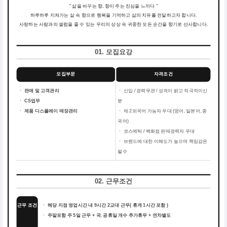
" 삶을 바꾸는 향, 향이 주는 진심을 느끼다 "
하루하루 지쳐가는 삶 속 향으로 행복을 기억하고 삶의 치유를 전달하고자 합니다.
사랑하는 사람과의 셀럼을 줄 수 있는 우리의 상상 속 귀중한 모든 순간을 향기로 선사합니다.
01. 모집요강
모집부문
자격조건
ㆍ 판매 및 고객관리
ㆍ
신입 / 경력무관 / 성격이 밝고 적극적이신
ㆍ CS업무
분
ㆍ 제품 디스플레이 매장관리
ㆍ
제 2외국어 가능자 우대 (영어, 일본어, 중
국어)
ㆍ
코스메틱 / 백화점 판매경력자 우대
ㆍ
브랜드에 대한 이해도가 높으며 책임감은
필수
02. 근무조건
근무 조건
ㆍ 해당 지점 영업시간 내 9시간 2교대 근무( 휴게 1시간 포함 )
ㆍ 주말포함 주 5일 근무 + 국. 공휴일 개수 추가휴무 + 연차별도