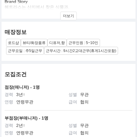
Brand Story
헤트라스는 산지에서 찾은 식물과,
아름다워질 수 있는 향을 연구하고 있습니다.
더보기
"삶을 바꾸는 향, 향이 주는 진심을 느끼다"
매장정보
하루하루 지쳐가는 삶 속 향으로 행복을 기억하고 삶의 치유를 전달
하고자 합니다.
로드샵
뷰티/화장품류
디퓨저,향
근무인원 : 5~10인
주인공이 되고픈 향, 기억을 불러오는 향,
사랑하는 사람과의 설렘을 줄 수 있는
근무요일 : 주5일근무
근무시간 : 9시간2교대근무(휴게1시간포함)
우리의 상상 속 귀중한 모든 순간을 향기로 선사합니다.
모집조건
점장(매니저) - 1명
경력
3년↑
성별
무관
연령
연령무관
급여
협의
부점장(부매니저) - 1명
경력
2년↑
성별
무관
연령
연령무관
급여
협의