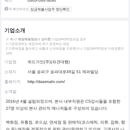
팩스
0505-055-5890
꼭 확인하세요
임금체불사업주 명단확인
기업소개
※ 혹시!
매장채용정보
와
상이한
기업(SHOP)정보일 경우
1.기존운영하는 매장외에 추가 운영하는 매장
2.기존매장을 철수하고 새롭게 신규매장을 오픈했으나 기업(SHOP)정보 미변경중인
상태
기업명
위드가인(주)(파견대행)
소재지
서울 송파구 송파대로49길 51 제퍼빌딩
홈페이지
http://dasimahr.com/
소개말
2016년 4월 설립되었으며, 본사 내부직원은 CS강사들을 포함한
27명 이상의 본사 관리직 매니져들로 구성되어 있습니다.
백화점, 유통점, 로드샵, 면세점 등 판매직(코스메틱, 의류, 잡화, 향
수 등) 매장을 전문적으로 위탁 관리/운영하고 있으며, 고객사의 니