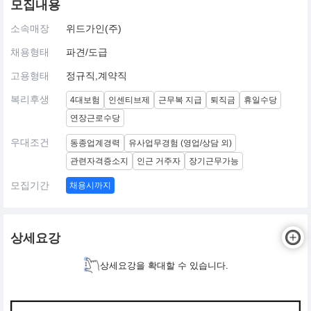
모집내용
소속매장
위드가인(주)
채용형태
파견/도급
고용형태
정규직,계약직
복리후생
4대보험
인센티브제
근무복 지급
퇴직금
휴일수당
연장근로수당
우대조건
동종업계경력
유사업무경험 (영업/상담 외)
관련자격증소지
인근 거주자
장기근무가능
모집기간
채용시까지
상세요강
상세요강을 확대할 수 있습니다.