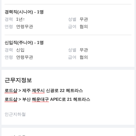
경력직(시니어) - 1명
경력
1년↑
성별
무관
연령
연령무관
급여
협의
신입직(주니어) - 1명
경력
신입
성별
무관
연령
연령무관
급여
협의
근무지정보
로드샵
> 제주
제주시
신광로 22 헤트라스
로드샵
> 부산
해운대구
APEC로 21 헤트라스
인근지하철