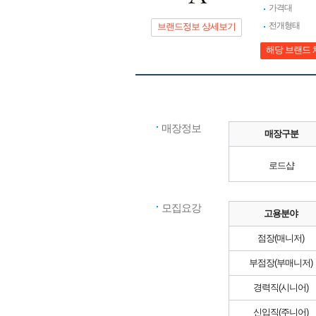
가격대
전개형태
브랜드정보 상세보기
해당 브랜드 
매장정보
매장구분
로드샵
모집요강
고용분야
점장(매니저)
부점장(부매니저)
경력직(시니어)
신입직(주니어)