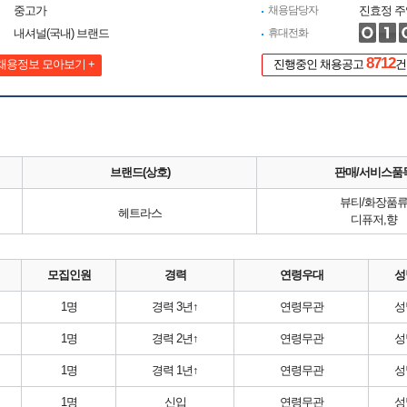
중고가
채용담당자
진효정 주
내셔널(국내) 브랜드
휴대전화
8712
채용정보 모아보기 +
진행중인 채용공고
건
브랜드(상호)
판매/서비스품
뷰티/화장품
헤트라스
디퓨저,향
모집인원
경력
연령우대
성
1명
경력 3년↑
연령무관
성
1명
경력 2년↑
연령무관
성
1명
경력 1년↑
연령무관
성
1명
신입
연령무관
성