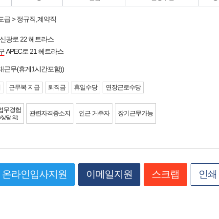
도급 > 정규직,계약직
신광로 22 헤트라스
구
APEC로 21 헤트라스
대근무(휴게1시간포함))
제
근무복 지급
퇴직금
휴일수당
연장근로수당
업무경험
관련자격증소지
인근 거주자
장기근무가능
/상담 외)
온라인입사지원
이메일지원
스크랩
인쇄