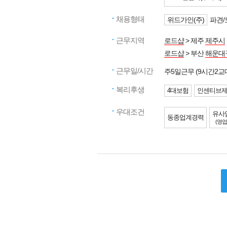
채용형태
위드가인(주)
파견/
근무지역
로드샵
> 제주
제주시
로드샵
> 부산
해운대
근무일/시간
주5일근무 (9시간2교
복리후생
4대보험
인센티브
우대조건
유사
동종업계경력
(영업