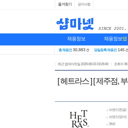
즐겨찾기
공지사항
채용정보
채용정보
맵
30,883
145
총 채용건
건
당일등록 채용건
최근 업데이트일
2026-06-03 19:26:40
조회수
36
[ 헤트라스 ] [ 제주점
브랜드(한글)
브랜드(영어)
SNS