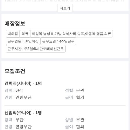
1856년 설립된 버버리는 아우터웨어를 중심으로 한 영국의 대표 브
랜드로서 디지털을 통한 고급화 전략과 철저한 디자인 혁신, 품질과
더보기
전통의 아이콘 등을 통해 세대와 성별을 넘어 전세계적으로 브랜드
순수성과 연관성을 지속할 수 있었습니다. 버버리는 브랜드 가치를
높이기 위해서는 존경 받는 회사가 되어야 하며 버버리의 도덕성과
매장정보
창의적인 문화를 활용하여 계속해서 혁신하고 발전해야 한다는 믿
음을 가지고 있습니다. 버버리는 런던에 본사를 두고 있으며 디자인,
백화점
의류
여성복,남성복,가방,악세사리,슈즈,아동복,명품,의류
마케팅, 리테일을 중심으로 한 기업으로, 혁신적인 제품 디자인, 디
근무인원 : 10인이상
근무요일 : 주5일근무
지털 마케팅 전략, 역동적인 리테일 전략으로 국제적인 명성을 얻고
있습니다.
근무시간 : 주5일/8시간로테이션근무
https://kr.burberry.com/our-history/
https://www.youtube.com/watch?v6D5IZtDCS5c
모집조건
경력직(시니어) - 1명
경력
5년↑
성별
무관
연령
연령무관
급여
협의
신입직(주니어) - 1명
경력
무관
성별
무관
연령
연령무관
급여
협의