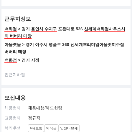
근무지정보
백화점
> 경기
용인시 수지구
포은대로 536
신세계백화점사우스시
티 버버리 매장
아울렛몰
> 경기
여주시
명품로 360
신세계프리미엄아울렛여주점
버버리 매장
백화점
> 경기 지점
인근지하철
모집내용
채용형태
채용대행/헤드헌팅
고용형태
정규직
복리후생
4대보험
퇴직금
인센티브제