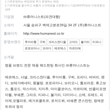
1.기존운영하는 매장외에 추가 운영하는 매장
2.기존매장을 철수하고 새롭게 신규매장을 오픈했으나 기업(SHOP)정보 미변경중인
상태
기업명
㈜휴머니스트(파견대행)
소재지
서울 송파구 백제고분로39길 34 2F (주)휴머니스트
홈페이지
http://www.humanest.co.kr
운영브랜드
루이비통
구찌
크리스챤디올
고야드
불가리
티파니
로로피아나
프라다
에르메스
까르띠에
소개말
명품 브랜드 전문 채용 헤드헌팅 회사인 ㈜휴머니스트는
에르메스, 샤넬, 크리스챤디올, 루이비통, 구찌, 프라다, 버버리, 펜
디, 보테가베네타, 몽블랑, 로로피아나, 브리오니, 톰브라운, 휴고보
스, 톰포드, 막스마라, 지미추, 마이클코어스, 까르띠에, 반클리프앤
아펠, 부쉐론, 그라프, 티파니, 불가리, 다미아니, 쇼메, 프레드, 피
아제,포멜라토, 예거르쿨트르, 로저드뷔, 바쉐론 콘스탄틴, 랑에운
트죄네 등의