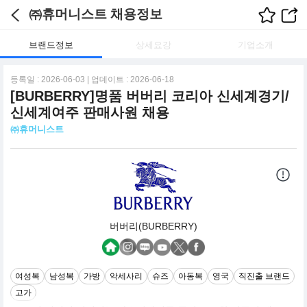
㈜휴머니스트 채용정보
브랜드정보
상세요강
기업소개
등록일 : 2026-06-03 | 업데이트 : 2026-06-18
[BURBERRY]명품 버버리 코리아 신세계경기/
신세계여주 판매사원 채용
㈜휴머니스트
버버리(BURBERRY)
여성복
남성복
가방
악세사리
슈즈
아동복
영국
직진출 브랜드
고가