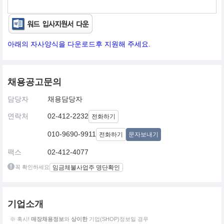
아래의 자사양식을 다운로드후 지원해 주세요.
채용공고문의
담당자
채용담당자
연락처
02-412-2232
전화하기
010-9690-9911
전화하기
문자보내기
팩스
02-412-4077
꼭 확인하세요
임금체불사업주 명단확인
기업소개
※ 혹시!
매장채용정보
와
상이한
기업(SHOP)정보일 경우