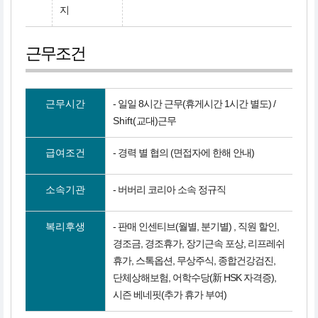
지
근무조건
근무시간
- 일일 8시간 근무(휴게시간 1시간 별도) /
Shift(
교대)근무
급여조건
- 경력 별 협의 (면접자에 한해 안내)
소속기관
- 버버리 코리아 소속 정규직
복리후생
- 판매 인센티브(월별, 분기별) , 직원 할인,
경조금, 경조휴가, 장기근속 포상, 리프레쉬
휴가, 스톡옵션, 무상주식, 종합건강검진,
단체상해보험, 어학수당(新 HSK 자격증),
시즌 베네핏(추가 휴가 부여)