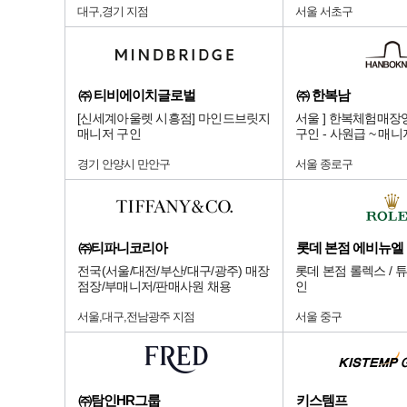
대구,경기 지점
서울 서초구
㈜ 티비에이치글로벌
㈜ 한복남
[신세계아울렛 시흥점] 마인드브릿지
서울 ] 한복체험매장
매니저 구인
구인 - 사원급 ~ 매
경기 안양시 만안구
서울 종로구
㈜티파니코리아
전국(서울/대전/부산/대구/광주) 매장
롯데 본점 롤렉스 / 
점장/부매니저/판매사원 채용
인
서울,대구,전남광주 지점
서울 중구
㈜탐인HR그룹
키스템프