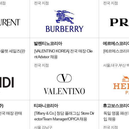
세점
전국 지점
전국 지점
발렌티노코리아
에르메스코리아
울렛 세일즈(판
[VALENTINO KOREA] 전국 매장 Clie
[에르메스코리아
nt Advisor 채용
전국 지점
서울,대구,부산 
)
티파니코리아
휴고보스코리
전국 매장 판매
[Tiffany & Co.] 청담 플래그십 Store Dir
독일 명품 패션 
ector/Team Manager/OP/CA 채용
입 채용
서울 강남구
전국 지점