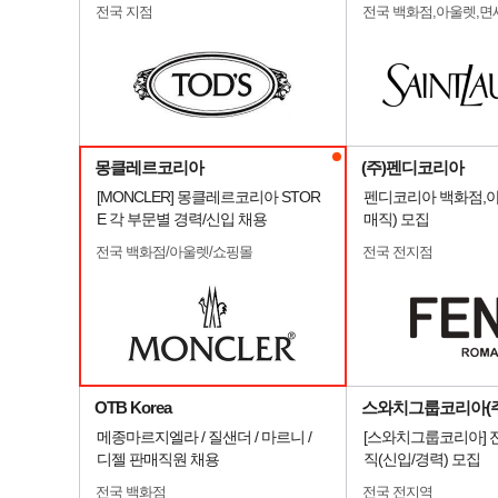
전국 지점
전국 백화점,아울렛,면
몽클레르코리아
(주)펜디코리아
[MONCLER] 몽클레르코리아 STOR
펜디코리아 백화점,아
E 각 부문별 경력/신입 채용
매직) 모집
전국 백화점/아울렛/쇼핑몰
전국 전지점
OTB Korea
스와치그룹코리아(주
메종마르지엘라 / 질샌더 / 마르니 /
[스와치그룹코리아] 
디젤 판매직원 채용
직(신입/경력) 모집
전국 백화점
전국 전지역