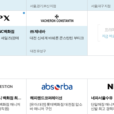
서울,경기,부산 지점
서울,대구 지점
/NC백화점
㈜ 제네바
렛 세일즈(판매
대전 신세계 바쉐론 콘스탄틴 부티크
대전 유성구
디앤드퀘스천/서울시 백화점 최상급 점
해피랜드코퍼레이션
네파서울수유
 백화점 매니저
[유아,대전] 롯데백화점 대전점 압소
단일매장 매니저
정직원)
바 매니저 구인
신발 최고 경력
다.