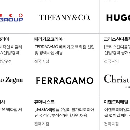
코리아
페라가모코리아
크리스챤디올
세계적인 이탈리
FERRAGAMO 페라가모 백화점 신입
[크리스챤디올꾸
NA 신입/경력
및 경력사원 채용
신입/경력 공개
점압구정
전국 지점
전국 지역
회사
휴머니스트
이랜드리테일
주요 백화점 세
[BVLGARI]명품주얼리 불가리코리아
이랜드리테일과
전국 점장/부점장/판매사원 채용
을 펼쳐갈 매니
전국 지점
전국 지점