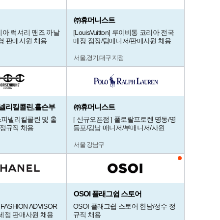
㈜휴머니스트
이탈리아 럭셔리 맨즈 까날
[LouisVuitton] 루이비통 코리아 전국
영 판매사원 채용
매장 점장/팀매니저/판매사원 채용
서울,경기,대구 지점
넬리킬콜린,홀슨부
㈜휴머니스트
 스피넬리킬콜린 및 홀
[ 신규오픈점 ] 폴로랄프로렌 명동/영
 정규직 채용
등포/강남 매니저/부매니저/사원
서울 강남구
OSOI 플래그쉽 스토어
 FASHION ADVISOR
OSOI 플래그쉽 스토어 한남/성수 정
세점 판매사원 채용
규직 채용