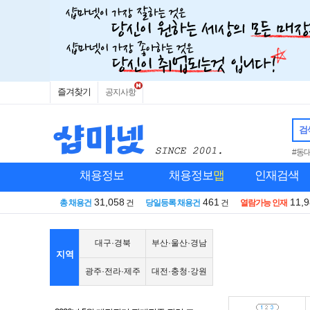
즐겨찾기
공지사항
검
#동
채용정보
채용정보
맵
인재검색
31,058
461
11,
총 채용건
건
당일등록 채용건
건
열람가능 인재
대구·경북
부산·울산·경남
지역
광주·전라·제주
대전·충청·강원