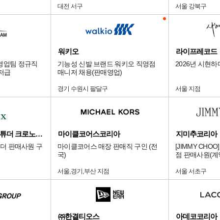
대전 서구
서울 강북구
워키오
라이프레코드
영업팀 정규직
기능성 신발 브랜드 워키오 직영점
2026년 시현하
니저급
매니저 채용(판매영업)
경기 수원시 팔달구
서울 지점
롯데 본점 에비뉴엘 튜더 크로노다임
마이클코어스코리아
지미추코리아
튜더 판매사원 구
마이클코어스 매장 판매직 구인 (전
[JIMMY CH
국)
점 판매사원(계
서울,경기,부산 지점
서울 서초구
㈜한결티오스
아데코코리아