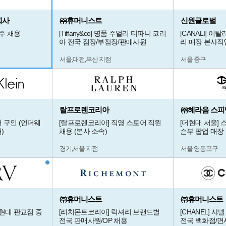
회사
㈜휴머니스트
신원글로벌
광주 채용
[Tiffany&co] 명품 주얼리 티파니 코리
[CANALI] 
아 전국 점장/부점장/판매사원
리 매장 본사직
서울,대전,부산 지점
서울 중구
랄프로렌코리아
㈜헤라음 스피
 구인 (언더웨
[랄프로렌코리아] 직영 스토어 직원
[더현대 서울]
)
채용 (본사 소속)
슨부 팝업 매장
경기,서울 지점
서울 영등포구
㈜휴머니스트
㈜휴머니스트
더현대 판교점 중
[리치몬트코리아] 럭셔리 브랜드별
[CHANEL] 샤넬
전국 판매사원/OP 채용
전국 백화점/면