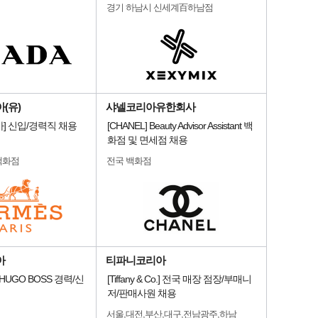
경기 하남시 신세계百하남점
(유)
샤넬코리아유한회사
] 신입/경력직 채용
[CHANEL] Beauty Advisor Assistant 백
화점 및 면세점 채용
백화점
전국 백화점
아
티파니코리아
HUGO BOSS 경력/신
[Tiffany & Co.] 전국 매장 점장/부매니
저/판매사원 채용
서울,대전,부산,대구,전남광주,하남