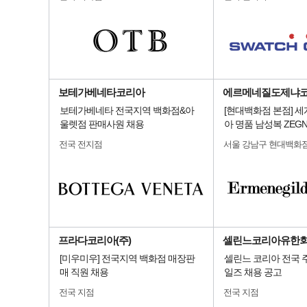
보테가베네타코리아
에르메네질도제냐
보테가베네타 전국지역 백화점&아
[현대백화점 본점] 
울렛점 판매사원 채용
아 명품 남성복 ZEG
전국 전지점
서울 강남구 현대백화
프라다코리아(주)
셀린느코리아유한
[미우미우] 전국지역 백화점 매장판
셀린느 코리아 전국 
매 직원 채용
일즈 채용 공고
전국 지점
전국 지점