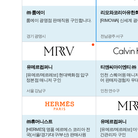
㈜ 룸에이
리모와코리아유한
룸에이 광명점 판매직원 구인합니다.
[RIMOWA] 신세계 
경기 광명시
전남광주 서구
유메르컴퍼니
티앤씨아이엔티 ㈜
[유메르/메르레브] 현대백화점 압구
인천 스퀘어원 매니저
정본점 매니저 구인
어 판매자경험자 우대
서울 강남구
인천 연수구
㈜휴머니스트
유메르컴퍼니
[HERMES] 명품 에르메스 코리아 전
[유메르/메르레브] 
국(서울/경기/대구/부산) 판매사원
간관리자 구인