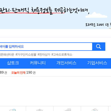
색어를 입력하세요
대문패션타운
#가구단지쇼핑몰
#전자상가
#고속도로휴게소
샵토크
커뮤니티
개인서비스
기업서비스
989
190
건
오늘의 인재
건