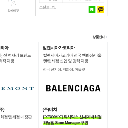
소셜로그인
잡에티켓
상품안내
코리아
발렌시아가코리아
] 전 럭셔리 브랜드
발렌시아가코리아 전국 백화점/아울
력직 채용
렛/면세점 신입 및 경력 채용
전국 전지점, 백화점, 아울렛
주)
(주)비치
 백화점/면세점 매장판
[ XEXYMIX ] 젝시믹스 신세계백화점
하남점 Store Manager 구인