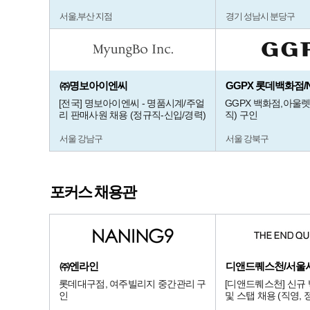
서울,부산 지점
경기 성남시 분당구
㈜명보아이엔씨
GGPX 롯데백화점
[전국] 명보아이엔씨 - 명품시계/주얼
GGPX 백화점,아울
리 판매사원 채용 (정규직-신입/경력)
직) 구인
서울 강남구
서울 강북구
포커스 채용관
㈜엔라인
롯데대구점, 여주빌리지 중간관리 구
[디앤드퀘스천] 신규
인
및 스탭 채용 (직영, 