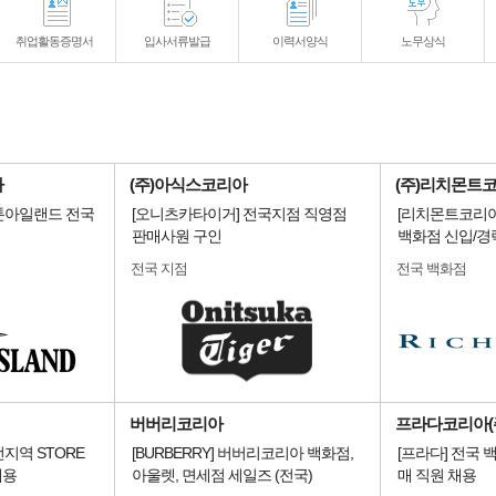
취업활동증명서
입사서류발급
이력서양식
노무상식
아
(주)아식스코리아
(주)리치몬트
 스톤아일랜드 전국
[오니츠카타이거] 전국지점 직영점
[리치몬트코리아
판매사원 구인
백화점 신입/경
전국 지점
전국 백화점
버버리코리아
프라다코리아(
] 전지역 STORE
[BURBERRY] 버버리코리아 백화점,
[프라다] 전국
채용
아울렛, 면세점 세일즈 (전국)
매 직원 채용