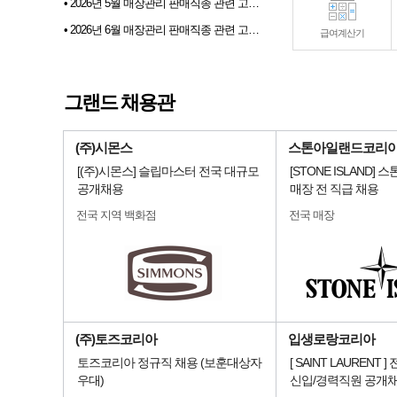
• 2026년 5월 매장관리 판매직종 관련 고용동향
• 2026년 6월 매장관리 판매직종 관련 고용동향
급여계산기
• 2026년 07월 샵토크 게시판 이벤트 당첨자발표
• 2026년 6월 샵마넷 파견 및 채용대행업체 인기순위 TOP 10
그랜드 채용관
• 전문부스채용관 배너 이미지 업데이트 안내
(주)시몬스
스톤아일랜드코리
[(주)시몬스] 슬립마스터 전국 대규모
[STONE ISLAND]
공개채용
매장 전 직급 채용
전국 지역 백화점
전국 매장
(주)토즈코리아
입생로랑코리아
토즈코리아 정규직 채용 (보훈대상자
[ SAINT LAURENT 
우대)
신입/경력직원 공개