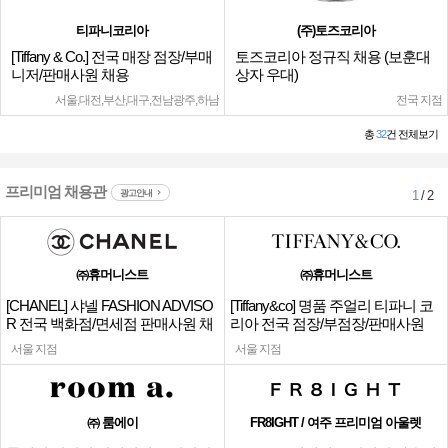
티파니코리아
(주)토즈코리아
[Tiffany & Co.] 전국 매장 점장/부매
토즈코리아 정규직 채용 (보훈대
니저/판매사원 채용
상자 우대)
서울,대전,부산,대구,전남광주,하남
전국 지점
총
32
건 전체보기
프리미엄 채용관
광고안내
1
/ 2
㈜휴머니스트
㈜휴머니스트
[CHANEL] 샤넬 FASHION ADVISO
[Tiffany&co] 명품 주얼리 티파니 코
R 전국 백화점/면세점 판매사원 채
리아 전국 점장/부점장/판매사원
용
서울 지점
서울 지점
㈜ 룸에이
FR8IGHT / 여주 프리미엄 아울렛