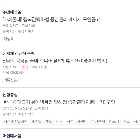
㈜엔에프엘
[마레몬떼] 행복한백화점 중간관리 매니저 구인공고
서울 양천구
급여협의
경력1년↑ 채용시까지
여성복
신세계 강남점 푸마
신세계강남점 푸마 주니어 월6회 휴무 250(경력자 협의)
서울 서초구
월급
2,500,000원
신입 08/21까지
의류신발
신성통상
[ANDZ] 앤드지 롯데백화점 일산점 중간관리자(매니저) 구인
경기 고양시 일산동구
급여협의
경력3년↑ 채용시까지
남성캐주얼정장
캐주얼
셋업
정장
남성
캐릭터
신성통상
앤드지
수트
남
더현대서울