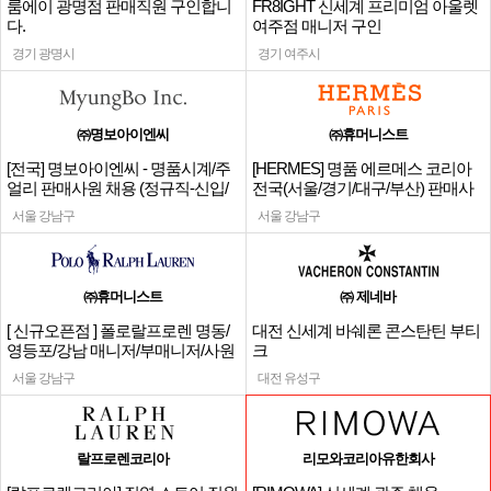
룸에이 광명점 판매직원 구인합니
FR8IGHT 신세계 프리미엄 아울렛
다.
여주점 매니저 구인
경기 광명시
경기 여주시
㈜명보아이엔씨
㈜휴머니스트
[전국] 명보아이엔씨 - 명품시계/주
[HERMES] 명품 에르메스 코리아
얼리 판매사원 채용 (정규직-신입/
전국(서울/경기/대구/부산) 판매사
경력)
원
서울 강남구
서울 강남구
㈜휴머니스트
㈜ 제네바
[ 신규오픈점 ] 폴로랄프로렌 명동/
대전 신세계 바쉐론 콘스탄틴 부티
영등포/강남 매니저/부매니저/사원
크
서울 강남구
대전 유성구
랄프로렌코리아
리모와코리아유한회사