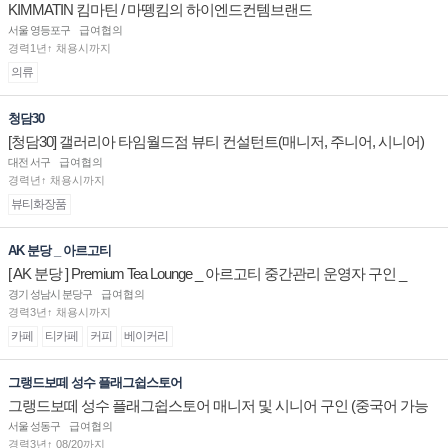
KIMMATIN 킴마틴 / 마뗑킴의 하이엔드컨템브랜드
서울 영등포구
급여협의
경력1년↑ 채용시까지
의류
청담30
[청담30] 갤러리아 타임월드점 뷰티 컨설턴트(매니저, 주니어, 시니어)
채용
대전 서구
급여협의
경력년↑ 채용시까지
뷰티화장품
AK 분당 _ 아르고티
[ AK 분당 ] Premium Tea Lounge _ 아르고티 중간관리 운영자 구인 _
경기 성남시 분당구
급여협의
경력3년↑ 채용시까지
카페
티카페
커피
베이커리
그랭드보떼 성수 플래그쉽스토어
그랭드보떼 성수 플래그쉽스토어 매니저 및 시니어 구인 (중국어 가능
자)
서울 성동구
급여협의
경력3년↑ 08/20까지