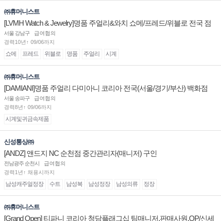
㈜휴머니스트
[LVMH Watch & Jewelry]명품 주얼리&와치 쇼메/프레드/위블로 전국 점
장/부점장/판매사원 채용
서울 강남구
급여협의
경력10년↑ 09/06까지
쇼메
프레드
위블로
명품
주얼리
시계
㈜휴머니스트
[DAMIANI]명품 주얼리 다미아니 코리아 전국(서울/경기/부산) 백화점
부점장/판매사원 채용
서울 송파구
급여협의
경력8년↑ 09/06까지
시계및귀금속제품
신성통상㈜
[ANDZ] 앤드지 NC 순천점 중간관리자(매니저) 구인
전남광주 순천시
급여협의
경력1년↑ 채용시까지
남성캐주얼정장
수트
남성복
남성정장
남성의류
정장
㈜휴머니스트
[Grand Open] 티파니 코리아 청담플래그십 팀매니저,판매사원,OP/신세