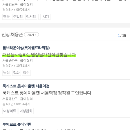
계대전 판매사원 채용
서울 강남구
급여협의
경력8년↑ 09/06까지
명품
주얼리
럭셔리
시계
신상 채용관
더보기
1
/ 16
톰브라운여성(롯데월드타워점)
패션을사랑하는열정을가진직원찾습니다.
서울 송파구
급여협의
경력7년↑ 10/31까지
남성
잡화
향수
룩캐스트 롯데아울렛 서울역점
룩캐스트 롯데아울렛 서울역점 정직원 구인합니다
서울 용산구
급여협의
경력1년↑ 09/04까지
여성의류
여성잡화
루에브르 롯데인천