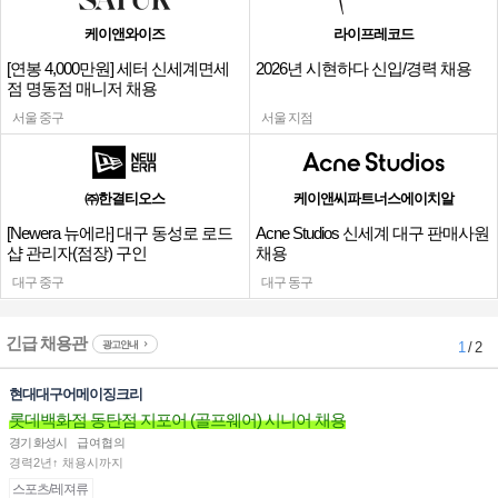
케이앤와이즈
라이프레코드
[연봉 4,000만원] 세터 신세계면세
2026년 시현하다 신입/경력 채용
점 명동점 매니저 채용
서울 중구
서울 지점
㈜한결티오스
케이앤씨파트너스에이치알
[Newera 뉴에라] 대구 동성로 로드
Acne Studios 신세계 대구 판매사원
샵 관리자(점장) 구인
채용
대구 중구
대구 동구
긴급 채용관
광고안내
1
/ 2
현대대구어메이징크리
롯데백화점 동탄점 지포어 (골프웨어) 시니어 채용
경기 화성시
급여협의
경력2년↑ 채용시까지
스포츠/레져류