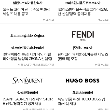
셀린느코리아유한회사
크리스챤디올꾸뛰르코리아
셀린느 코리아 전국 주요 백화점
[크리스챤디올꾸뛰르코리아] 2026
세일즈 채용 공고
년 신입/경력 공개채용
전국 지점
전국 지역
에르메네질도제냐코리아
(주)펜디코리아
[현대백화점 본점] 세계적인 이탈
펜디코리아 백화점,아울렛 세일즈
리아 명품 남성복 ZEGNA 신입/경
(판매직) 모집
력
서울 강남구 현대백화점압구정
전국 전지점
입생로랑코리아
휴고보스코리아
[ SAINT LAURENT ] 전지역 STOR
독일 명품 패션 HUGO BOSS 경
E 신입/경력직원 공개채용
력/신입 채용
전국 백화점,아울렛,면세점
전국 지점