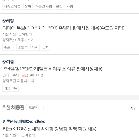
캐쥬얼의류
잡화
캐쥬얼가방
볼캡
가방
㈜세정
디디에 두보(DIDIER DUBOT) 주얼리 판매사원 채용(수도권 지역)
서울 지점
급여협의
경력5년↑ 채용시까지
주얼리
준보석
시계
잡화
㈜다폼
[주4일/일13만/단기]멜본 바리루스 의류 판매사원채용
경기 파주시
일급
140,000원
경력무관 채용시까지
여성의류
추천 채용관
광고안내
1
/ 5
키톤/신세계백화점 강남점
키톤(KITON) 신세계백화점 강남점 직영 직원 채용
서울 서초구
급여협의