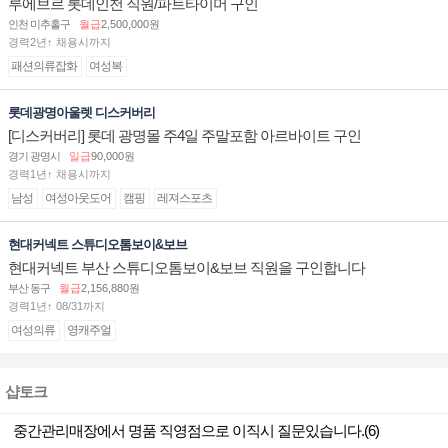
루에브르 롯데인천 직원/파트타이머 구인
인천 미추홀구
월급
2,500,000원
경력2년↑ 채용시까지
패션의류잡화
여성복
롯데광명아울렛 디스커버리
[디스커버리] 롯데 광명몰 주4일 주말포함 아르바이트 구인
경기 광명시
일급
90,000원
경력1년↑ 채용시까지
남성
여성아웃도어
캠핑
레져스포츠
현대커넥트 스튜디오톰보이&보브
현대커넥트 부산 스튜디오톰보이&보브 직원을 구인합니다
부산 동구
월급
2,156,880원
경력1년↑ 08/31까지
여성의류
영캐주얼
샵토크
중간관리매장에서 명품 직영점으로 이직시 질문있습니다.(6)