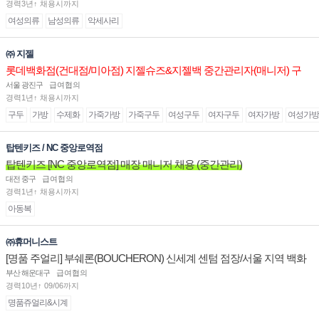
경력3년↑ 채용시까지
여성의류
남성의류
악세사리
㈜ 지젤
롯데백화점(건대점/미아점) 지젤슈즈&지젤백 중간관리자(매니저) 구
인합니다
서울 광진구
급여협의
경력1년↑ 채용시까지
구두
가방
수제화
가죽가방
가죽구두
여성구두
여자구두
여자가방
여성가방
탑텐키즈 / NC 중앙로역점
탑텐키즈 [NC 중앙로역점] 매장 매니저 채용 (중간관리)
대전 중구
급여협의
경력1년↑ 채용시까지
아동복
㈜휴머니스트
[명품 주얼리] 부쉐론(BOUCHERON) 신세계 센텀 점장/서울 지역 백화
점 판매사원 채용
부산 해운대구
급여협의
경력10년↑ 09/06까지
명품쥬얼리&시계