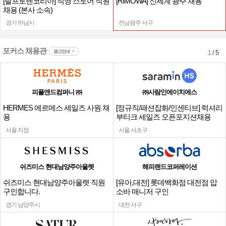
[랄프로렌코리아] 직영 스토어 직원
[RIMOWA] 신세계 광주 채용
채용 (본사 소속)
경기 하남시
전남광주 서구
포커스 채용관
광고안내
1
/ 5
피플앤드컴퍼니 ㈜
㈜사람인에이치에스
HERMES 에르메스 세일즈 사원 채
[정규직/패션잡화/인센티브] 럭셔리
용
부티크 세일즈 오픈포지션채용
서울 지점
서울 서초구
쉬즈미스 현대남양주아울렛
해피랜드코퍼레이션
쉬즈미스 현대남양주아울렛 직원
[유아,대전] 롯데백화점 대전점 압
구인합니다.
소바 매니저 구인
경기 남양주시
대전 서구