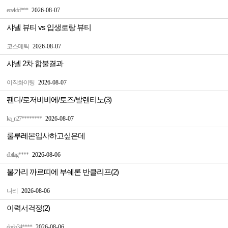
eovkfd***
2026-08-07
샤넬 뷰티 vs 입생로랑 뷰티
코스메틱
2026-08-07
샤넬 2차 합불결과
이직화이팅
2026-08-07
펜디/로저비비에/토즈/발렌티노(3)
ka_n27********
2026-08-07
룰루레몬입사하고싶은데
dbtlag****
2026-08-06
불가리 까르띠에 부쉐론 반클리프(2)
나리
2026-08-06
이력서걱정(2)
dodo34****
2026-08-06