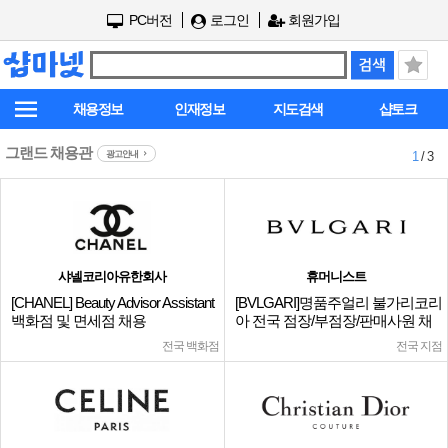
PC버전
로그인
회원가입
채용정보
인재정보
지도검색
샵토크
그랜드 채용관
광고안내
1
/ 3
샤넬코리아유한회사
휴머니스트
[CHANEL] Beauty Advisor Assistant
[BVLGARI]명품주얼리 불가리코리
백화점 및 면세점 채용
아 전국 점장/부점장/판매사원 채
용
전국 백화점
전국 지점