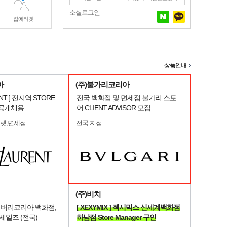
소셜로그인
잡에티켓
상품안내
아
(주)불가리코리아
ENT ] 전지역 STORE
전국 백화점 및 면세점 불가리 스토
 공개채용
어 CLIENT ADVISOR 모집
울렛,면세점
전국 지점
(주)비치
] 버버리코리아 백화점,
[ XEXYMIX ] 젝시믹스 신세계백화점
세일즈 (전국)
하남점 Store Manager 구인