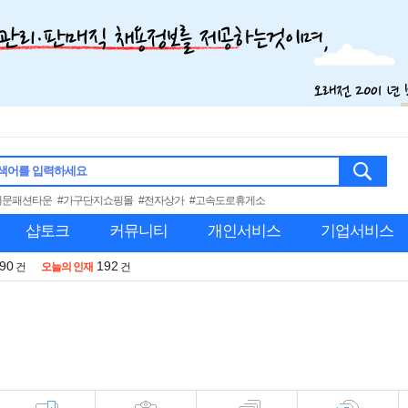
색어를 입력하세요
대문패션타운
#가구단지쇼핑몰
#전자상가
#고속도로휴게소
샵토크
커뮤니티
개인서비스
기업서비스
990
192
건
오늘의 인재
건