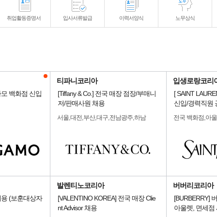
취업활동증명서
입사서류발급
이력서양식
노무상식
티파니코리아
입생로랑코리
가모 백화점 신입
[Tiffany & Co.] 전국 매장 점장/부매니
[ SAINT LAUR
저/판매사원 채용
신입/경력직원
서울,대전,부산,대구,전남광주,하남
전국 백화점,아
발렌티노코리아
버버리코리아
용 (보훈대상자
[VALENTINO KOREA] 전국 매장 Clie
[BURBERRY
nt Advisor 채용
아울렛, 면세점 