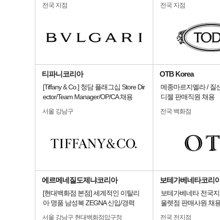
전국 지점
전국 지점
티파니코리아
OTB Korea
[Tiffany & Co.] 청담 플래그십 Store Dir
메종마르지엘라 / 질샌더
ector/Team Manager/OP/CA 채용
디젤 판매직원 채용
서울 강남구
전국 백화점
에르메네질도제냐코리아
보테가베네타코리
[현대백화점 본점] 세계적인 이탈리
보테가베네타 전국지
아 명품 남성복 ZEGNA 신입/경력
울렛점 판매사원 채
서울 강남구 현대백화점압구정
전국 전지점