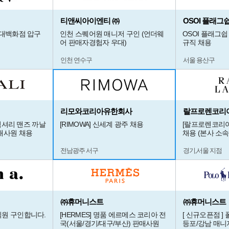
티앤씨아이엔티 ㈜
OSOI 플래그
현대백화점 압구
인천 스퀘어원 매니저 구인 (언더웨
OSOI 플래그쉽
어 판매자경험자 우대)
규직 채용
인천 연수구
서울 용산구
리모와코리아유한회사
랄프로렌코리
 럭셔리 맨즈 까날
[RIMOWA] 신세계 광주 채용
[랄프로렌코리아
매사원 채용
채용 (본사 소속
전남광주 서구
경기,서울 지점
㈜휴머니스트
㈜휴머니스트
직원 구인합니다.
[HERMES] 명품 에르메스 코리아 전
[ 신규오픈점 ]
국(서울/경기/대구/부산) 판매사원
등포/강남 매니