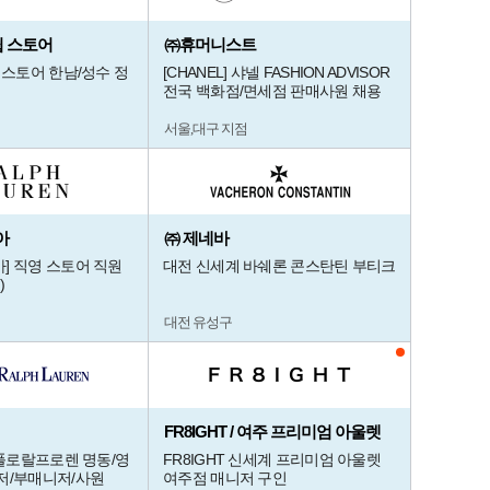
쉽 스토어
㈜휴머니스트
 스토어 한남/성수 정
[CHANEL] 샤넬 FASHION ADVISOR
전국 백화점/면세점 판매사원 채용
서울,대구 지점
아
㈜ 제네바
] 직영 스토어 직원
대전 신세계 바쉐론 콘스탄틴 부티크
)
대전 유성구
FR8IGHT / 여주 프리미엄 아울렛
 폴로랄프로렌 명동/영
FR8IGHT 신세계 프리미엄 아울렛
저/부매니저/사원
여주점 매니저 구인