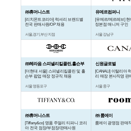
㈜휴머니스트
유메르컴퍼니
[리치몬트코리아] 럭셔리 브랜드별
[유메르/메르레브] 
전국 판매사원/OP 채용
정본점 매니저 구인
서울,경기,부산 지점
서울 강남구
㈜헤라음 스피넬리킬콜린,홀슨부
신원글로벌
[더현대 서울] 스피넬리킬콜린 및 홀
[CANALI] 이탈리아
슨부 팝업 매장 정규직 채용
리 매장 본사직영 판
서울 영등포구
서울 중구
㈜휴머니스트
㈜ 룸에이
[Tiffany&co] 명품 주얼리 티파니 코리
룸에이 광명점 판매
아 전국 점장/부점장/판매사원