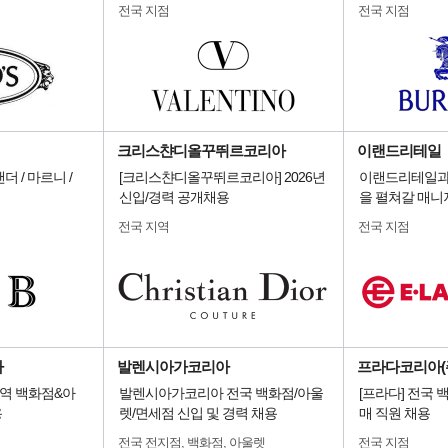
전국 지점
전국 지점
크리스챤디올꾸뛰르코리아
이랜드리테일
 / 마르니 /
[크리스챤디올꾸뛰르코리아] 2026년
이랜드리테일과
신입/경력 공개채용
을 펼쳐갈 매니
전국 지역
전국 지점
아
발렌시아가코리아
프라다코리아(
역 백화점&아
발렌시아가코리아 전국 백화점/아울
[프라다] 전국
용
렛/면세점 신입 및 경력 채용
매 직원 채용
전국 전지점, 백화점, 아울렛
전국 지점