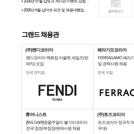
• 2026년 07월 샵토크 게시판 이벤트 당첨자발표
• 2026년 6월 샵마넷 파견 및 채용대행업체 인기순위 TOP 10
급여계산기
• 전문부스채용관 배너 이미지 업데이트 안내
• 2026년 5월 매장관리 판매직종 관련 고용동향
그랜드 채용관
• 2026년 6월 매장관리 판매직종 관련 고용동향
(주)펜디코리아
페라가모코리아
펜디코리아 백화점,아울렛 세일즈(판
FERRAGAMO 페라
매직) 모집
및 경력사원 채용
전국 전지점
전국 지점
휴머니스트
(주)토즈코리아
[BVLGARI]명품주얼리 불가리코리아
토즈코리아 정규직 채
전국 점장/부점장/판매사원 채용
우대)