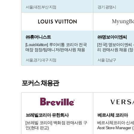
서울,대전,부산 지점
경기 광명시
㈜휴머니스트
㈜명보아이엔씨
[LouisVuitton] 루이비통 코리아 전국
[전국] 명보아이엔씨 
매장 점장/팀매니저/판매사원 채용
리 판매사원 채용 (정
서울,경기,대구 지점
서울 강남구
포커스 채용관
브레빌코리아 유한회사
베르사체 코리아
[브레빌 코리아] 백화점 판매사원 구
베르사체코리아 신세
인(현대 판교)
Asst Store Manag