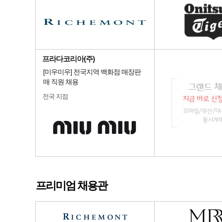
프라다코리아(주)
[미우미우] 전국지역 백화점 매장판
매 직원 채용
전국 지점
프리미엄 채용관