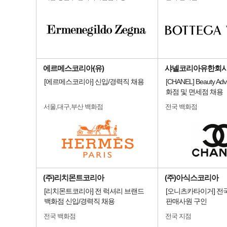
에르메스코리아(유)
샤넬코리아유한회
[에르메스코리아] 신입/경력직 채용
[CHANEL] Beauty Advi
화점 및 면세점 채용
서울,대구,부산 백화점
전국 백화점
(주)리치몬트코리아
(주)아식스코리아
[리치몬트코리아] 전 럭셔리 브랜드
[오니츠카타이거] 전
백화점 신입/경력직 채용
판매사원 구인
전국 백화점
전국 지점