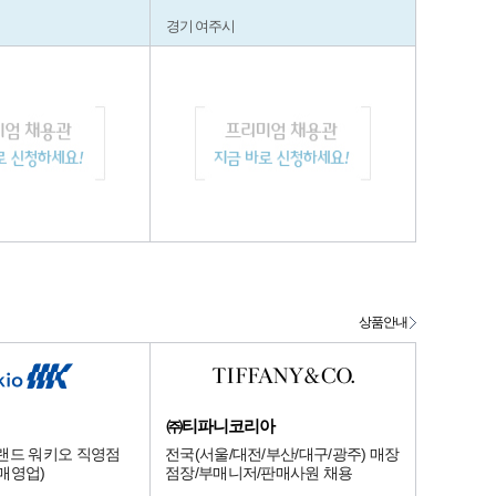
경기 여주시
상품안내
㈜티파니코리아
랜드 워키오 직영점
전국(서울/대전/부산/대구/광주) 매장
매영업)
점장/부매니저/판매사원 채용