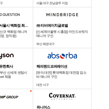
달구
서울,대구,전남광주 지점
디앤드퀘스천/서울시 백화점 최상급 점
㈜ 티비에이치글로벌
 신규 백화점 매니저
[신세계아울렛 시흥점] 마인드브릿지
직영, 정직원)
매니저 구인
부산 해운대구
 유한회사
해피랜드코퍼레이션
 부산 신세계 센텀시
[유아,대전] 롯데백화점 대전점 압소
ert 채용
바 매니저 구인
대전 서구
위니어스