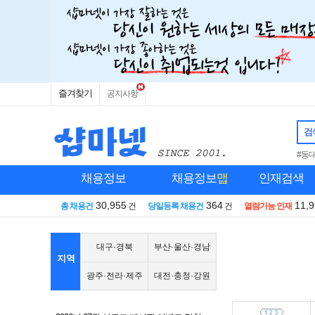
즐겨찾기
공지사항
검
#동
채용정보
채용정보
맵
인재검색
30,955
364
11,
총 채용건
건
당일등록 채용건
건
열람가능 인재
대구·경북
부산·울산·경남
지역
광주·전라·제주
대전·충청·강원