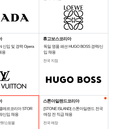
아
휴고보스코리아
ON 신입 및 경력 Opera
독일 명품 패션 HUGO BOSS 경력/신
e 채용
입 채용
전국 지점
아
스톤아일랜드코리아
 몽클레르코리아 STOR
[STONE ISLAND] 스톤아일랜드 전국
력/신입 채용
매장 전 직급 채용
울렛/쇼핑몰
전국 매장