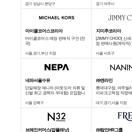
경기 성남시 분당구
경기 여주시
마이클코어스코리아
지미추코리아
마이클코어스 매장 판매직 구인 (전
[JIMMY CHOO] 
국)
점 판매사원(계약직)
서울,경기,부산 지점
서울 서초구
네파서울수유
㈜엔라인
단일매장 매니저 (아웃도어 의류 및
롯데대구점, 여주빌리
신발 최고 경력자 우대함) 모집합니
이파크고척점 직영매
다.
서울 강북구
대구,경기,서울 지점
브레인커머스(잡플래닛)
㈜탐인HR그룹