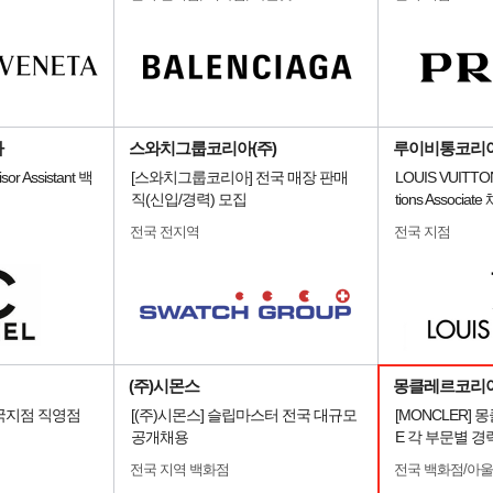
사
스와치그룹코리아(주)
루이비통코리
sor Assistant 백
[스와치그룹코리아] 전국 매장 판매
LOUIS VUITT
직(신입/경력) 모집
tions Associat
전국 전지역
전국 지점
(주)시몬스
몽클레르코리
국지점 직영점
[(주)시몬스] 슬립마스터 전국 대규모
[MONCLER]
공개채용
E 각 부문별 경
전국 지역 백화점
전국 백화점/아