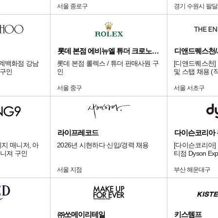
서울 종로구
경기 수원시 팔
롯데 본점 에비뉴엘 튜더 크로노다임
신세계백화점 강남
롯데 본점 롤렉스 / 튜더 판매사원 구
[디앤드퀘스천]
 구인
인
및 스탭 채용 (
서울 중구
서울 서초구
라이프레코드
다이슨코리아
지 매니저, 아
2026년 시현하다 신입/경력 채용
[다이슨코리아]
니져 구인
티점 Dyson Exp
서울 지점
부산 해운대구
㈜쏘메이리테일
키스템프