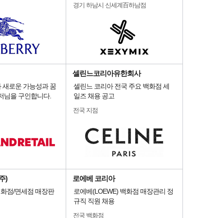
경기 하남시 신세계百하남점
셀린느코리아유한회사
 새로운 가능성과 꿈
셀린느 코리아 전국 주요 백화점 세
저님을 구인합니다.
일즈 채용 공고
전국 지점
주)
로에베 코리아
 백화점/면세점 매장판
로에베(LOEWE) 백화점 매장관리 정
규직 직원 채용
전국 백화점