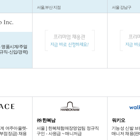
서울,부산 지점
서울 강남구
- 명품시계/주얼
규직-신입/경력)
㈜ 한복남
워키오
계 여주아울렛-
서울 ] 한복체험매장영업팀 정규직
기능성 신발 브
er (부점장급) 채용
구인 - 사원급 ~ 매니저급
매니저 채용(판