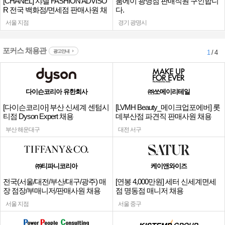
[CHANEL] 샤넬 FASHION ADVISO
룸에이 광명점 판매직원 구인합니
R 전국 백화점/면세점 판매사원 채
다.
용
서울 지점
경기 광명시
포커스 채용관
광고안내
1
/ 4
다이슨코리아 유한회사
㈜쏘메이리테일
[다이슨코리아] 부산 신세계 센텀시
[LVMH Beauty_메이크업포에버] 롯
티점 Dyson Expert 채용
데부산점 파견직 판매사원 채용
부산 해운대구
대전 서구
㈜티파니코리아
케이앤와이즈
전국(서울/대전/부산/대구/광주) 매
[연봉 4,000만원] 세터 신세계면세
장 점장/부매니저/판매사원 채용
점 명동점 매니저 채용
서울 지점
서울 중구