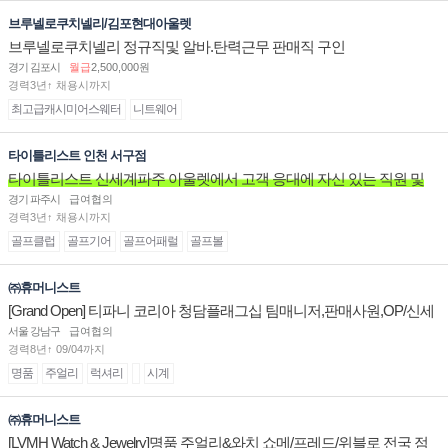
브루넬로쿠치넬리/김포현대아울렛
브루넬로쿠치넬리 정규직및 알바.탄력근무 판매직 구인
경기 김포시
월급
2,500,000원
경력3년↑ 채용시까지
최고급캐시미어스웨터
니트웨어
타이틀리스트 인천 서구점
타이틀리스트 신세계파주 아울렛에서 고객 응대에 자신 있는 직원 및
주말 알바 고정 직원분을 구인합니다.
경기 파주시
급여협의
경력3년↑ 채용시까지
골프클럽
골프기어
골프어패럴
골프볼
㈜휴머니스트
[Grand Open] 티파니 코리아 청담플래그십 팀매니저,판매사원,OP/신세
계대전 판매사원 채용
서울 강남구
급여협의
경력8년↑ 09/04까지
명품
주얼리
럭셔리
시계
㈜휴머니스트
[LVMH Watch & Jewelry]명품 주얼리&와치 쇼메/프레드/위블로 전국 점