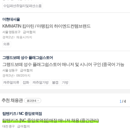
수입패션쥬얼리및패션소품
더현대서울
KIMMATIN 킴마틴 / 마뗑킴의 하이엔드컨템브랜드
서울 영등포구
급여협의
경력2년↑ 채용시까지
의류
그랭드보떼 성수 플래그쉽스토어
그랭드보떼 성수 플래그쉽스토어 매니저 및 시니어 구인 (중국어 가능
자)
서울 성동구
급여협의
경력3년↑ 08/20까지
캐쥬얼의류
잡화
캐쥬얼가방
볼캡
가방
추천 채용관
광고안내
1
/ 4
탑텐키즈 / NC 중앙로역점
탑텐키즈 [NC 중앙로역점] 매장 매니저 채용 (중간관리)
대전 중구
급여협의