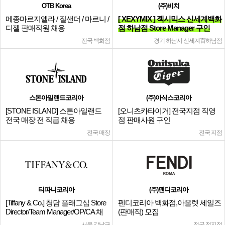
OTB Korea
(주)비치
메종마르지엘라 / 질샌더 / 마르니 /
[ XEXYMIX ] 젝시믹스 신세계백화
디젤 판매직원 채용
점 하남점 Store Manager 구인
전국 백화점
경기 하남시 신세계百하남점
스톤아일랜드코리아
(주)아식스코리아
[STONE ISLAND] 스톤아일랜드
[오니츠카타이거] 전국지점 직영
전국 매장 전 직급 채용
점 판매사원 구인
전국 매장
전국 지점
티파니코리아
(주)펜디코리아
[Tiffany & Co.] 청담 플래그십 Store
펜디코리아 백화점,아울렛 세일즈
Director/Team Manager/OP/CA 채
(판매직) 모집
용
서울 강남구
전국 전지점