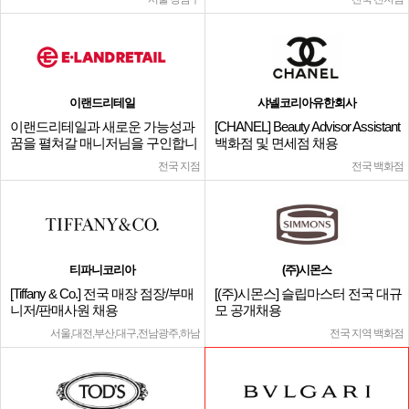
이랜드리테일
샤넬코리아유한회사
이랜드리테일과 새로운 가능성과
[CHANEL] Beauty Advisor Assistant
꿈을 펼쳐갈 매니저님을 구인합니
백화점 및 면세점 채용
다.
전국 지점
전국 백화점
티파니코리아
(주)시몬스
[Tiffany & Co.] 전국 매장 점장/부매
[(주)시몬스] 슬립마스터 전국 대규
니저/판매사원 채용
모 공개채용
서울,대전,부산,대구,전남광주,하남
전국 지역 백화점