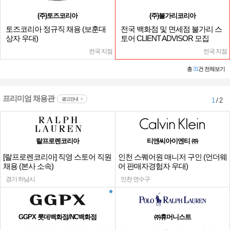
(주)토즈코리아
(주)불가리코리아
토즈코리아 정규직 채용 (보훈대
전국 백화점 및 면세점 불가리 스
상자 우대)
토어 CLIENT ADVISOR 모집
전국 지점
전국 지점
총
31
건 전체보기
프리미엄 채용관
광고안내
1
/ 2
랄프로렌코리아
티앤씨아이엔티 ㈜
[랄프로렌코리아] 직영 스토어 직원
인천 스퀘어원 매니저 구인 (언더웨
채용 (본사 소속)
어 판매자경험자 우대)
경기 하남시
인천 연수구
GGPX 롯데백화점/NC백화점
㈜휴머니스트