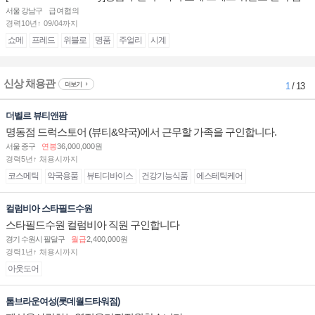
장/부점장/판매사원 채용
서울 강남구
급여협의
경력10년↑ 09/04까지
쇼메
프레드
위블로
명품
주얼리
시계
신상 채용관
더보기
1
/ 13
더벨르 뷰티앤팜
명동점 드럭스토어 (뷰티&약국)에서 근무할 가족을 구인합니다.
서울 중구
연봉
36,000,000원
경력5년↑ 채용시까지
코스메틱
약국용품
뷰티디바이스
건강기능식품
에스테틱케어
컬럼비아 스타필드수원
스타필드수원 컬럼비아 직원 구인합니다
경기 수원시 팔달구
월급
2,400,000원
경력1년↑ 채용시까지
아웃도어
톰브라운여성(롯데월드타워점)