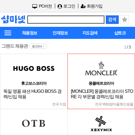
PC버전
로그인
회원가입
채용정보
인재정보
지도검색
샵토크
그랜드 채용관
광고안내
1
/ 3
휴고보스코리아
몽클레르코리아
독일 명품 패션 HUGO BOSS 경
[MONCLER] 몽클레르코리아 STO
력/신입 채용
RE 각 부문별 경력/신입 채용
전국 지점
전국 백화점/아울렛/쇼핑몰