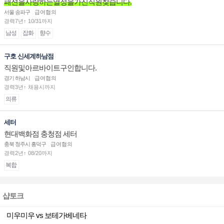
패션을사랑하는열정을가진직원찾습니다.
서울 송파구
급여협의
경력7년↑ 10/31까지
남성
잡화
향수
구호 신세계하남점
직원및아르바이트구인합니다.
경기 하남시
급여협의
경력3년↑ 채용시까지
의류
세터
현대백화점 충청점 세터
충북 청주시 흥덕구
급여협의
경력2년↑ 08/20까지
복합
샵토크
미우미우 vs 보테가베네타