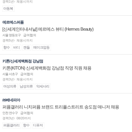
경력1년↑ 채용시까지
아동복
에르메스퍼퓸
[신세계인터내셔날] 에르메스 뷰티 (Hermes Beauty)
서울 영등포구
급여협의
경력5년↑ 채용시까지
향수
바디
캔들
메이크업등
키톤/신세계백화점 강남점
키톤(KITON) 신세계백화점 강남점 직영 직원 채용
서울 서초구
급여협의
경력3년↑ 채용시까지
여성의류
남성의류
악세사리
㈜베네피아
퍼퓸갤러리 니치퍼퓸 브랜드 트리플스트리트 송도점 매니저 채용
인천 연수구
급여협의
경력3년↑ 08/20까지
퍼퓸갤러리
향수
디퓨저