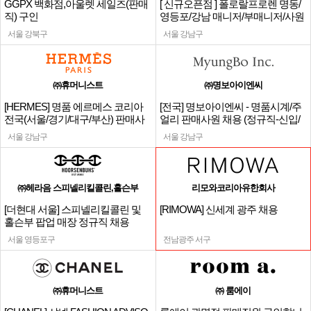
GGPX 백화점,아울렛 세일즈(판매
[ 신규오픈점 ] 폴로랄프로렌 명동/
직) 구인
영등포/강남 매니저/부매니저/사원
서울 강북구
서울 강남구
㈜휴머니스트
㈜명보아이엔씨
[HERMES] 명품 에르메스 코리아
[전국] 명보아이엔씨 - 명품시계/주
전국(서울/경기/대구/부산) 판매사
얼리 판매사원 채용 (정규직-신입/
원
경력)
서울 강남구
서울 강남구
㈜헤라음 스피넬리킬콜린,홀슨부
리모와코리아유한회사
[더현대 서울] 스피넬리킬콜린 및
[RIMOWA] 신세계 광주 채용
홀슨부 팝업 매장 정규직 채용
서울 영등포구
전남광주 서구
㈜휴머니스트
㈜ 룸에이