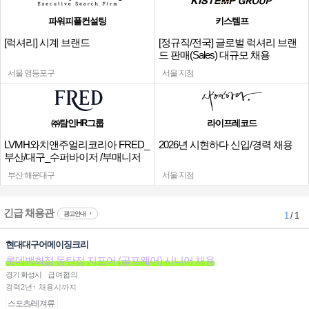
파워피플컨설팅
키스템프
[럭셔리] 시계 브랜드
[정규직/전국] 글로벌 럭셔리 브랜
드 판매(Sales) 대규모 채용
서울 영등포구
서울 지점
㈜탐인HR그룹
라이프레코드
LVMH와치앤주얼리코리아 FRED_
2026년 시현하다 신입/경력 채용
부산/대구_수퍼바이저 /부매니저
채용
부산 해운대구
서울 지점
긴급 채용관
광고안내
1
/ 1
현대대구어메이징크리
롯데백화점 동탄점 지포어 (골프웨어) 시니어 채용
경기 화성시
급여협의
경력2년↑ 채용시까지
스포츠/레져류