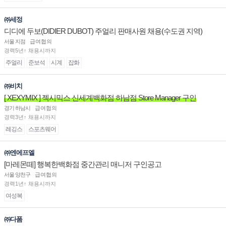
㈜세정
디디에 두보(DIDIER DUBOT) 주얼리 판매사원 채용(수도권 지역)
서울 지점
급여협의
경력5년↑ 채용시까지
주얼리
준보석
시계
잡화
㈜비치
[ XEXYMIX ] 젝시믹스 신세계백화점 하남점 Store Manager 구인
경기 하남시
급여협의
경력3년↑ 채용시까지
레깅스
스포츠웨어
㈜엔에프엘
[마레몬떼] 행복한백화점 중간관리 매니저 구인공고
서울 양천구
급여협의
경력1년↑ 채용시까지
여성복
㈜다폼