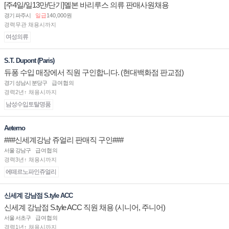
[주4일/일13만/단기]멜본 바리루스 의류 판매사원채용
경기 파주시
일급
140,000원
경력무관 채용시까지
여성의류
S.T. Dupont (Paris)
듀퐁 수입 매장에서 직원 구인합니다. (현대백화점 판교점)
경기 성남시 분당구
급여협의
경력2년↑ 채용시까지
남성수입토탈명품
Aeterno
###신세계강남 쥬얼리 판매직 구인###
서울 강남구
급여협의
경력3년↑ 채용시까지
에떼르노파인쥬얼리
신세계 강남점 S.tyle ACC
신세계 강남점 S.tyle ACC 직원 채용 (시니어, 주니어)
서울 서초구
급여협의
경력1년↑ 채용시까지