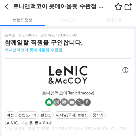
르니앤맥코이 롯데아울렛 수완점 채용정보
브랜드정보
상세요강
기업소개
등록일 : 2026-06-02 | 업데이트 : 2026-06-02
함께일할 직원을 구인합니다,
르니앤맥코이 롯데아울렛 수완점
르니앤맥코이(lenic&mccoy)
여성
컨템포러리
편집샵
내셔널(국내) 브랜드
중저가
Le.NIC, 패션을 몰이하다!
뉴욕감성의 편집 여성복 ‘르니앤멕코이(Le.NIC & McCoy)’는 23세
~27세 여성을 마인드 타겟으로