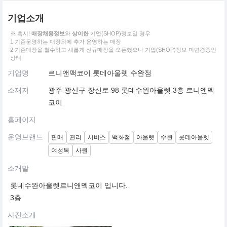
기업소개
※ 혹시!
매장채용정보
와
상이한
기업(SHOP)정보일 경우
1.기존운영하는 매장외에 추가 운영하는 매장
2.기존매장을 철수하고 새롭게 신규매장을 오픈했으나 기업(SHOP)정보 미변경중인
상태
기업명
르니앤맥코이 롯데아울렛 수완점
소재지
광주 광산구 장신로 98 롯데수완아울렛 3층 르니앤멕
코이
홈페이지
운영브랜드
판매
관리
서비스
백화점
아울렛
수완
롯데아울렛
여성복
사원
소개말
롯네수완아울렛르니앤멕코이 입니다.
3층
사진소개