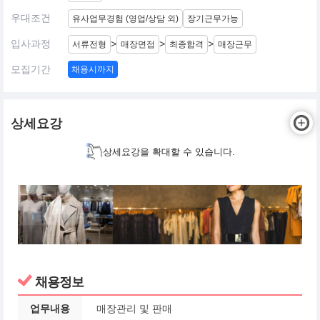
우대조건
유사업무경험 (영업/상담 외)
장기근무가능
입사과정
>
>
>
서류전형
매장면접
최종합격
매장근무
모집기간
채용시까지
상세요강
상세요강을 확대할 수 있습니다.
채용정보
업무내용
매장관리 및 판매