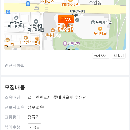
50m
크게보기
길찾기
인근지하철
모집내용
소속매장
르니앤맥코이 롯데아울렛 수완점
근로자소속
점주소속
고용형태
정규직
복리후생
퇴직금