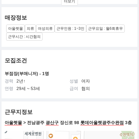
더보기
실구매층인 30대 초반부터 40대를 아우르는 폭넓은 감성의 제품들
과 합리적 소비자들의 니즈를 맞춘 가격정책을 펼침으로써트렌드에
민감한 여성들에게 도회적이고 세련된 트렌드를 제안하고 있으며
매장정보
늘 새롭고 신선한 브랜드 컬쳐와 이미지를지속적으로 만들어 갈 예
정이다.
아울렛몰
의류
여성의류
근무인원 : 1~3인
근무요일 : 월6회휴무
근무시간 : 시간협의
모집조건
부점장(부매니저) - 1명
경력
2년↑
성별
여자
연령
29세 ~ 53세
급여
협의
근무지정보
아울렛몰
> 전남광주
광산구
장신로 98
롯데아울렛광주수완점
3층