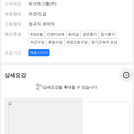
소속매장
워크맨그룹(주)
채용형태
파견/도급
고용형태
정규직,계약직
복리후생
4대보험
인센티브제
퇴직금
경조휴가
정기휴가
야근수당
휴일수당
연장근로수당
장기근속자 포상
모집기간
채용시까지
상세요강
상세요강을 확대할 수 있습니다.