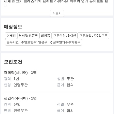
세계 최고의 프레스티지 브랜드 아름다운 피부의 열쇠 끌레드뽀 보
떼
현대적이면서 우아한 감각과 첨단 과한 기술력이 어우러진 최고의
더보기
프레스티지 브랜드,끌레드뽀 보떼
‘우리가 세계에서 가장 효과적인 노화방지 트리트먼트를 만들어 낸
매장정보
다면 어떻게 될까요?’
이 한마디가 세계 최고의 프레스티지 브랜드인 끌레드뽀 보떼의 시
면세점
뷰티/화장품류
화장품
근무인원 : 1~3인
근무요일 : 주5일근무
작입니다.
30년 역사의 기술력으로 만들어진 끌레드뽀 보떼는 ‘아름다운 피부
근무시간 : 주말포함주5일근무+국.공휴일개수추가휴무
의 열쇠’를 의미하며 최상의 피부를 위한 열쇠와 자신만의 아름다움
으로 가는 문을 제공한다는 생각을 전합니다.
1999년 한국에 진출한 끌레드뽀 보떼는 로열티 있는 고객 창출에 집
모집조건
중하여 상류층 여성들 사이에서 그 명성을 얻었습니다.
또한 끌레드뽀 보떼의 대표 제품인 라 크렘므는 국내 럭셔리 화장품
경력직(시니어) - 1명
시장을 새롭게 열었으며,블랙 라벨 화장품인 시나끄티프 라인의 크
경력
1년↑
성별
무관
렘므 엥땅시브는 기존의 화장품을 넘어서는 혁신적인 효과와 효능
으로 Beyond Luxury Market을 열었습니다.
연령
연령무관
급여
협의
지성과 우아한 감각이 빛나는 그곳, 매력적이며, 역동적인 끌레드뽀
보떼의 세계에 첫발을 디디신 여러분을 진심으로 환영하며, 끌레드
신입직(주니어) - 1명
뽀 보떼와 함께 아름다움에 관한 모든 비밀을 찾아내시기를 희망합
경력
신입
성별
무관
니다.
연령
연령무관
급여
협의