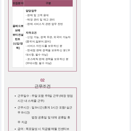
모집분야
구분
담당업무
- 판매 및 고객 응대
- 매장 관리 및 재고 관리
- 판매 서비스직 관련 업무 전반
끌레드뽀
보떼
자격요건
뷰티컨설
- 신입 가능, 경력 무관, 외국어 가능자
턴트
(중국어,일본어,영어)
(신입/경
- 서비스 마인드를 보유하신 분
력)
- 면세점 판매 경력을 보유하신 분 (우
대사항, 필수 아님)
- 코스메틱 판매 경력을 보유하신 분
(우대사항, 필수 아님)
02
근무조건
근무일수 : 주말 포함 주5일 근무 (매장 영업
시간 내 스케줄 근무)
근무시간 : 일 9시간 (휴게 1시간 포함/ 실근
무 8시간)
근무시간 :
법정 공휴일 및 대체 공휴일 휴
무 지급
급여 : 목표달성 시 직급별 매월 인센티브