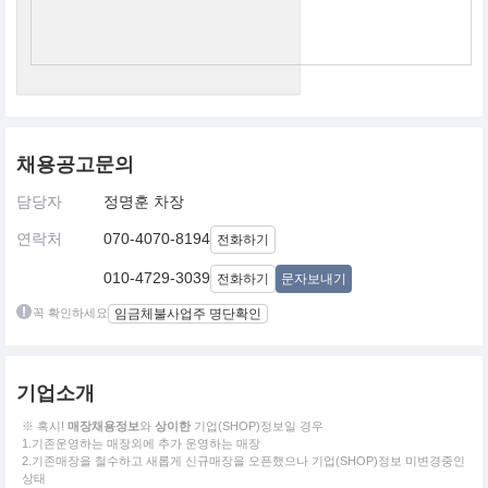
채용공고문의
담당자
정명훈 차장
연락처
070-4070-8194
전화하기
010-4729-3039
전화하기
문자보내기
꼭 확인하세요
임금체불사업주 명단확인
기업소개
※ 혹시!
매장채용정보
와
상이한
기업(SHOP)정보일 경우
1.기존운영하는 매장외에 추가 운영하는 매장
2.기존매장을 철수하고 새롭게 신규매장을 오픈했으나 기업(SHOP)정보 미변경중인
상태