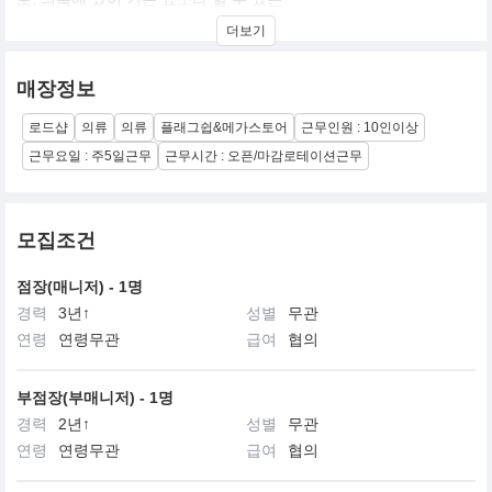
바늘과 실, 그 바늘과 실이라는 기본에서 시작하여 기본에 충실한 옷
더보기
을 다룬다라는 의미를 가지고 있습니다.
COVERNAT is a combination of COVER + NAT - Needle And
매장정보
Thread that are the basic elements of clothing.
The needle and thread are meant to start from the basics and we
로드샵
의류
의류
플래그쉽&메가스토어
근무인원 : 10인이상
deal with clothes that are faithful to the basics.
근무요일 : 주5일근무
근무시간 : 오픈/마감로테이션근무
모집조건
점장(매니저) - 1명
경력
3년↑
성별
무관
연령
연령무관
급여
협의
부점장(부매니저) - 1명
경력
2년↑
성별
무관
연령
연령무관
급여
협의