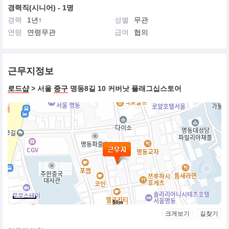
경력직(시니어) - 1명
경력
1년↑
성별
무관
연령
연령무관
급여
협의
근무지정보
로드샵
> 서울
중구
명동8길 10 커버낫 플래그십스토어
50m
크게보기
길찾기