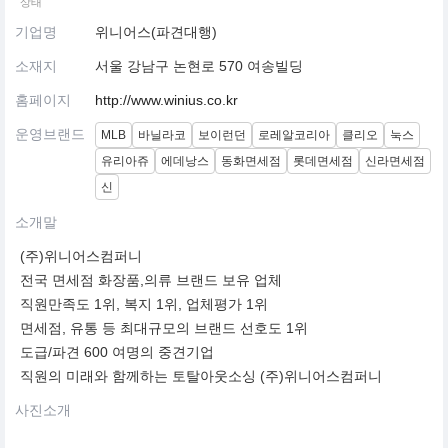
상태
기업명
위니어스(파견대행)
소재지
서울 강남구 논현로 570 여송빌딩
홈페이지
http://www.winius.co.kr
운영브랜드
MLB
바닐라코
보이런던
로레알코리아
클리오
눅스
유리아쥬
에데낭스
동화면세점
롯데면세점
신라면세점
신
소개말
(주)위니어스컴퍼니
전국 면세점 화장품,의류 브랜드 보유 업체
직원만족도 1위, 복지 1위, 업체평가 1위
면세점, 유통 등 최대규모의 브랜드 선호도 1위
도급/파견 600 여명의 중견기업
직원의 미래와 함께하는 토탈아웃소싱 (주)위니어스컴퍼니
사진소개