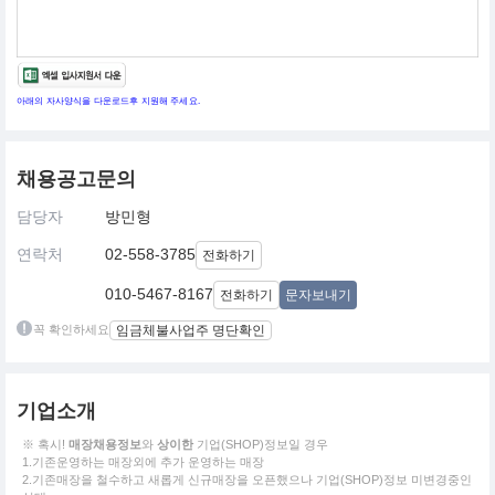
아래의 자사양식을 다운로드후 지원해 주세요.
채용공고문의
담당자
방민형
연락처
02-558-3785
전화하기
010-5467-8167
전화하기
문자보내기
꼭 확인하세요
임금체불사업주 명단확인
기업소개
※ 혹시!
매장채용정보
와
상이한
기업(SHOP)정보일 경우
1.기존운영하는 매장외에 추가 운영하는 매장
2.기존매장을 철수하고 새롭게 신규매장을 오픈했으나 기업(SHOP)정보 미변경중인