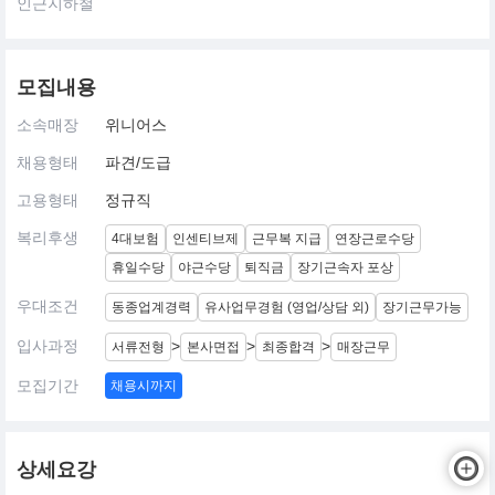
인근지하철
모집내용
소속매장
위니어스
채용형태
파견/도급
고용형태
정규직
복리후생
4대보험
인센티브제
근무복 지급
연장근로수당
휴일수당
야근수당
퇴직금
장기근속자 포상
우대조건
동종업계경력
유사업무경험 (영업/상담 외)
장기근무가능
입사과정
>
>
>
서류전형
본사면접
최종합격
매장근무
모집기간
채용시까지
상세요강