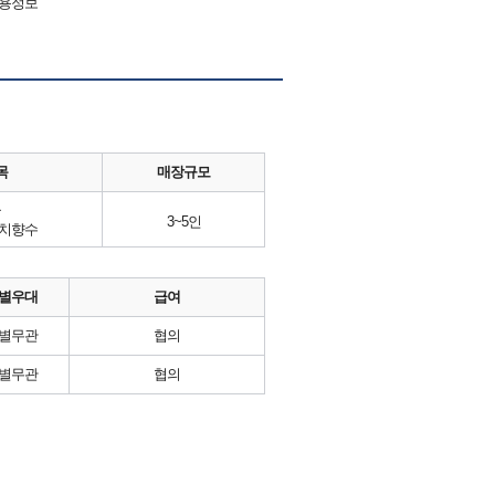
채용정보
목
매장규모
류
3~5인
니치향수
별우대
급여
별무관
협의
별무관
협의