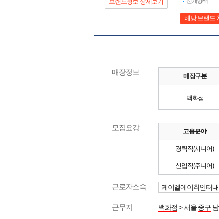
전개형태
브랜드정보 상세보기
해당 브랜드 
매장정보
매장구분
백화점
모집요강
고용분야
경력직(시니어)
신입직(주니어)
근로자소속
케이엘에이취인터내셔
근무지
백화점
> 서울
중구
남