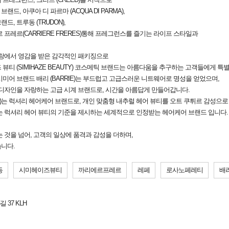
, 아쿠아 디 파르마 (ACQUA DI PARMA),
드, 트루동 (TRUDON),
프레르(CARRIERE FRERES)통해 프레그런스를 즐기는 라이프 스타일과
한 사랑에서 영감을 받은 감각적인 패키징으로
티 (SIMIHAZE BEAUTY) 코스메틱 브랜드는 아름다움을 추구하는 고객들에게 특
시미어 브랜드 배리 (BARRIE)는 부드럽고 고급스러운 니트웨어로 명성을 얻었으며,
기술력과 디자인을 자랑하는 고급 시계 브랜드로, 시간을 아름답게 만들어갑니다.
TTI)는 럭셔리 헤어케어 브랜드로, 개인 맞춤형 내추럴 헤어 뷰티를 오트 쿠튀르 감성으
는 럭셔리 헤어 뷰티의 기준을 제시하는 세계적으로 인정받는 헤어케어 브랜드 입니다.
 것을 넘어, 고객의 일상에 품격과 감성을 더하며,
니다.
동
시미헤이즈뷰티
까리에르프레르
레페
로사노페레티
배
 37 KLH