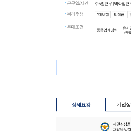
근무일/시간
주5일근무 (백화점근
복리후생
4대보험
퇴직금
우대조건
유사
동종업계경력
(영업
기업상
상세요강