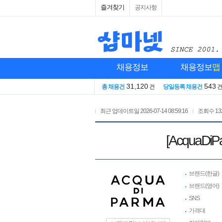
즐겨찾기
공지사항
채용정보
채용정보
맵
31,120
543
총 채용건
건
당일등록 채용건
최근 업데이트일
2026-07-14 08:59:16
조회수
13
[Acqua
브랜드(한글)
브랜드(영어)
SNS
가격대