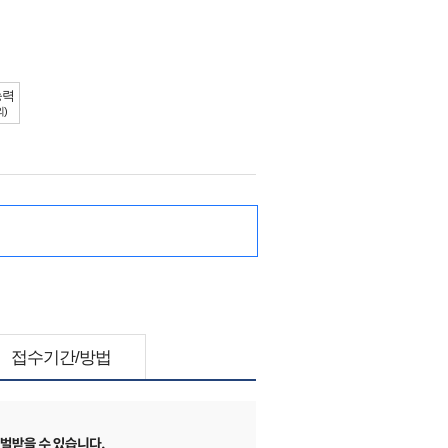
능력
외)
접수기간/방법