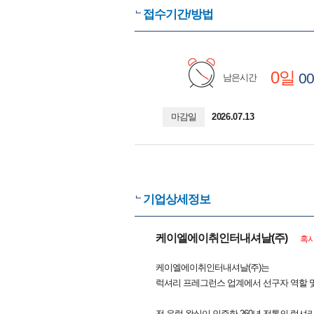
접수기간/방법
0일
00
남은시간
마감일
2026.07.13
기업상세정보
케이엘에이취인터내셔날(주)
혹시
케이엘에이취인터내셔날(주)는
럭셔리 프레그런스 업계에서 선구자 역할 및
전 유럽 왕실이 인증한 260년 전통의 럭셔리