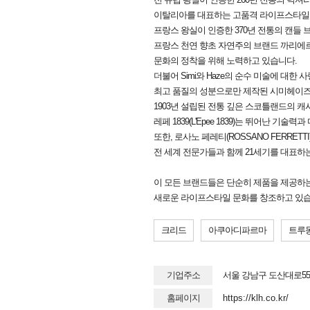
이탈리아를 대표하는 고품격 라이프스타일 브랜드
프랑스 왕실이 인증한 370년 전통의 캔들 브랜
프랑스 천연 향초 자연주의 브랜드 까리에르 
문화의 정착을 위해 노력하고 있습니다.
더불어 Simi와 Haze의 순수 미술에 대
최고 품질의 성분으로만 제작된 시미헤이즈 뷰
1903년 설립된 전통 깊은 스코틀랜드의 캐
레페 1839(L'Epee 1839)는 뛰어난 
또한, 로사노 페레티(ROSSANO FERRE
전 세계 전문가들과 함께 21세기를 대표하
이 모든 브랜드들은 단순히 제품을 제공하는
새로운 라이프스타일 문화를 창조하고 있습
크리드
아쿠아디파르마
트루
기업주소
서울 강남구 도산대로55길
홈페이지
https://klh.co.kr/