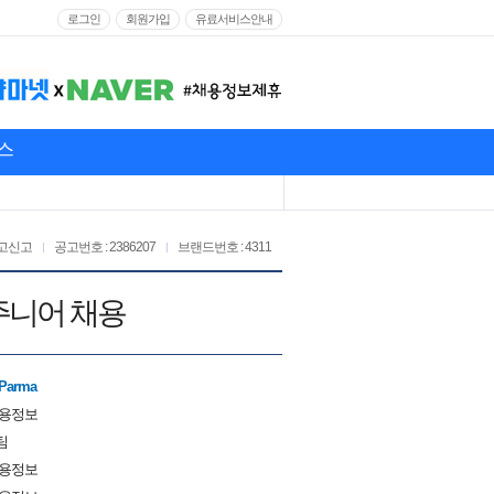
로그인
회원가입
유료서비스안내
스
고신고
공고번호 : 2386207
브랜드번호 : 4311
/주니어 채용
 Parma
채용정보
팀
채용정보