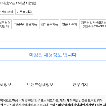
무시간(오픈조/마감조운영))
인센티브제
근무복 지급
업무경험
컴퓨터및전산활용
채용즉시출근가능
장기근무가능
인근 거주자
/상담 외)
(엑셀/워드/CRM/ERP 
마감된 채용정보 입니다.
세정보
브랜드상세정보
근무위치