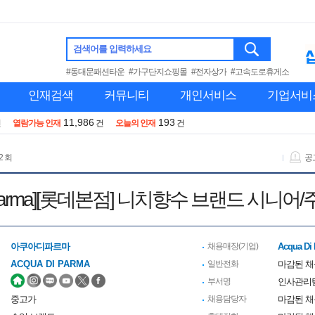
검색어를 입력하세요
#동대문패션타운
#가구단지쇼핑몰
#전자상가
#고속도로휴게소
인재검색
커뮤니티
개인서비스
기업서비
11,986
193
건
열람가능 인재
건
오늘의 인재
건
2 회
공
DiParma][롯데본점] 니치향수 브랜드 시니어
아쿠아디파르마
채용매장(기업)
Acqua Di
ACQUA DI PARMA
일반전화
마감된 
부서명
인사관리
중고가
채용담당자
마감된 