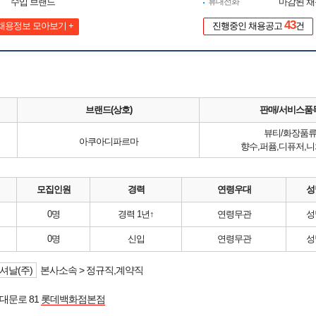
수입 브랜드
휴대전화
마감된 
43
채용정보 모아보기 +
진행중인 채용공고
건
브랜드(상호)
판매/서비스품
뷰티/화장품
아쿠아디파르마
향수,퍼퓸,디퓨저,
모집인원
경력
연령우대
성
0명
경력 1년↑
연령무관
성
0명
신입
연령무관
성
날(주)
본사소속 > 정규직,계약직
대문로 81
롯데백화점본점