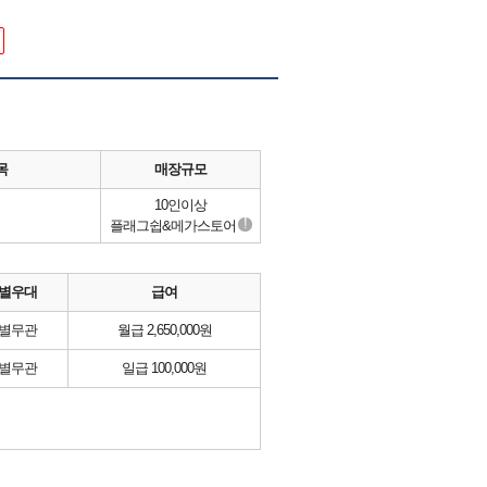
목
매장규모
10인이상
!
플래그쉽&메가스토어
별우대
급여
별무관
월급 2,650,000원
별무관
일급 100,000원