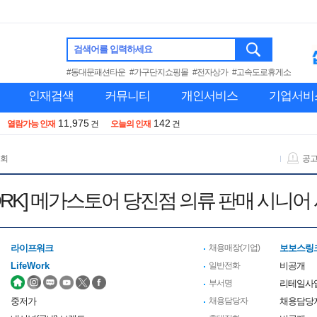
검색어를 입력하세요
#동대문패션타운
#가구단지쇼핑몰
#전자상가
#고속도로휴게소
인재검색
커뮤니티
개인서비스
기업서비
11,975
142
열람가능 인재
건
오늘의 인재
건
 회
공
 WORK] 메가스토어 당진점 의류 판매 시니어
라이프워크
채용매장(기업)
보보스링크
LifeWork
일반전화
비공개
부서명
리테일사
중저가
채용담당자
채용담당