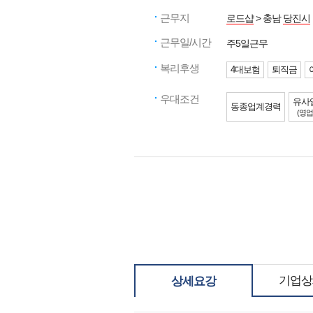
근무지
로드샵
> 충남
당진시
근무일/시간
주5일근무
복리후생
4대보험
퇴직금
우대조건
유사
동종업계경력
(영업
기업상
상세요강