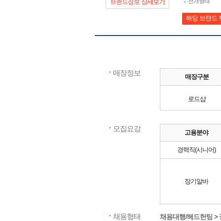
전개형태
브랜드정보 상세보기
해당 브랜드 
매장정보
매장구분
로드샵
모집요강
고용분야
경력직(시니어)
장기알바
채용형태
채용대행/헤드헌팅 >