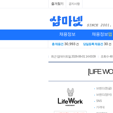
즐겨찾기
공지사항
채용정보
채용정보
맵
30,993
30
총 채용건
건
당일등록 채용건
건
최근 업데이트일
2026-06-01 14:43:09
조회수
48
[LIFE
브랜드(한글)
브랜드(영어)
SNS
가격대