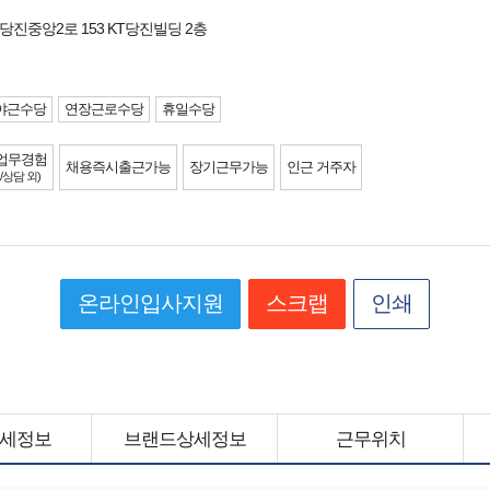
당진중앙2로 153 KT당진빌딩 2층
야근수당
연장근로수당
휴일수당
업무경험
채용즉시출근가능
장기근무가능
인근 거주자
/상담 외)
온라인입사지원
스크랩
인쇄
세정보
브랜드상세정보
근무위치