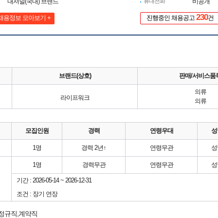
내셔널(국내) 브랜드
휴대전화
비공개
230
채용정보 모아보기 +
진행중인 채용공고
건
브랜드(상호)
판매/서비스품
의류
라이프워크
의류
모집인원
경력
연령우대
성
1명
경력 2년↑
연령무관
성
1명
경력무관
연령무관
성
기간 : 2026-05-14 ~ 2026-12-31
조건 : 장기 연장
 정규직,계약직