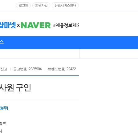
로그인
회원가입
유료서비스안내
스
고신고
공고번호 : 2385904
브랜드번호 : 22422
 사원 구인
(주)
업부
자