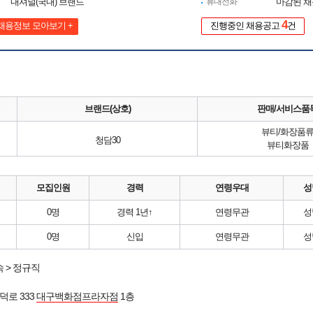
내셔널(국내) 브랜드
휴대전화
마감된 
4
채용정보 모아보기 +
진행중인 채용공고
건
브랜드(상호)
판매/서비스품
뷰티/화장품
청담30
뷰티화장품
모집인원
경력
연령우대
성
0명
경력 1년↑
연령무관
성
0명
신입
연령무관
성
 > 정규직
덕로 333
대구백화점프라자점
1층