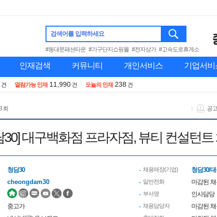
검색어를 입력하세요
#동대문패션타운
#가구단지쇼핑몰
#전자상가
#고속도로휴게소
인재검색
커뮤니티
개인서비스
기업서비
11,990
238
건
열람가능 인재
건
오늘의 인재
건
3 회
공
담30] 대구백화점 프라자점, 뷰티 컨설턴트
청담30
채용매장(기업)
청담30/
cheongdam30
일반전화
마감된 
부서명
인사담당
중고가
채용담당자
마감된 