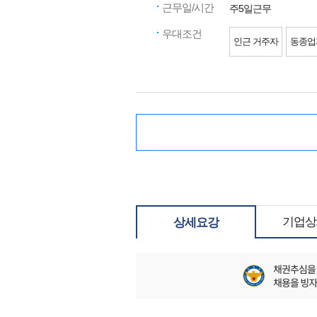
근무일/시간
주5일근무
우대조건
인근 거주자
동종업
기업상
상세요강