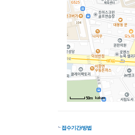
50m
접수기간/방법