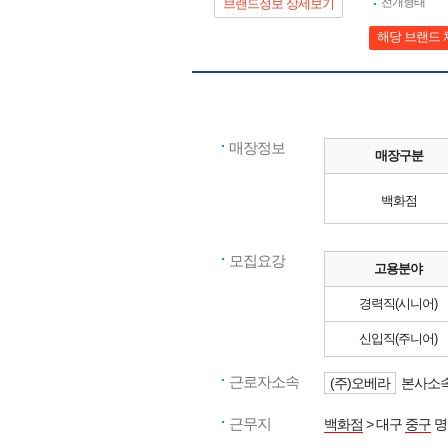
전개형태
브랜드정보 상세보기
해당 브랜드 
매장정보
매장구분
백화점
모집요강
고용분야
경력직(시니어)
신입직(주니어)
근로자소속
(주)오베라
본사소속
근무지
백화점
> 대구
중구
명