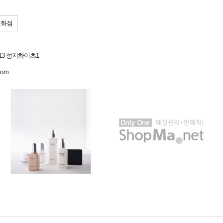
백화점
13 성지하이츠1
com