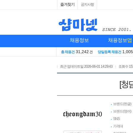
즐겨찾기
공지사항
채용정보
채용정보
맵
31,242
1,005
총 채용건
건
당일등록 채용건
최근 업데이트일
2026-06-01 14:29:43
조회수
15
[청
브랜드(한글)
브랜드(영어)
SNS
가격대