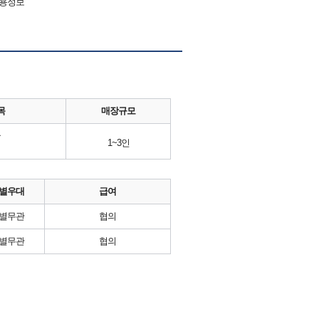
채용정보
목
매장규모
류
1~3인
별우대
급여
별무관
협의
별무관
협의