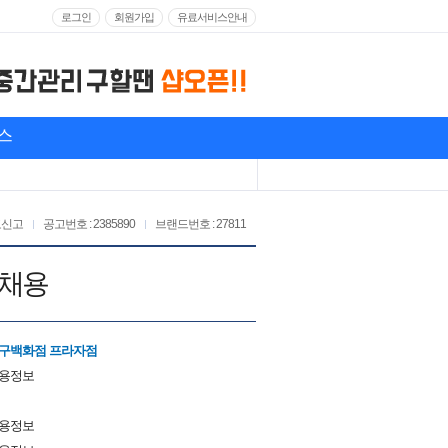
로그인
회원가입
유료서비스안내
스
고신고
공고번호 : 2385890
브랜드번호 : 27811
 채용
대구백화점 프라자점
채용정보
채용정보