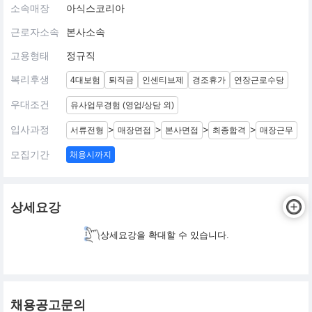
소속매장
아식스코리아
근로자소속
본사소속
고용형태
정규직
복리후생
4대보험
퇴직금
인센티브제
경조휴가
연장근로수당
우대조건
유사업무경험 (영업/상담 외)
입사과정
>
>
>
>
서류전형
매장면접
본사면접
최종합격
매장근무
모집기간
채용시까지
상세요강
상세요강을 확대할 수 있습니다.
채용공고문의