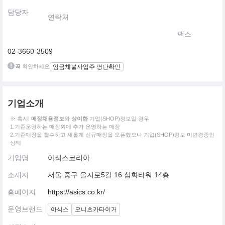
담당자
연락처
팩스
02-3660-3509
꼭 확인하세요
임금체불사업주 명단확인
기업소개
※ 혹시!
매장채용정보
와
상이한
기업(SHOP)정보일 경우
1.기존운영하는 매장외에 추가 운영하는 매장
2.기존매장을 철수하고 새롭게 신규매장을 오픈했으나 기업(SHOP)정보 미변경중인
상태
기업명
아식스코리아
소재지
서울 중구 을지로5길 16 삼화타워 14층
홈페이지
https://asics.co.kr/
운영브랜드
아식스
오니츠카타이거