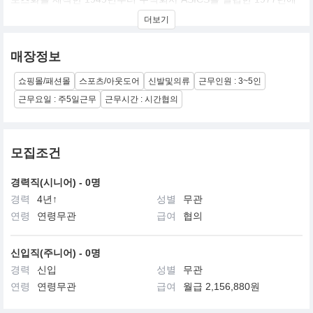
이르기까지 제조하고 있던 SHOES 브랜드로, 2002년 9월부터 새롭
더보기
게 Life Style Fashion Shoes로 본격적으로 전개해, 전세계의 젊은
이들을 중심으로 주목을 끌고 있습니다.
매장정보
본격 전개 이후, 순조롭게 판매를 늘려, 2003년 4월 첫 직영점
Onitsuka Tiger Tokyo를 오픈 하였고, 그 해 가을부터는 T-Shirts,
쇼핑몰/패션몰
스포츠/아웃도어
신발및의류
근무인원 : 3~5인
Jacket 등의 Apparel 상품과 Bag 류도 전개하고 있습니다.
근무요일 : 주5일근무
근무시간 : 시간협의
그 후, Onitsuka Tiger는 New York, LA, San Francisco, Paris,
Berlin, London, Milano, Tokyo에 이어 지난 2004년 7월 한국에 런
칭 하였습니다.
모집조건
ASICS에서는, 이러한 Life Style 시장대응 강화를 중기 경영계획
ASICS CHALLENGE PLAN (A.C.P)의 전략의 하나로 수립하고
경력직(시니어) - 0명
Onitsuka Tiger 브랜드를 ASICS 브랜드와 대등한 글로벌 브랜드로
경력
4년↑
성별
무관
키워 판매의 확대를 목표로 합니다.
연령
연령무관
급여
협의
신입직(주니어) - 0명
경력
신입
성별
무관
연령
연령무관
급여
월급 2,156,880원