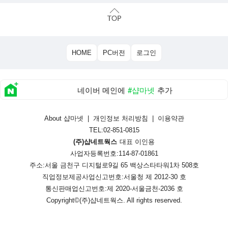
HOME
PC버전
로그인
네이버 메인에
#샵마넷
추가
About 샵마넷
|
개인정보 처리방침
|
이용약관
TEL:02-851-0815
(주)샵네트웍스
대표 이인용
사업자등록번호:114-87-01861
주소:서울 금천구 디지털로9길 65 백상스타타워1차 508호
직업정보제공사업신고번호:
서울청 제 2012-30 호
통신판매업신고번호:
제 2020-서울금천-2036 호
Copyright©
(주)샵네트웍스
. All rights reserved.