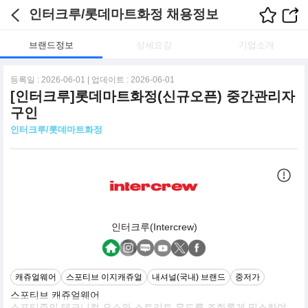
인터크루/롯데마트화정 채용정보
브랜드정보
상세요강
기업소개
등록일 : 2026-06-01 | 업데이트 : 2026-06-01
[인터크루]롯데마트화정(신규오픈) 중간관리자
구인
인터크루/롯데마트화정
인터크루(Intercrew)
캐쥬얼웨어
스포티브 이지캐쥬얼
내셔널(국내) 브랜드
중저가
스포티브 캐쥬얼웨어
스포티즘의 테크니컬 요소와 스트리트 무드를 조화롭게 믹스하여