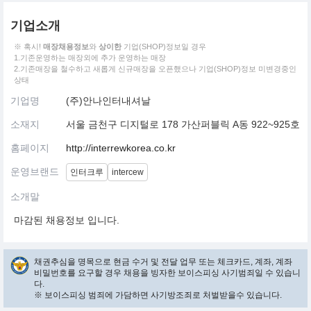
기업소개
※ 혹시!
매장채용정보
와
상이한
기업(SHOP)정보일 경우
1.기존운영하는 매장외에 추가 운영하는 매장
2.기존매장을 철수하고 새롭게 신규매장을 오픈했으나 기업(SHOP)정보 미변경중인
상태
기업명
(주)안나인터내셔날
소재지
서울 금천구 디지털로 178 가산퍼블릭 A동 922~925호
홈페이지
http://interrewkorea.co.kr
운영브랜드
인터크루
intercew
소개말
마감된 채용정보 입니다.
채권추심을 명목으로 현금 수거 및 전달 업무 또는 체크카드, 계좌, 계좌
비밀번호를 요구할 경우 채용을 빙자한 보이스피싱 사기범죄일 수 있습니
다.
※ 보이스피싱 범죄에 가담하면 사기방조죄로 처벌받을수 있습니다.