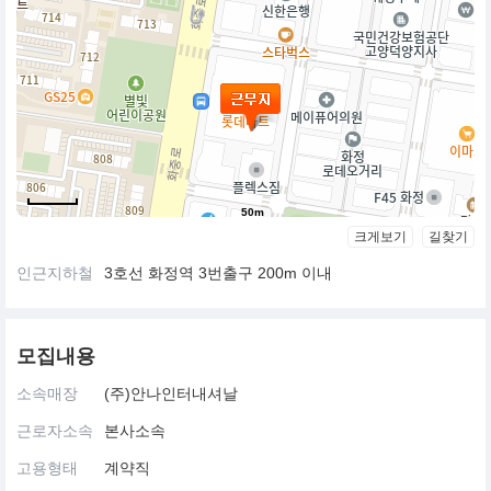
50m
크게보기
길찾기
인근지하철
3호선 화정역 3번출구 200m 이내
모집내용
소속매장
(주)안나인터내셔날
근로자소속
본사소속
고용형태
계약직