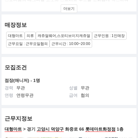
젊음 자유 컬쳐를 놀이처럼 즐기는 세대에게
더보기
실용성과 스타일리쉬함을 겸비한 룩을 제안, 자유롭고 경쾌한 이미
지의 에슬레져 룩을 추구
매장정보
대형마트
의류
캐쥬얼웨어,스포티브이지캐쥬얼
근무인원 : 1인매장
근무요일 : 근무요일협의
근무시간 : 10:00~20:00
모집조건
점장(매니저) - 1명
경력
무관
성별
무관
연령
연령무관
급여
협의
근무지정보
대형마트
> 경기
고양시 덕양구
화중로 66
롯데마트화정점
1층