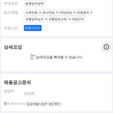
우대조건
동종업계경력
입사과정
>
>
>
>
서류전형
본사면접
매장면접
최종합격
>
>
유통업체승인
유통업체교육
매장근무
모집기간
채용시까지
상세요강
상세요강을 확대할 수 있습니다.
채용공고문의
담당자
연락처
꼭 확인하세요
임금체불사업주 명단확인