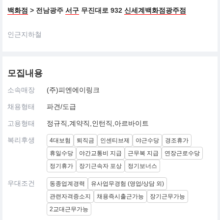
백화점
> 전남광주
서구
무진대로 932
신세계백화점광주점
인근지하철
모집내용
소속매장
(주)피엔에이링크
채용형태
파견/도급
고용형태
정규직,계약직,인턴직,아르바이트
복리후생
4대보험
퇴직금
인센티브제
야근수당
경조휴가
휴일수당
야간교통비 지급
근무복 지급
연장근로수당
정기휴가
장기근속자 포상
정기보너스
우대조건
동종업계경력
유사업무경험 (영업/상담 외)
관련자격증소지
채용즉시출근가능
장기근무가능
2교대근무가능