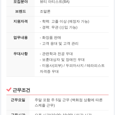
모집분야
뷰티 아티스트(BA)
브랜드
조말론
지원자격
- 학력: 고졸 이상 (예정자 가능)
- 경력: 무관 (신입 가능)
업무내용
- 화장품 판매
- 고객 응대 및 고객 관리
우대사항
- 관련학과 전공 우대
- 보훈대상자 및 장애인 우대
-
미용사(피부) / 두피마사지 / 테라피스트
자격증 우대
근무조건
근무요일
주말 포함 주 5일 근무 (백화점 상황에 따른
스케줄 근무)
근무시간
오픈 시간(10:00~19:00) / 마감 시간