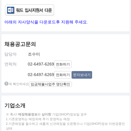
아래의 자사양식을 다운로드후 지원해 주세요.
채용공고문의
담당자
조수미
연락처
02-6497-6269
전화하기
02-6497-6269
전화하기
문자보내기
꼭 확인하세요
임금체불사업주 명단확인
기업소개
※ 혹시!
매장채용정보
와
상이한
기업(SHOP)정보일 경우
1.기존운영하는 매장외에 추가 운영하는 매장
2.기존매장을 철수하고 새롭게 신규매장을 오픈했으나 기업(SHOP)정보 미변경중인
상태