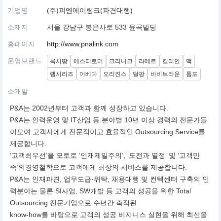
기업명
(주)피엔에이링크(파견대행)
소재지
서울 강남구 봉은사로 533 윤곡빌딩
홈페이지
http://www.pnalink.com
운영브랜드
록시땅
에스티로더
크리니크
라메르
킬리안
맥
랩시리즈
아베다
오리진스
달팡
바비브라운
톰포
소개말
P&A는 2002년부터 고객과 함께 성장하고 있습니다.
P&A는 인력운영 및 IT산업 등 분야별 10년 이상 경력의 전문가들
이모여 고객사에게 전문적이고 효율적인 Outsourcing Service를
제공합니다.
‘고객최우선’을 모토로 ‘인재제일주의’, ‘도전과 열정’ 및 ‘고객만
족’의경영철학으로 고객에게 최상의 서비스를 제공합니다.
P&A는 인재파견, 업무도급·위탁, 채용대행 및 컨텍센터 구축의 인
력분야는 물론 SI사업, SW개발 등 고객의 성공을 위한 Total
Outsourcing 전문기업으로 수년간 축적된
know-how를 바탕으로 고객의 성공 비지니스 실현을 위해 최선을