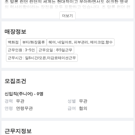
조 말론 런던 런던의 세계는 현대적이고 우아하면서도 쉬크한 영국
의 럭셔리함이라는 장점을 모두 포함하고 있습니다. 조 말론 런던 런
던브랜드의 목표는 유니크한 경험, 특별한 서비스, 그리고 우리의 감
더보기
각기관을 깨워주고 영감을 가져다 주는 고급스러운 제품들을 통하
여 고객들의 삶의 방식을 한 단계 업그레이드하고자 하는 것입니다.
조 말론 런던 런던은 문화와 세대를 초월하여 전세계 여성과 남성 모
매장정보
두에게 사랑을 받고 있는 브랜드입니다.
백화점
뷰티/화장품류
헤어, 네일아트, 피부관리, 메이크업,향수
근무인원 : 3~5인
근무요일 : 주5일근무
근무시간 : 일8시간/오픈,마감로테이션근무
모집조건
신입직(주니어) - 0명
경력
무관
성별
무관
연령
연령무관
급여
협의
근무지정보