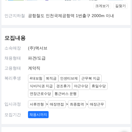
크게보기
길찾기
인근지하철
공항철도 인천국제공항역 1번출구 2000m 이내
모집내용
소속매장
(주)맥서브
채용형태
파견/도급
고용형태
계약직
복리후생
4대보험
퇴직금
인센티브제
근무복 지급
식비/식권 지급
경조휴가
야근수당
휴일수당
연장근로수당
통근버스 운행
입사과정
>
>
>
서류전형
매장면접
최종합격
매장근무
모집기간
채용시까지