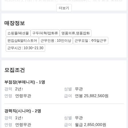
파라다이스시티 내 입점해있는 샵파트(#PART)는 국내 최초 호텔에
서 제안하는 라이프스타일 샵으로 현실에서 꿈꾸는 건강한 라이프
더보기
를 구체적이고 재미있게 구성하여 하이엔드 패션에서부터 건강한
음료까지 모든 일상을 담아내고자 합니다. 본질의 문화를 기반으로
컨템포리하고 다이나믹한 구성들을 지금 바로 경험해 보시길 바랍
매장정보
니다.
쇼핑몰/패션몰
구두/피혁/잡화류
명품의류,명품잡화
편집샵&멀티스토어
근무인원 : 10인이상
근무요일 : 주5일근무
근무시간 : 10:30~21:30
모집조건
부점장(부매니저) - 1명
경력
2년↑
성별
무관
연령
연령무관
급여
연봉 25,882,560원
경력직(시니어) - 2명
경력
1년↑
성별
무관
연령
연령무관
급여
월급 2,850,000원