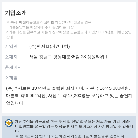
기업소개
※ 혹시!
매장채용정보
와
상이한
기업(SHOP)정보일 경우
1.기존운영하는 매장외에 추가 운영하는 매장
2.기존매장을 철수하고 새롭게 신규매장을 오픈했으나 기업(SHOP)정보 미변경중인
상태
기업명
(주)맥서브(파견대행)
소재지
서울 강남구 영동대로85길 28 성원타워Ⅰ
홈페이지
소개말
(주)맥서브는 1974년도 설립된 회사이며, 자본금 18억5,000만원,
매출액 약 6,084억원, 사원수 약 12,200명을 보유하고 있는 중견기
업입니다
채권추심을 명목으로 현금 수거 및 전달 업무 또는 체크카드, 계좌, 계좌
비밀번호를 요구할 경우 채용을 빙자한 보이스피싱 사기범죄일 수 있습니
다.
※ 보이스피싱 범죄에 가담하면 사기방조죄로 처벌받을수 있습니다.