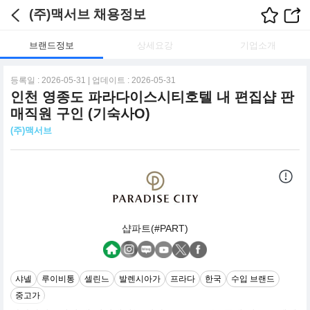
(주)맥서브 채용정보
브랜드정보
상세요강
기업소개
등록일 : 2026-05-31 | 업데이트 : 2026-05-31
인천 영종도 파라다이스시티호텔 내 편집샵 판
매직원 구인 (기숙사O)
(주)맥서브
샵파트(#PART)
샤넬
루이비통
셀린느
발렌시아가
프라다
한국
수입 브랜드
중고가