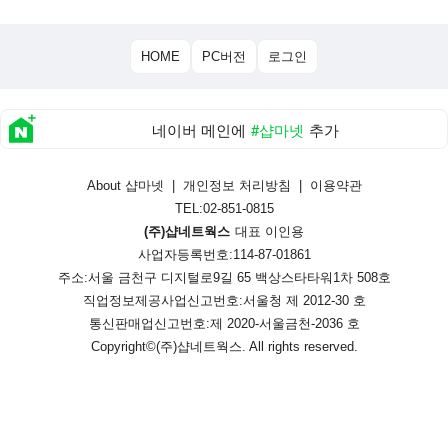
HOME
PC버전
로그인
네이버 메인에
#샵마넷
추가
About 샵마넷
|
개인정보 처리방침
|
이용약관
TEL:02-851-0815
(주)샵네트웍스
대표 이인용
사업자등록번호:114-87-01861
주소:서울 금천구 디지털로9길 65 백상스타타워1차 508호
직업정보제공사업신고번호:
서울청 제 2012-30 호
통신판매업신고번호:
제 2020-서울금천-2036 호
Copyright©
(주)샵네트웍스
. All rights reserved.