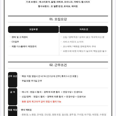
기초 브랜드 : 에스티로더, 달팡, 라메르, 크리니크, 아베다, 랩시리즈
향수브랜드 : 조 말론 런던, 르라보, 에어린
01. 모집요강
모집부문
자격조건
ㆍ 판매 및 고객관리
ㆍ
신입 / 경력무관 / 성격이 밝고 적극적이신 분
ㆍ CS업무
ㆍ
서비스 마인드 소지자
ㆍ 제품 디스플레이 매장관리
ㆍ
코스메틱 / 백화점 판매경력자 우대
ㆍ
브랜드에 대한 이해도가 높으며 책임감은 필수
02. 근무조건
근무 조건
ㆍ 해당 지점 영업시간 내 9시간 2교대 근무( 휴게 1시간 포함 )
ㆍ 주말포함 주 5일 근무
급 여
ㆍ 매니저 : 면접시 협의 ~ 경력에 따른 협의 + 연장수당 + 인센티브
ㆍ 신입/경력 : 면접시 협의 ~ 경력에 따른 협의 + 연장수당 + 인센티브
ㆍ 동종 업계 최고대우 급여 면접시 협의가능
채용 매장
ㆍ롯데 백화점
중동점, 노원점, 건대점, 안산점, 영등포점, 일산점, 광주점, 구리점, 대구점, 대전점, 수원점
-