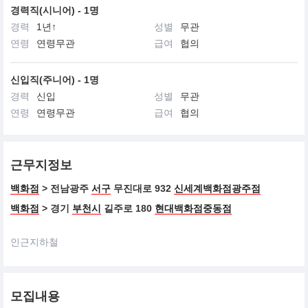
경력직(시니어) - 1명
경력
1년↑
성별
무관
연령
연령무관
급여
협의
신입직(주니어) - 1명
경력
신입
성별
무관
연령
연령무관
급여
협의
근무지정보
백화점
> 전남광주
서구
무진대로 932
신세계백화점광주점
백화점
> 경기
부천시
길주로 180
현대백화점중동점
인근지하철
모집내용