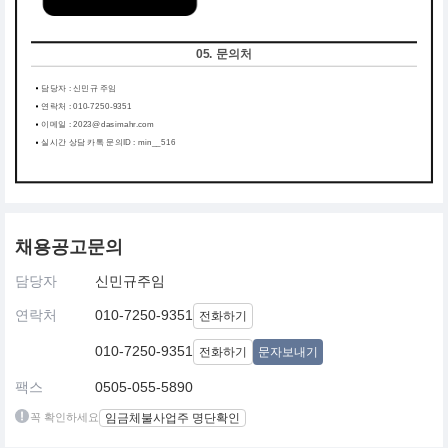
05. 문의처
담당자 : 신민규 주임
연락처 : 010-7250-9351
이메일 : 2023@dasimahr.com
실시간 상담 카톡 문의ID : min__516
채용공고문의
담당자
신민규주임
연락처
010-7250-9351
전화하기
010-7250-9351
전화하기
문자보내기
팩스
0505-055-5890
꼭 확인하세요
임금체불사업주 명단확인