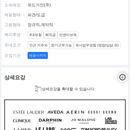
소속매장
위드가인(주)
채용형태
파견/도급
고용형태
정규직,계약직
복리후생
4대보험
퇴직금
인센티브제
우대조건
인근 거주자
장기근무가능
유사업무경험 (영업/상담 외)
모집기간
채용시까지
상세요강
상세요강을 확대할 수 있습니다.