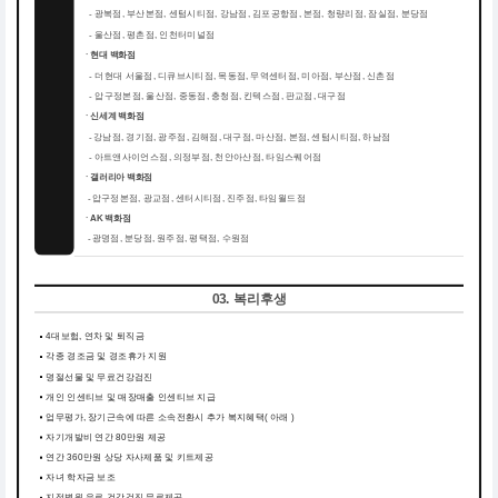
-
광복점, 부산본점, 센텀시티점, 강남점, 김포공항점, 본점, 청량리점, 잠실점, 분당점
-
울산점, 평촌점, 인천터미널점
ㆍ현대 백화점
더현대 서울점, 디큐브시티점, 목동점, 무역센터점, 미아점, 부산점, 신촌점
-
-
압구정본점, 울산점, 중동점, 충청점, 킨텍스점, 판교점, 대구점
ㆍ신세계 백화점
강남점, 경기점, 광주점, 김해점, 대구점, 마산점, 본점, 센텀시티점, 하남점
-
-
아트앤사이언스점, 의정부점, 천안아산점, 타임스퀘어점
ㆍ갤러리아 백화점
압구정본점, 광교점, 센터시티점, 진주점, 타임월드점
-
ㆍAK 백화점
광명점, 분당점, 원주점, 평택점, 수원점
-
03. 복리후생
4대보험, 연차 및 퇴직금
각종 경조금 및 경조휴가 지원
명절선물 및 무료건강검진
개인 인센티브 및 매장매출 인센티브 지급
업무평가, 장기근속에 따른 소속전환시 추가 복지혜택( 아래 )
자기개발비 연간 80만원 제공
연간 360만원 상당 자사제품 및 키트제공
자녀 학자금 보조
지정병원 유료 건강검진 무료제공