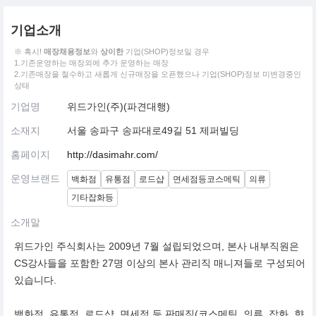
기업소개
※ 혹시!
매장채용정보
와
상이한
기업(SHOP)정보일 경우
1.기존운영하는 매장외에 추가 운영하는 매장
2.기존매장을 철수하고 새롭게 신규매장을 오픈했으나 기업(SHOP)정보 미변경중인
상태
기업명
위드가인(주)(파견대행)
소재지
서울 송파구 송파대로49길 51 제퍼빌딩
홈페이지
http://dasimahr.com/
운영브랜드
백화점
유통점
로드샵
면세점등코스메틱
의류
기타잡화등
소개말
위드가인 주식회사는 2009년 7월 설립되었으며, 본사 내부직원은
CS강사들을 포함한 27명 이상의 본사 관리직 매니져들로 구성되어
있습니다.
백화점, 유통점, 로드샵, 면세점 등 판매직(코스메틱, 의류, 잡화, 향