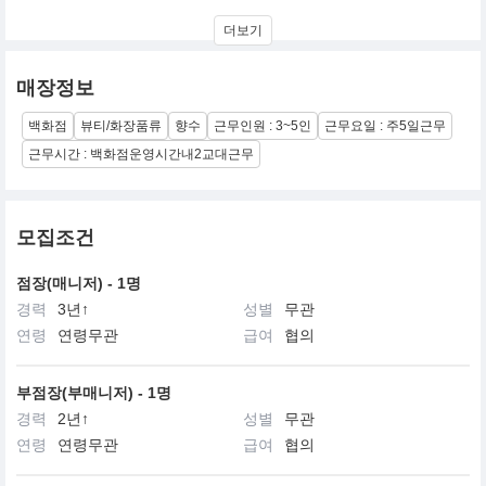
조 말론은 영국 전통을 현대적으로 계승하고 있는 브랜드입니다.
더보기
절제된 스타일, 참신한 세련미,
우아하면서도 은근한 과감함,
매장정보
유행을 타지 않는 고상함,
그러면서도 항상 위트와 기발한 매력을 갖추고 있음.
백화점
뷰티/화장품류
향수
근무인원 : 3~5인
근무요일 : 주5일근무
근무시간 : 백화점운영시간내2교대근무
모집조건
점장(매니저) - 1명
경력
3년↑
성별
무관
연령
연령무관
급여
협의
부점장(부매니저) - 1명
경력
2년↑
성별
무관
연령
연령무관
급여
협의