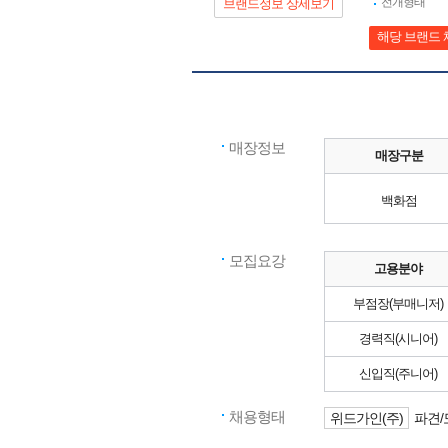
전개형태
브랜드정보 상세보기
해당 브랜드 
매장정보
매장구분
백화점
모집요강
고용분야
부점장(부매니저)
경력직(시니어)
신입직(주니어)
채용형태
위드가인(주)
파견/