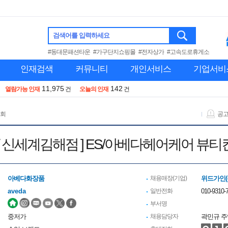
검색어를 입력하세요
#동대문패션타운
#가구단지쇼핑몰
#전자상가
#고속도로휴게소
인재검색
커뮤니티
개인서비스
기업서비
11,975
142
열람가능 인재
건
오늘의 인재
건
 회
공
데광주점/ 신세계김해점 ] ES/아베다헤어케어
아베다화장품
채용매장(기업)
위드가인(
aveda
일반전화
010-9310-7
부서명
중저가
채용담당자
곽민규 주