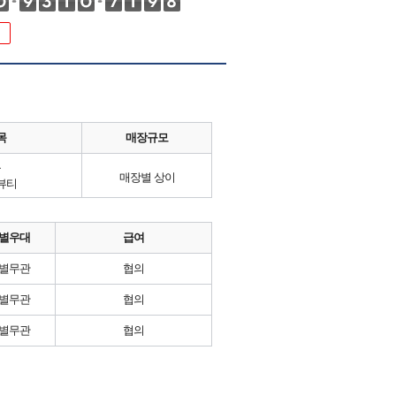
목
매장규모
류
매장별 상이
뷰티
별우대
급여
별무관
협의
별무관
협의
별무관
협의