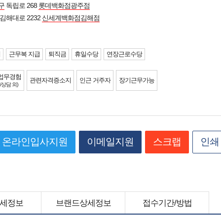
구
독립로 268
롯데백화점광주점
김해대로 2232
신세계백화점김해점
제
근무복 지급
퇴직금
휴일수당
연장근로수당
업무경험
관련자격증소지
인근 거주자
장기근무가능
/상담 외)
온라인입사지원
이메일지원
스크랩
인쇄
세정보
브랜드상세정보
접수기간/방법