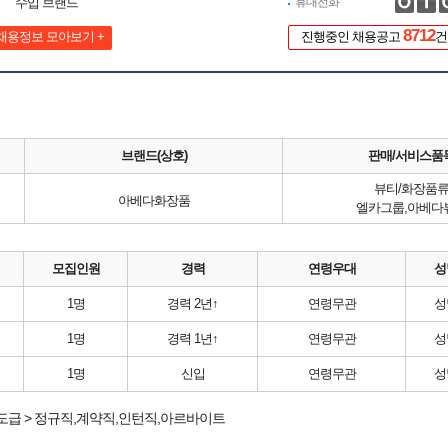
수입 브랜드
휴대전화
8712
채용정보 모아보기 +
진행중인 채용공고
건
브랜드(상호)
판매/서비스품
뷰티/화장품
아베다화장품
엘카그룹,아베다
모집인원
경력
연령우대
성
1명
경력 2년↑
연령무관
성
1명
경력 1년↑
연령무관
성
1명
신입
연령무관
성
도급 > 정규직,계약직,인턴직,아르바이트