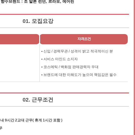
향수브랜드 : 조 말론 런던, 르라보, 에어린
01. 모집요강
자격조건
•
신입 / 경력무관 / 성격이 밝고 적극적이신 분
•
서비스 마인드 소지자
•
코스메틱 / 백화점 판매경력자 우대
•
브랜드에 대한 이해도가 높으며 책임감은 필수
02. 근무조건
내 9시간 2교대 근무( 휴게 1시간 포함 )
무