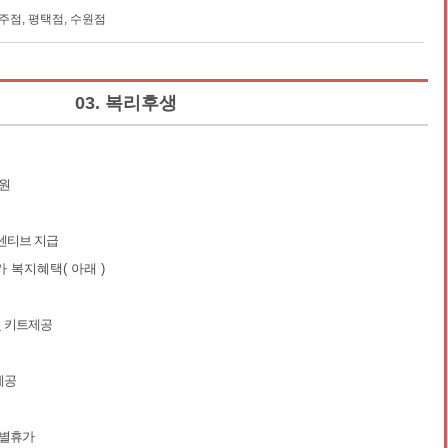
주점, 평택점, 수원점
03. 복리후생
지원
센티브 지급
 복지혜택( 아래 )
및 키트제공
제공
특별휴가