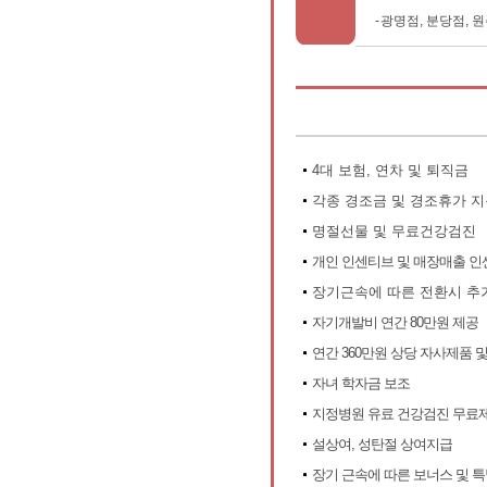
-
광명점, 분당점, 원
4대 보험, 연차 및 퇴직금
각종 경조금 및 경조휴가 
명절선물 및 무료건강검진
개인 인센티브 및 매장매출 인
장기근속에 따른 전환시 추가
자기개발비 연간 80만원 제공
연간 360만원 상당 자사제품 
자녀 학자금 보조
지정병원 유료 건강검진 무료
설상여, 성탄절 상여지급
장기 근속에 따른 보너스 및 