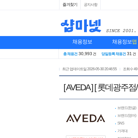
즐겨찾기
공지사항
채용정보
채용정보
맵
30,993
31
총 채용건
건
당일등록 채용건
건
최근 업데이트일
2026-05-30 20:46:55
조회수
49
[ AVEDA ] [ 롯
브랜드(한글)
브랜드(영어)
SNS
가격대