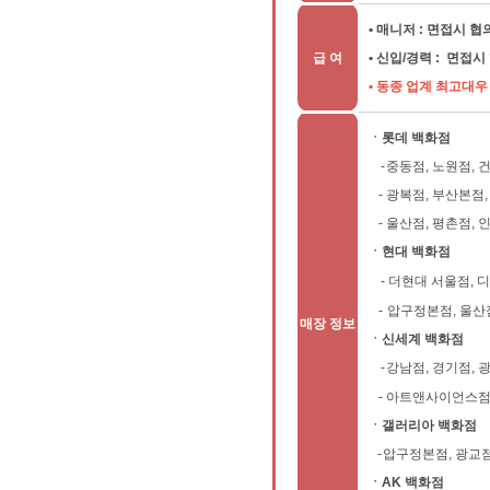
• 매니저 : 면접시 
급 여
• 신입/경력 : 면접
• 동종 업계 최고대
ㆍ롯데 백화점
-
중동점, 노원점, 
-
광복점, 부산본점,
-
울산점, 평촌점,
ㆍ현대 백화점
-
더현대 서울점, 디
-
압구정본점, 울산점
매장 정보
ㆍ신세계 백화점
-
강남점, 경기점, 
-
아트앤사이언스점,
ㆍ갤러리아 백화점
-
압구정본점, 광교점
ㆍAK 백화점