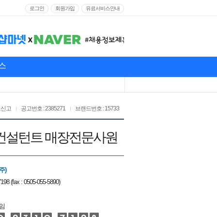
로그인
회원가입
유료서비스안내
스
고신고
공고번호 : 2385271
브랜드번호 : 15733
 뷰티컨설턴트 매장전문사원
주)
198 (fax : 0505-055-5890)
임