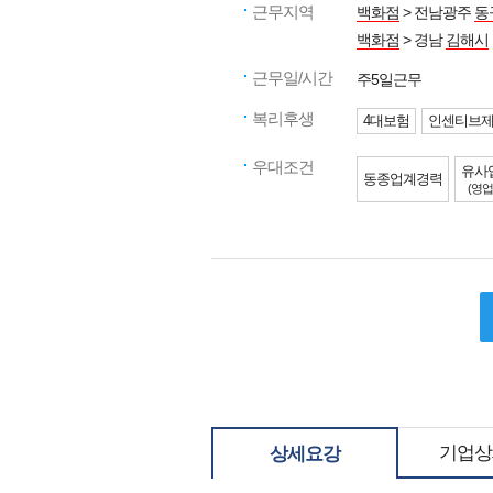
근무지역
백화점
> 전남광주
동
백화점
> 경남
김해시
근무일/시간
주5일근무
복리후생
4대보험
인센티브
우대조건
유사
동종업계경력
(영업
기업상
상세요강