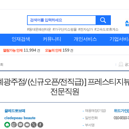
검색어를 입력하세요
#동대문패션타운
#가구단지쇼핑몰
#전자상가
#고속도로휴게소
인재검색
커뮤니티
개인서비스
기업서비
11,994
159
열람가능 인재
건
오늘의 인재
건
 회
공
세계광주점/ (신규오픈/전직급) ] 프레스티
전문직원
끌레드뽀보떼
채용매장(기업)
위드가인(
cledepeau beaute
일반전화
010-9310-7
부서명