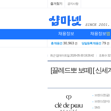
즐겨찾기
공지사항
채용정보
채용정보
맵
30,963
79
총 채용건
건
당일등록 채용건
건
최근 업데이트일
2026-05-30 19:26:42
조회수
32
[끌레드뽀 보떼] [ 신
브랜드(한글)
브랜드(영어)
SNS