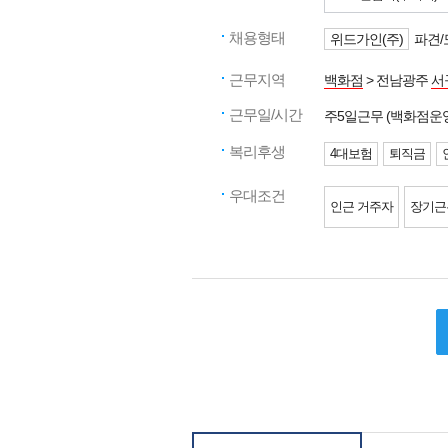
채용형태
위드가인(주)
파견/
근무지역
백화점
> 전남광주
서
근무일/시간
주5일근무 (백화점운
복리후생
4대보험
퇴직금
우대조건
인근 거주자
장기근