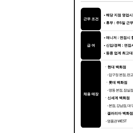
•
해당 지점 영업시간
근무 조건
•
휴무 : 주5일 근
• 매니저 : 면접시
급 여
• 신입/경력 : 면
동종 업계 최고대
•
ㆍ현대 백화점
- 압구정 본점, 판교
ㆍ롯데 백화점
- 명동 본점, 잠실점
채용 매장
ㆍ신세계 백화점
- 본점, 강남점, 대
ㆍ
갤러리아 백화점
- 명품관 WEST