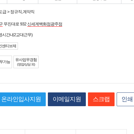
도급 > 정규직,계약직
구
무진대로 932
신세계백화점광주점
영시간내2교대근무)
인센티브제
유사업무경험
무가능
(영업/상담 외)
온라인입사지원
이메일지원
스크랩
인쇄