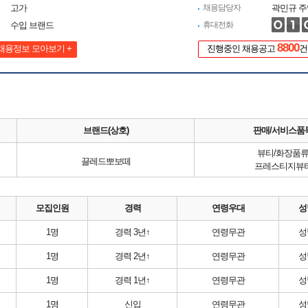
고가
채용담당자
곽민규 주
수입 브랜드
휴대전화
8800
채용정보 모아보기 +
진행중인 채용공고
건
브랜드(상호)
판매/서비스품
뷰티/화장품
끌레드뽀보떼
프레스티지뷰
모집인원
경력
연령우대
성
1명
경력 3년↑
연령무관
성
1명
경력 2년↑
연령무관
성
1명
경력 1년↑
연령무관
성
1명
신입
연령무관
성