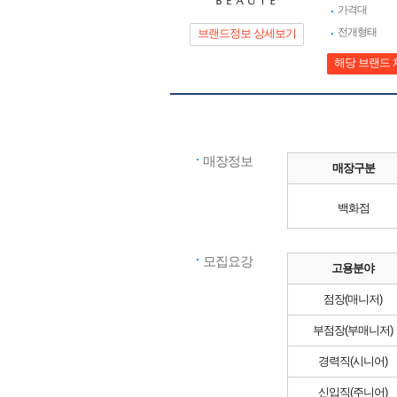
가격대
전개형태
브랜드정보 상세보기
해당 브랜드 
매장정보
매장구분
백화점
모집요강
고용분야
점장(매니저)
부점장(부매니저)
경력직(시니어)
신입직(주니어)