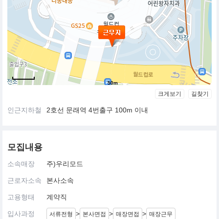
50m
크게보기
길찾기
인근지하철
2호선 문래역 4번출구 100m 이내
모집내용
소속매장
주)우리모드
근로자소속
본사소속
고용형태
계약직
입사과정
>
>
>
서류전형
본사면접
매장면접
매장근무