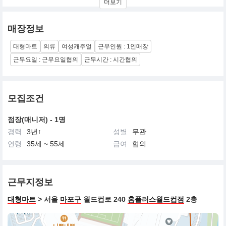
더보기
매장정보
대형마트
의류
여성캐주얼
근무인원 : 1인매장
근무요일 : 근무요일협의
근무시간 : 시간협의
모집조건
점장(매니저) - 1명
경력
3년↑
성별
무관
연령
35세 ~ 55세
급여
협의
근무지정보
대형마트
> 서울
마포구
월드컵로 240
홈플러스월드컵점
2층