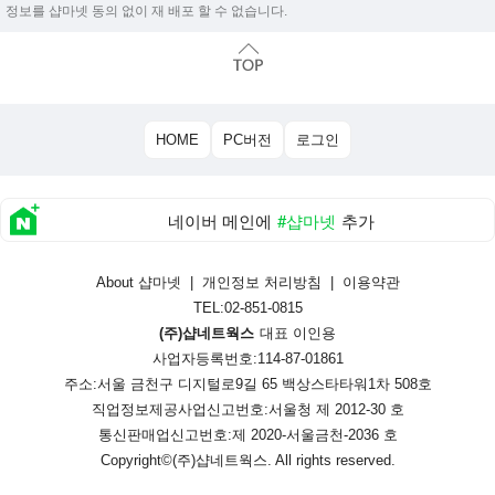
정보를 샵마넷 동의 없이 재 배포 할 수 없습니다.
HOME
PC버전
로그인
네이버 메인에
#샵마넷
추가
About 샵마넷
|
개인정보 처리방침
|
이용약관
TEL:02-851-0815
(주)샵네트웍스
대표 이인용
사업자등록번호:114-87-01861
주소:서울 금천구 디지털로9길 65 백상스타타워1차 508호
직업정보제공사업신고번호:
서울청 제 2012-30 호
통신판매업신고번호:
제 2020-서울금천-2036 호
Copyright©
(주)샵네트웍스
. All rights reserved.