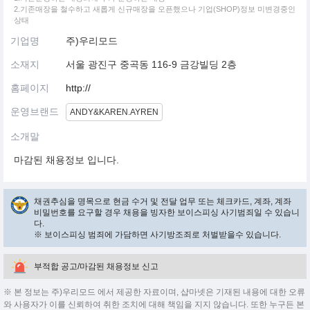
2.기존매장을 철수하고 새롭게 신규매장을 오픈했으나 기업(SHOP)정보 미변경중인
상태
기업명
주)우리모드
소재지
서울 광진구 중곡동 116-9 금강빌딩 2층
홈페이지
http://
운영브랜드
ANDY&KAREN.AYREN
소개말
마감된 채용정보 입니다.
채권추심을 명목으로 현금 수거 및 전달 업무 또는 체크카드, 계좌, 계좌
비밀번호를 요구할 경우 채용을 빙자한 보이스피싱 사기범죄일 수 있습니
다.
※ 보이스피싱 범죄에 가담하면 사기방조죄로 처벌받을수 있습니다.
부적합 공고/마감된 채용정보 신고
※ 본 정보는 주)우리모드 에서 제공한 자료이며, 샵마넷은 기재된 내용에 대한 오류
와 사용자가 이를 신뢰하여 취한 조치에 대해 책임을 지지 않습니다. 또한 누구든 본