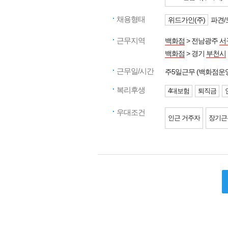
채용형태
위드가인(주)
파견/
근무지역
백화점
> 전남광주
서
백화점
> 경기
부천시
근무일/시간
주5일근무 (백화점운
복리후생
4대보험
퇴직금
우대조건
인근 거주자
장기근