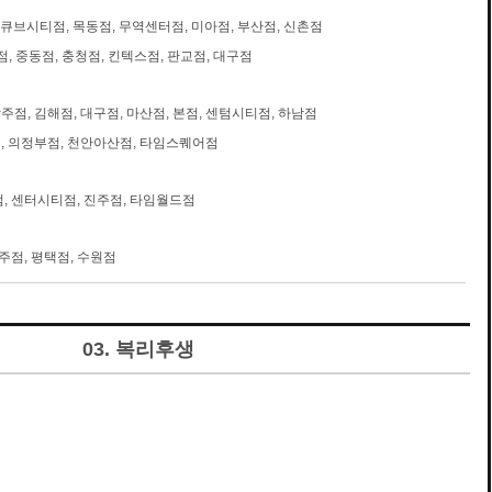
큐브시티점, 목동점, 무역센터점, 미아점, 부산점, 신촌점
, 중동점, 충청점, 킨텍스점, 판교점, 대구점
광주점, 김해점, 대구점, 마산점, 본점, 센텀시티점, 하남점
 의정부점, 천안아산점, 타임스퀘어점
, 센터시티점, 진주점, 타임월드점
주점, 평택점, 수원점
03. 복리후생