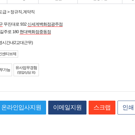
도급 > 정규직,계약직
구
무진대로 932
신세계백화점광주점
길주로 180
현대백화점중동점
영시간내2교대근무)
인센티브제
유사업무경험
무가능
(영업/상담 외)
온라인입사지원
이메일지원
스크랩
인쇄