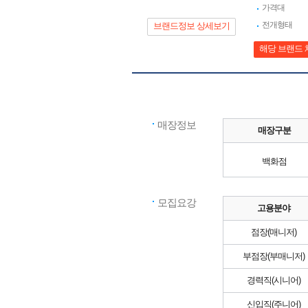
가격대
전개형태
브랜드정보 상세보기
해당 브랜드 
매장정보
매장구분
백화점
모집요강
고용분야
점장(매니저)
부점장(부매니저)
경력직(시니어)
신입직(주니어)