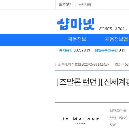
즐겨찾기
공지사항
채용정보
채용정보
맵
30,979
9
총 채용건
건
당일등록 채용건
건
최근 업데이트일
2026-05-29 14:14:37
조회수
53
[ 조말론 런던 ] [ 
브랜드(한글)
브랜드(영어)
SNS