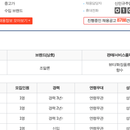
중고가
채용담당자
신민규주
수입 브랜드
휴대전화
8788
채용정보 모아보기 +
진행중인 채용공고
건
브랜드(상호)
판매/서비스품
뷰티/화장품
조말론
향수
모집인원
경력
연령우대
성
1명
경력 3년↑
연령무관
성
1명
경력 2년↑
연령무관
성
1명
경력 1년↑
연령무관
성
1명
신입
연령무관
성