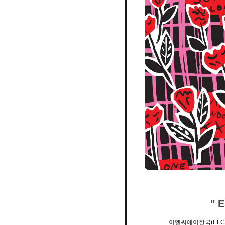
" 
이엘씨에이한국(ELCA