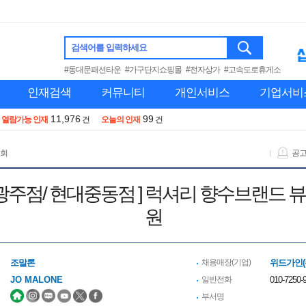
검색어를 입력하세요
#동대문패션타운
#가구단지쇼핑몰
#전자상가
#고속도로휴게소
인재검색
커뮤니티
개인서비스
기업서비
11,976
99
열람가능 인재
건
오늘의 인재
건
 회
공
신세계광주점/ 현대중동점 ] 럭셔리 향수브랜
원
조말론
채용매장(기업)
위드가인(
JO MALONE
일반전화
010-7250-9
부서명