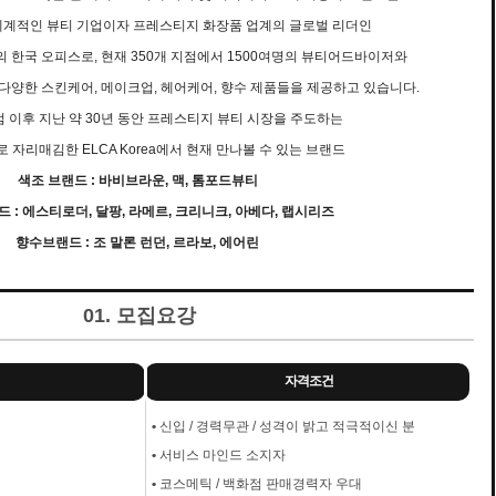
세계적인 뷰티 기업이자 프레스티지 화장품 업계의 글로벌 리더인
 한국 오피스로, 현재 350개 지점에서 1500여명의 뷰티어드바이저와
다양한 스킨케어, 메이크업, 헤어케어, 향수 제품들을 제공하고 있습니다.
출범 이후 지난 약 30년 동안 프레스티지 뷰티 시장을 주도하는
 자리매김한 ELCA Korea에서 현재 만나볼 수 있는 브랜드
색조 브랜드 : 바비브라운, 맥, 톰포드뷰티
 : 에스티로더, 달팡, 라메르, 크리니크, 아베다, 랩시리즈
향수브랜드 : 조 말론 런던, 르라보, 에어린
01. 모집요강
자격조건
•
신입 / 경력무관 / 성격이 밝고 적극적이신 분
•
서비스 마인드 소지자
•
코스메틱 / 백화점 판매경력자 우대