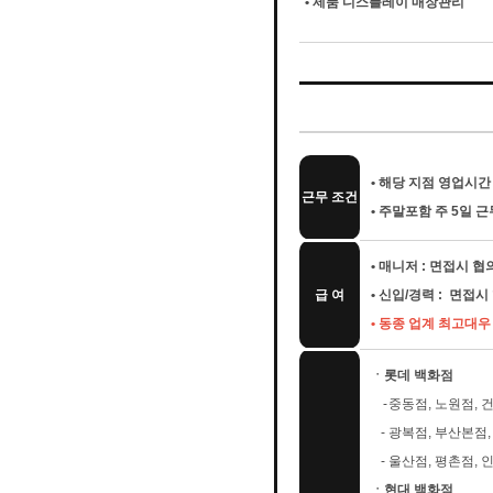
• 제품 디스플레이 매장관리
• 해당 지점 영업시간 
근무 조건
• 주말포함 주 5일 근
• 매니저 : 면접시 
급 여
• 신입/경력 : 면접
• 동종 업계 최고대
ㆍ롯데 백화점
-
중동점, 노원점, 
-
광복점, 부산본점,
-
울산점, 평촌점,
ㆍ현대 백화점