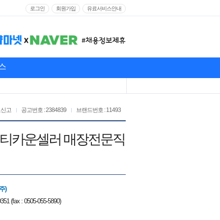
로그인
회원가입
유료서비스안내
스
고신고
공고번호 : 2384839
브랜드번호 : 11493
드 뷰티카운셀러 매장전문직
주)
351 (fax : 0505-055-5890)