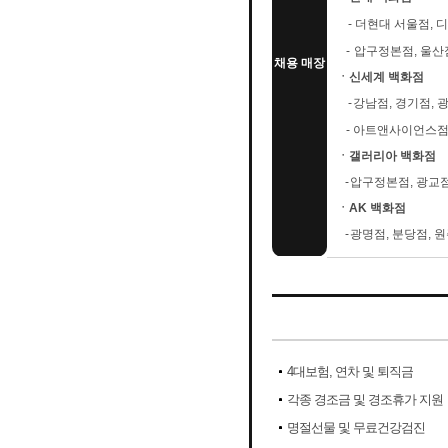
-
더현대 서울점, 디
-
압구정본점, 울산점
채용 매장
ㆍ신세계 백화점
-
강남점, 경기점, 
-
아트앤사이언스점,
ㆍ갤러리아 백화점
-
압구정본점, 광교점
ㆍAK 백화점
-
광명점, 분당점, 원
4대보험, 연차 및 퇴직금
각종 경조금 및 경조휴가 지원
명절선물 및 무료건강검진