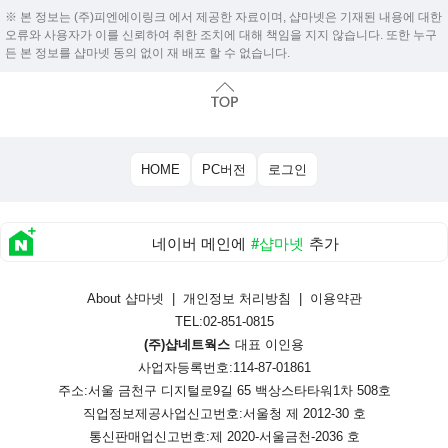
※ 본 정보는 (주)피엔에이링크 에서 제공한 자료이며, 샵마넷은 기재된 내용에 대한
오류와 사용자가 이를 신뢰하여 취한 조치에 대해 책임을 지지 않습니다. 또한 누구
든 본 정보를 샵마넷 동의 없이 재 배포 할 수 없습니다.
HOME
PC버전
로그인
네이버 메인에
#샵마넷
추가
About 샵마넷
|
개인정보 처리방침
|
이용약관
TEL:02-851-0815
(주)샵네트웍스
대표 이인용
사업자등록번호:114-87-01861
주소:서울 금천구 디지털로9길 65 백상스타타워1차 508호
직업정보제공사업신고번호:
서울청 제 2012-30 호
통신판매업신고번호:
제 2020-서울금천-2036 호