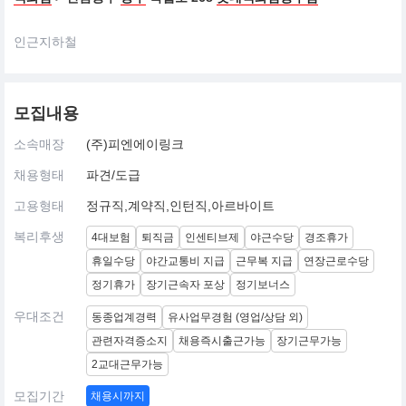
인근지하철
모집내용
소속매장
(주)피엔에이링크
채용형태
파견/도급
고용형태
정규직,계약직,인턴직,아르바이트
복리후생
4대보험
퇴직금
인센티브제
야근수당
경조휴가
휴일수당
야간교통비 지급
근무복 지급
연장근로수당
정기휴가
장기근속자 포상
정기보너스
우대조건
동종업계경력
유사업무경험 (영업/상담 외)
관련자격증소지
채용즉시출근가능
장기근무가능
2교대근무가능
모집기간
채용시까지