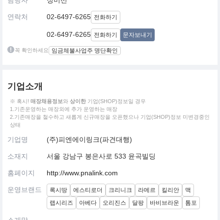
담당자
정미선
연락처
02-6497-6265
전화하기
02-6497-6265
전화하기
문자보내기
꼭 확인하세요
임금체불사업주 명단확인
기업소개
※ 혹시!
매장채용정보
와
상이한
기업(SHOP)정보일 경우
1.기존운영하는 매장외에 추가 운영하는 매장
2.기존매장을 철수하고 새롭게 신규매장을 오픈했으나 기업(SHOP)정보 미변경중인
상태
기업명
(주)피엔에이링크(파견대행)
소재지
서울 강남구 봉은사로 533 윤곡빌딩
홈페이지
http://www.pnalink.com
운영브랜드
록시땅
에스티로더
크리니크
라메르
킬리안
맥
랩시리즈
아베다
오리진스
달팡
바비브라운
톰포