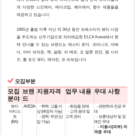
게 다양한 스킨케어, 메이크업, 헤어케어, 향수 제품들을
제공하고 있습니다.
1991년 출범 이후 지난 약 30년 동안 프레스티지 뷰티 시장
을 주도하는 선두기업으로 자리매김한 ELCA Korea에서 현
재 만나볼 수 있는 브랜드는 에스티 로더, 크리니크, 아베
다, 바비 브라운, 맥, 달팡, 라 메르, 조 말론 런던, 랩 시리
즈, 톰 포드 뷰티, 에어린, 르 라보입니다.
모집부분
모집
브랜
지원자격
업무 내용
우대 사항
분야
드
뷰티
AVEDA
- 학력: 고졸 이
- 화장품 판매
- 관련학과 전공 우
아티스
상 (예정자 가능)
- 고객 응대 및
대
트
- 경력: 무관 (신
고객 관리
- 보훈대상자 및 장
(BA)
입 가능)
애인 우대
- 미용사(피부) 자
격증 우대