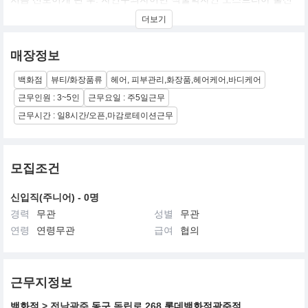
호스트 레켈바커의 창업정신을 바탕으로 우리가 살고 있는 이 세계
더보기
를 보호한다라는 아베다의 미션을 실천하기 위해, 아베다가 생산하
는 제품들로부터 사회에 환원하는 여러 봉사 활동들까지 다양한 방
법을 통해 사업을 펼쳐 나가고 있으며, 미의 영역에서 뿐만이 아닌
매장정보
모든 면에서 환경에 대한 책임을 다하는 기업의 본보기를 세우기 위
해 노력하고 있습니다.
백화점
뷰티/화장품류
헤어, 피부관리,화장품,헤어케어,바디케어
근무인원 : 3~5인
근무요일 : 주5일근무
근무시간 : 일8시간/오픈,마감로테이션근무
모집조건
신입직(주니어) - 0명
경력
무관
성별
무관
연령
연령무관
급여
협의
근무지정보
백화점
> 전남광주
동구
독립로 268
롯데백화점광주점