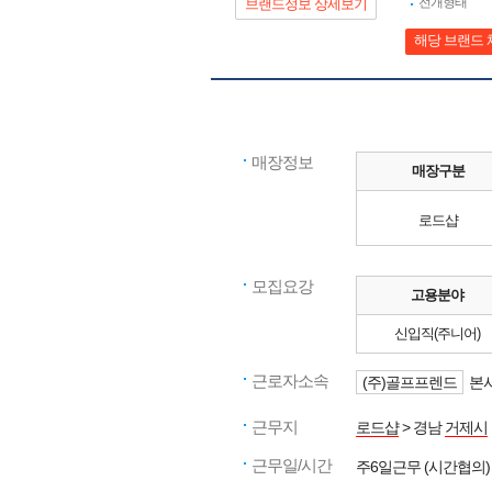
전개형태
브랜드정보 상세보기
해당 브랜드 
매장정보
매장구분
로드샵
모집요강
고용분야
신입직(주니어)
근로자소속
(주)골프프렌드
본사
근무지
로드샵
> 경남
거제시
근무일/시간
주6일근무 (시간협의)