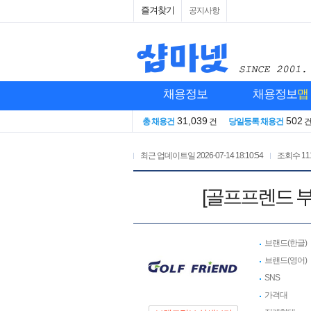
즐겨찾기
공지사항
채용정보
채용정보
맵
31,039
502
총 채용건
건
당일등록 채용건
최근 업데이트일
2026-07-14 18:10:54
조회수
11
[골프프렌드 부
브랜드(한글)
브랜드(영어)
SNS
가격대