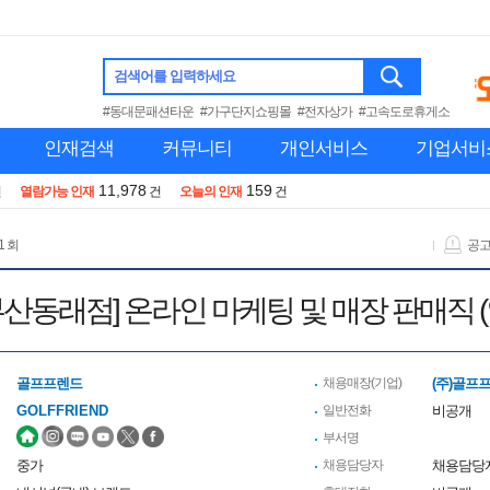
검색어를 입력하세요
#동대문패션타운
#가구단지쇼핑몰
#전자상가
#고속도로휴게소
인재검색
커뮤니티
개인서비스
기업서비
11,978
159
건
열람가능 인재
건
오늘의 인재
건
1 회
공
산동래점] 온라인 마케팅 및 매장 판매직 
골프프렌드
채용매장(기업)
(주)골프
GOLFFRIEND
일반전화
비공개
부서명
중가
채용담당자
채용담당