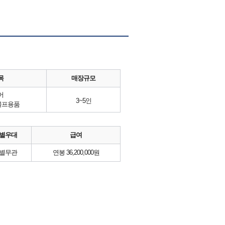
목
매장규모
어
3~5인
골프용품
별우대
급여
별무관
연봉 36,200,000원