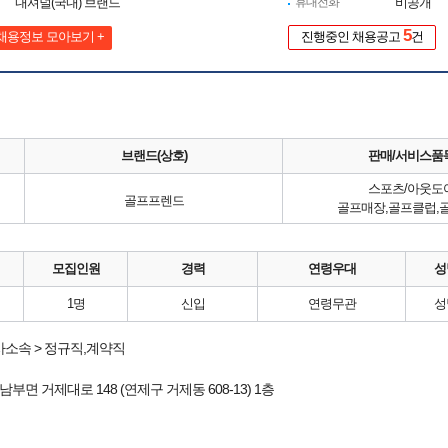
내셔널(국내) 브랜드
휴대전화
비공개
5
채용정보 모아보기 +
진행중인 채용공고
건
브랜드(상호)
판매/서비스품
스포츠/아웃도
골프프렌드
골프매장,골프클럽,
모집인원
경력
연령우대
성
1명
신입
연령무관
성
소속 > 정규직,계약직
남부면 거제대로 148 (연제구 거제동 608-13) 1층