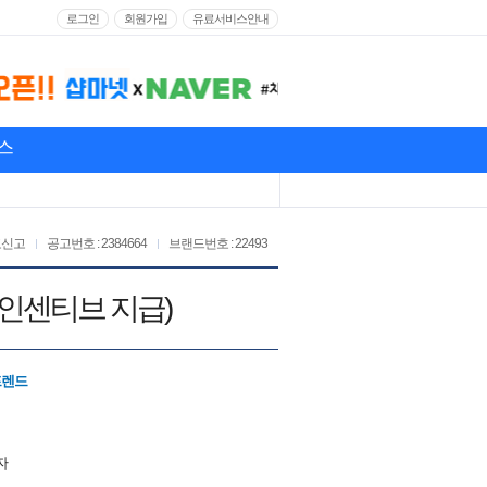
로그인
회원가입
유료서비스안내
스
고신고
공고번호 : 2384664
브랜드번호 : 22493
(인센티브 지급)
프렌드
자