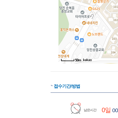
50m
접수기간/방법
0일
00
남은시간