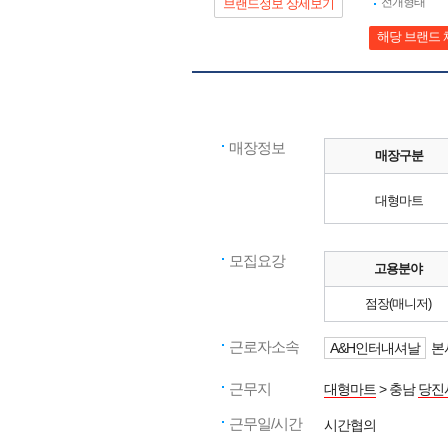
전개형태
브랜드정보 상세보기
해당 브랜드 
매장정보
매장구분
대형마트
모집요강
고용분야
점장(매니저)
근로자소속
A&H인터내셔날
본
근무지
대형마트
> 충남
당진
근무일/시간
시간협의