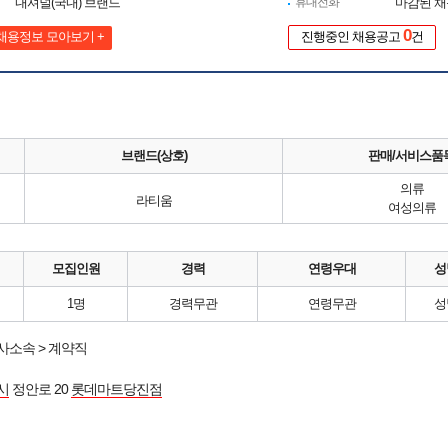
내셔널(국내) 브랜드
휴대전화
마감된 
0
채용정보 모아보기 +
진행중인 채용공고
건
브랜드(상호)
판매/서비스품
의류
라티움
여성의류
모집인원
경력
연령우대
성
1명
경력무관
연령무관
성
사소속 > 계약직
시
정안로 20
롯데마트당진점