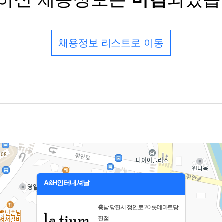
채용정보 리스트로 이동
A&H인터내셔날
충남 당진시 정안로 20 롯데마트당
진점