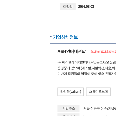
마감일
2026.08.03
기업상세정보
A&H인터내셔날
혹시! 매장채용정보와
(주)에이엔에이치인터내셔날은 2002년설
운영중에 있으며 (데스틸,디컬렉션,티움,
기반에 직원들의 열정이 모여 향후 유통기
라티움(LaTium)
스튜디오노메
기업주소
서울 성동구 성수2가3동 277