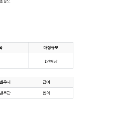
채용정보
목
매장규모
1인매장
별우대
급여
별무관
협의