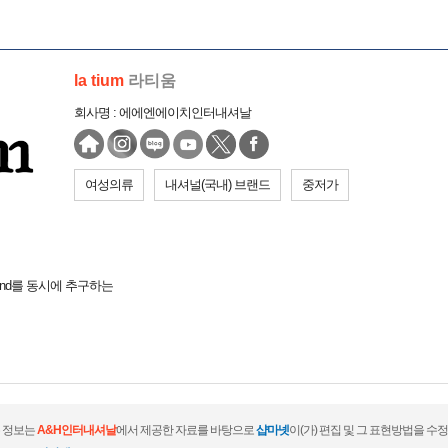
la tium
라티움
회사명 : 에에엔에이치인터내셔날
여성의류
내셔널(국내) 브랜드
중저가
rend를 동시에 추구하는
 정보는
A&H인터내셔날
에서 제공한 자료를 바탕으로
샵마넷
이(가) 편집 및 그 표현방법을 수