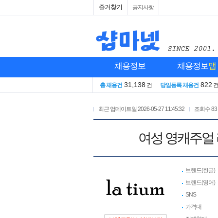
즐겨찾기
공지사항
채용정보
채용정보
맵
31,138
822
총 채용건
건
당일등록 채용건
최근 업데이트일
2026-05-27 11:45:32
조회수
83
여성 영캐주얼 
브랜드(한글)
브랜드(영어)
SNS
가격대