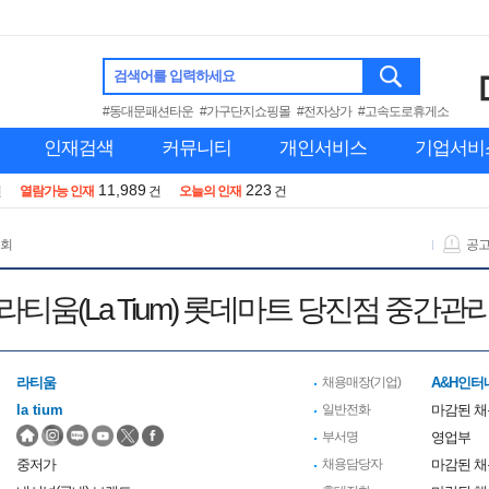
검색어를 입력하세요
#동대문패션타운
#가구단지쇼핑몰
#전자상가
#고속도로휴게소
인재검색
커뮤니티
개인서비스
기업서비
11,989
223
건
열람가능 인재
건
오늘의 인재
건
 회
공
라티움(La Tium) 롯데마트 당진점 중간관
라티움
채용매장(기업)
A&H인터
la tium
일반전화
마감된 
부서명
영업부
중저가
채용담당자
마감된 