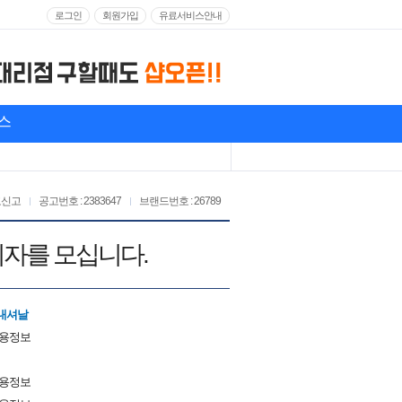
로그인
회원가입
유료서비스안내
스
고신고
공고번호 : 2383647
브랜드번호 : 26789
리자를 모십니다.
내셔날
채용정보
채용정보