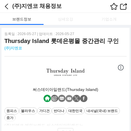
(주)지엔코 채용정보
브랜드정보
상세요강
기업소개
등록일 : 2026-05-27 | 업데이트 : 2026-05-27
Thursday Island 롯데은평몰 중간관리 구인
(주)지엔코
써스데이아일랜드(Thursday Island)
원피스
블라우스
가디건
반다나
대한민국
내셔널(국내) 브랜드
중가
(주)지엔코 메인브랜드 써스데이아일랜드는
내추럴하고 자유로운 감성의 Vintage한 Mood를 기본으로 한 Urban