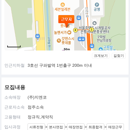
50m
크게보기
길찾기
인근지하철
3호선 구파발역 1번출구 200m 이내
모집내용
소속매장
(주)지엔코
근로자소속
점주소속
고용형태
정규직,계약직
입사과정
>
>
>
>
서류전형
본사면접
매장면접
최종합격
매장근무