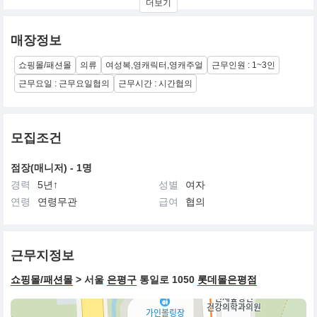
더보기
Vintage Casual 입니다
매장정보
쇼핑몰/패션몰
의류
여성복,영캐릭터,영캐주얼
근무인원 : 1~3인
근무요일 : 근무요일협의
근무시간 : 시간협의
모집조건
점장(매니저) - 1명
경력
5년↑
성별
여자
연령
연령무관
급여
협의
근무지정보
쇼핑몰/패션몰
> 서울
은평구
통일로 1050
롯데몰은평점