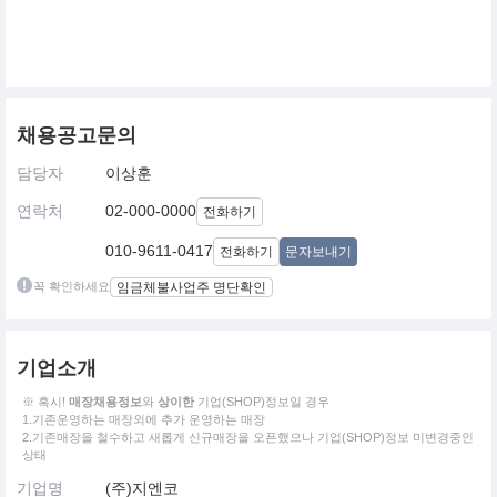
채용공고문의
담당자
이상훈
연락처
02-000-0000
전화하기
010-9611-0417
전화하기
문자보내기
꼭 확인하세요
임금체불사업주 명단확인
기업소개
※ 혹시!
매장채용정보
와
상이한
기업(SHOP)정보일 경우
1.기존운영하는 매장외에 추가 운영하는 매장
2.기존매장을 철수하고 새롭게 신규매장을 오픈했으나 기업(SHOP)정보 미변경중인
상태
기업명
(주)지엔코