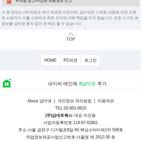
부적합 공고/마감된 채용정보 신고
※ 본 정보는 (주)지엔코 에서 제공한 자료이며, 샵마넷은 기재된 내용에 대한 오류
와 사용자가 이를 신뢰하여 취한 조치에 대해 책임을 지지 않습니다. 또한 누구든 본
정보를 샵마넷 동의 없이 재 배포 할 수 없습니다.
HOME
PC버전
로그인
네이버 메인에
#샵마넷
추가
About 샵마넷
|
개인정보 처리방침
|
이용약관
TEL:02-851-0815
(주)샵네트웍스
대표 이인용
사업자등록번호:114-87-01861
주소:서울 금천구 디지털로9길 65 백상스타타워1차 508호
직업정보제공사업신고번호:
서울청 제 2012-30 호