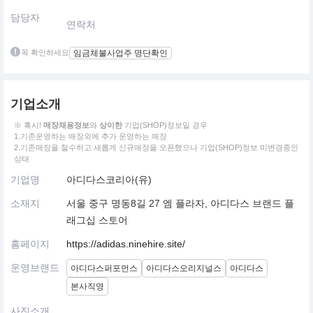
담당자
연락처
꼭 확인하세요
임금체불사업주 명단확인
기업소개
※ 혹시!
매장채용정보
와
상이한
기업(SHOP)정보일 경우
1.기존운영하는 매장외에 추가 운영하는 매장
2.기존매장을 철수하고 새롭게 신규매장을 오픈했으나 기업(SHOP)정보 미변경중인
상태
기업명
아디다스코리아(유)
소재지
서울 중구 명동8길 27 엠 플라자, 아디다스 브랜드 플
래그십 스토어
홈페이지
https://adidas.ninehire.site/
운영브랜드
아디다스퍼포먼스
아디다스오리지널스
아디다스
본사직영
사진소개