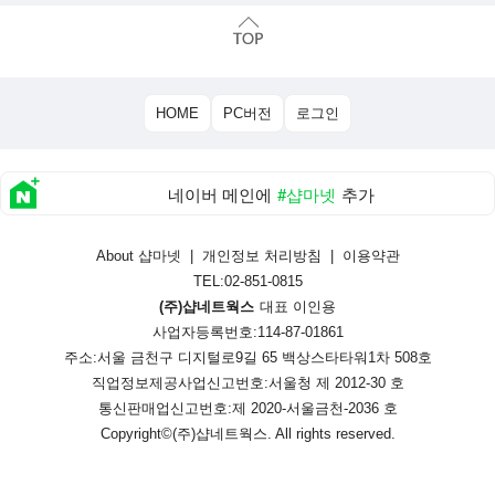
HOME
PC버전
로그인
네이버 메인에
#샵마넷
추가
About 샵마넷
|
개인정보 처리방침
|
이용약관
TEL:02-851-0815
(주)샵네트웍스
대표 이인용
사업자등록번호:114-87-01861
주소:서울 금천구 디지털로9길 65 백상스타타워1차 508호
직업정보제공사업신고번호:
서울청 제 2012-30 호
통신판매업신고번호:
제 2020-서울금천-2036 호
Copyright©
(주)샵네트웍스
. All rights reserved.