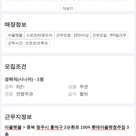
및 아웃도어의 제품에 주력하고 있습니다.
더보기
또한 아디다스 그룹은 아디다스를 비롯한 리복, 에쉬월쓰등의 스포
츠 브랜드를 통합하는 글로벌 스포츠 그룹입니다
매장정보
아울렛몰
스포츠/아웃도어
근무인원 : 10인이상
근무요일 : 주5일근무
근무시간 : 오전조/오후조
모집조건
경력직(시니어) - 1명
경력
3년↑
성별
무관
연령
연령무관
급여
협의
근무지정보
아울렛몰
> 충북
청주시 흥덕구
2순환로 1004
롯데아울렛청주점
3
층