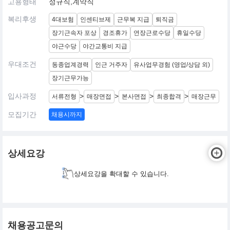
고용형태
정규직,계약직
복리후생
4대보험
인센티브제
근무복 지급
퇴직금
장기근속자 포상
경조휴가
연장근로수당
휴일수당
야근수당
야간교통비 지급
우대조건
동종업계경력
인근 거주자
유사업무경험 (영업/상담 외)
장기근무가능
입사과정
>
>
>
>
서류전형
매장면접
본사면접
최종합격
매장근무
모집기간
채용시까지
상세요강
상세요강을 확대할 수 있습니다.
채용공고문의