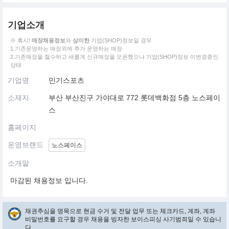
기업소개
※ 혹시!
매장채용정보
와
상이한
기업(SHOP)정보일 경우
1.기존운영하는 매장외에 추가 운영하는 매장
2.기존매장을 철수하고 새롭게 신규매장을 오픈했으나 기업(SHOP)정보 미변경중인
상태
기업명
민기스포츠
소재지
부산 부산진구 가야대로 772 롯데백화점 5층 노스페이
스
홈페이지
운영브랜드
노스페이스
소개말
마감된 채용정보 입니다.
채권추심을 명목으로 현금 수거 및 전달 업무 또는 체크카드, 계좌, 계좌
비밀번호를 요구할 경우 채용을 빙자한 보이스피싱 사기범죄일 수 있습니
다.