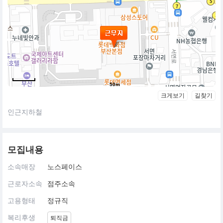
50m
크게보기
길찾기
인근지하철
모집내용
소속매장
노스페이스
근로자소속
점주소속
고용형태
정규직
복리후생
퇴직금