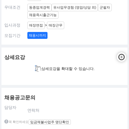
우대조건
동종업계경력
유사업무경험 (영업/상담 외)
군필자
채용즉시출근가능
입사과정
>
매장면접
매장근무
모집기간
채용시까지
상세요강
상세요강을 확대할 수 있습니다.
채용공고문의
담당자
연락처
꼭 확인하세요
임금체불사업주 명단확인