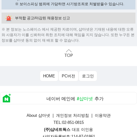
※ 보이스피싱 범죄에 가담하면 사기방조죄로 처벌받을수 있습니다.
부적합 공고/마감된 채용정보 신고
※ 본 정보는 노스페이스 에서 제공한 자료이며, 샵마넷은 기재된 내용에 대한 오류
와 사용자가 이를 신뢰하여 취한 조치에 대해 책임을 지지 않습니다. 또한 누구든 본
정보를 샵마넷 동의 없이 재 배포 할 수 없습니다.
HOME
PC버전
로그인
네이버 메인에
#샵마넷
추가
About 샵마넷
|
개인정보 처리방침
|
이용약관
TEL:02-851-0815
(주)샵네트웍스
대표 이인용
사업자등록번호:114-87-01861