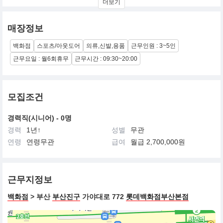
더보기
1997년 (주)영원아웃도어(대표 성기학)가 대한민국에 노스페이스
브랜드를 들여왔다.
2013년 국내 런칭 16주년을 맞이하였으며, (주)영원아웃도어가 현
매장정보
재까지 국내 브랜드 전개권을 보유하고 있다
백화점
스포츠/아웃도어
의류,신발,용품
근무인원 : 3~5인
근무요일 : 월6회휴무
근무시간 : 09:30~20:00
모집조건
경력직(시니어) - 0명
경력
1년↑
성별
무관
연령
연령무관
급여
월급 2,700,000원
근무지정보
백화점
> 부산
부산진구
가야대로 772
롯데백화점부산본점