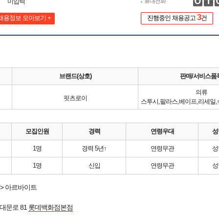
미입력
휴대전화
3
채용정보 모아보기 +
진행중인 채용공고
건
브랜드(상호)
판매/서비스품
의류
핏츠로이
모집인원
경력
연령우대
성
1명
경력 5년↑
연령무관
성
1명
신입
연령무관
성
> 아르바이트
대문로 81
롯데백화점본점