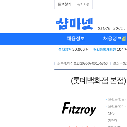
즐겨찾기
공지사항
채용정보
채용정보
맵
30,966
104
총 채용건
건
당일등록 채용건
최근 업데이트일
2026-07-06 15:53:56
조회수
32
(롯데백화점 본점)
브랜드(한글)
브랜드(영어)
SNS
가격대