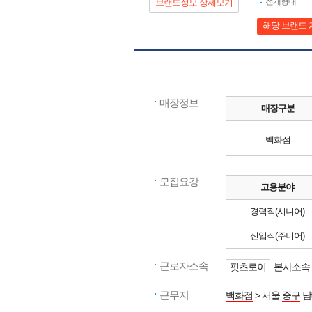
전개형태
브랜드정보 상세보기
해당 브랜드 
매장정보
매장구분
백화점
모집요강
고용분야
경력직(시니어)
신입직(주니어)
근로자소속
핏츠로이
본사소속 
근무지
백화점
> 서울
중구
남