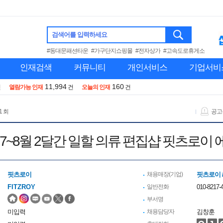
검색어를 입력하세요
#동대문패션타운
#가구단지쇼핑몰
#전자상가
#고속도로휴게소
인재검색
커뮤니티
개인서비스
기업서비
11,994
160
건
열람가능 인재
건
오늘의 인재
건
1 회
공고
 7~8월 2달간 일할 의류 편집샵 핏츠로이 
핏츠로이
채용매장(기업)
핏츠로이 
FITZROY
일반전화
010-8217-
부서명
미입력
채용담당자
김창훈