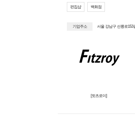
편집샵
백화점
기업주소
서울 강남구 선릉로153길
[핏츠로이]