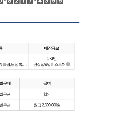
목
매장규모
1~3인
!
스투시,팔라스,베이프,리세일,슈프림,남성복,캐쥬얼,스트릿,편집샵
편집샵&멀티스토어
별우대
급여
별무관
협의
별무관
월급 2,600,000원