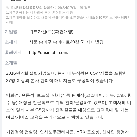
※ 혹시!
매장채용정보
와
상이한
기업(SHOP)정보일 경우
1.기존운영하는 매장외에 추가 운영하는 매장
2.기존매장을 철수하고 새롭게 신규매장을 오픈했으나 기업(SHOP)정보 미변경중인
상태
기업명
위드가인(주)(파견대행)
소재지
서울 송파구 송파대로49길 51 제퍼빌딩
홈페이지
http://dasimahr.com/
소개말
2016년 4월 설립되었으며, 본사 내부직원은 CS강사들을 포함한
27명 이상의 본사 관리직 매니져들로 구성되어 있습니다.
백화점, 유통점, 로드샵, 면세점 등 판매직(코스메틱, 의류, 잡화, 향
수 등) 매장을 전문적으로 위탁 관리/운영하고 있으며, 고객사의 니
즈에 맞게 내부 CS강사가 전직원들을 대상으로 고객응대 및 기본
예절/서비스 교육을 주기적으로 시행하고 있습니다.
기업경영 컨설팅, 인사노무관리자문, HR아웃소싱, 신사업 경영자