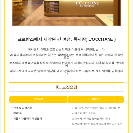
"프로방스에서 시작된 긴 여정, 록시땅( L'OCCITANE )"
록시땅의 여정은 프로방스의 작은 마켓에서 시작되었습니다.
23살의 올리비에 보쏭이라는 청년은 알람빅과작은 트럭 식물에 대한 깊은 이해와 지식만
으로
로즈마리 에센셜오일을 증류해 지역에서 판매하기 시작하였습니다. 내추럴 뷰티를 전세계
에
알리고자그가 자라온 땅에서 영감을 얻어 오일에서 비누, 크림으로 제조 범위를 넓혔습니
다.
01. 모집요강
모집부문
자격조건
ㆍ 판매 및 고객관리
ㆍ
신입 / 경력 무관 / 성격이 밝고 적극적이신 분
ㆍ CS업무
ㆍ
서비스 마인드 소지자
ㆍ 제품 디스플레이 매장관리
ㆍ
코스메틱 / 백화점 판매경력자 우대
ㆍ
브랜드에 대한 이해도가 높으며 책임감은 필수