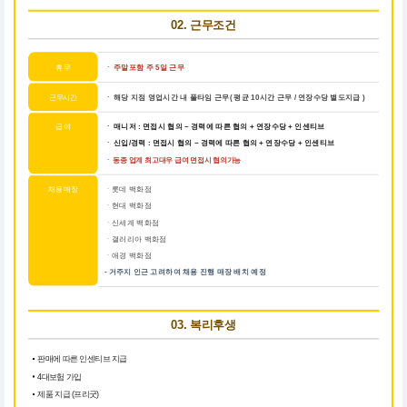
02. 근무조건
휴 무
ㆍ
주말포함 주 5일 근무
근무시간
ㆍ 해당 지점 영업시간 내 풀타임 근무( 평균 10시간 근무 / 연장수당 별도지급 )
급 여
ㆍ 매니저 : 면접시 협의 ~ 경력에 따른 협의 + 연장수당 + 인센티브
ㆍ 신입/경력 : 면접시 협의 ~ 경력에 따른 협의 + 연장수당 + 인센티브
ㆍ 동종 업계 최고대우 급여 면접시 협의가능
채용 매장
ㆍ롯데 백화점
ㆍ현대 백화점
ㆍ신세계 백화점
ㆍ갤러리아 백화점
ㆍ애경 백화점
- 거주지 인근 고려하여 채용 진행 매장 배치 예정
03. 복리후생
판매에 따른 인센티브 지급
4대보험 가입
제품 지급 (프리굿)