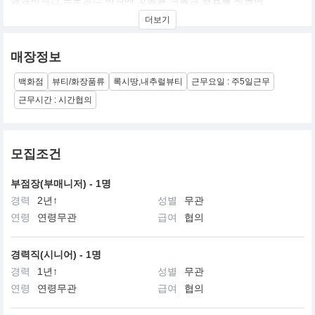
피부에 건강한 아름다움을 선사하는 웰빙 브랜드 입니다.
더보기
매장정보
백화점
뷰티/화장품류
록시땅,내추럴뷰티
근무요일 : 주5일근무
근무시간 : 시간협의
모집조건
부점장(부매니저) - 1명
경력
2년↑
성별
무관
연령
연령무관
급여
협의
경력직(시니어) - 1명
경력
1년↑
성별
무관
연령
연령무관
급여
협의