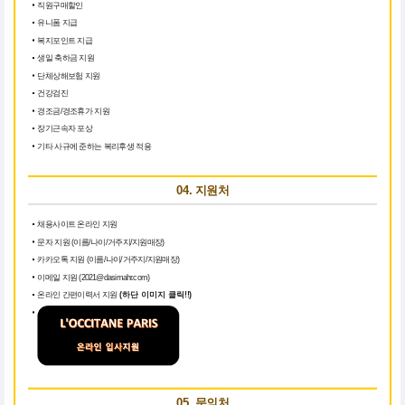
직원구매할인
유니폼 지급
복지포인트 지급
생일 축하금 지원
단체상해보험 지원
건강검진
경조금/경조휴가 지원
장기근속자 포상
기타 사규에 준하는 복리후생 적용
04. 지원처
채용사이트 온라인 지원
문자 지원 (이름/나이/거주지/지원매장)
카카오톡 지원 (이름/나이/거주지/지원매장)
이메일 지원 (2021@dasimahr.com)
온라인 간편이력서 지원
(하단 이미지 클릭!!)
05. 문의처