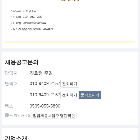
담당자 : 진효정 주임
연락처 :
010 -
9409 - 2157
이메일 : 2021@dasimahr.com
실시간 상담 카톡 문의ID : kinws1219
채용공고문의
담당자
진효정 주임
연락처
010-9409-2157
전화하기
010-9409-2157
전화하기
문자보내기
팩스
0505-055-5890
꼭 확인하세요
임금체불사업주 명단확인
기업소개