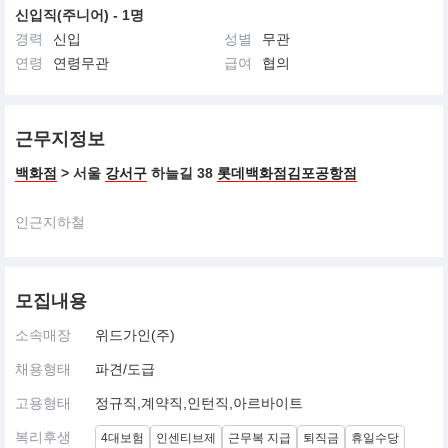
신입직(주니어) - 1명
경력
신입
성별
무관
연령
연령무관
급여
협의
근무지정보
백화점
> 서울
강서구
하늘길 38
롯데백화점김포공항점
인근지하철
모집내용
소속매장
위드가인(주)
채용형태
파견/도급
고용형태
정규직,계약직,인턴직,아르바이트
복리후생
4대보험
인센티브제
근무복 지급
퇴직금
휴일수당