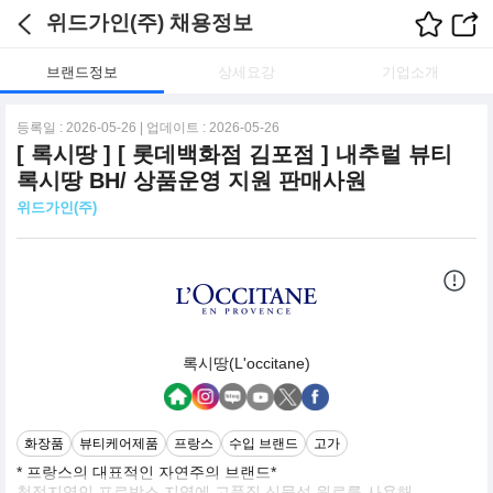
위드가인(주) 채용정보
브랜드정보
상세요강
기업소개
등록일 : 2026-05-26 | 업데이트 : 2026-05-26
[ 록시땅 ] [ 롯데백화점 김포점 ] 내추럴 뷰티
록시땅 BH/ 상품운영 지원 판매사원
위드가인(주)
록시땅(L'occitane)
화장품
뷰티케어제품
프랑스
수입 브랜드
고가
* 프랑스의 대표적인 자연주의 브랜드*
청정지역인 프로방스 지역에 고품질 식물성 원료를 사용해