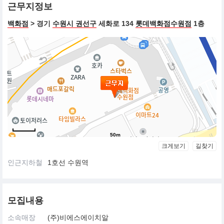
근무지정보
백화점
> 경기
수원시 권선구
세화로 134
롯데백화점수원점
1층
50m
크게보기
길찾기
인근지하철
1호선 수원역
모집내용
소속매장
(주)비에스에이치알