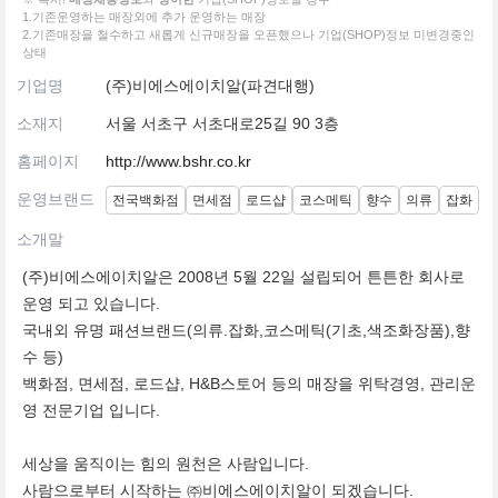
1.기존운영하는 매장외에 추가 운영하는 매장
2.기존매장을 철수하고 새롭게 신규매장을 오픈했으나 기업(SHOP)정보 미변경중인
상태
기업명
(주)비에스에이치알(파견대행)
소재지
서울 서초구 서초대로25길 90 3층
홈페이지
http://www.bshr.co.kr
운영브랜드
전국백화점
면세점
로드샵
코스메틱
향수
의류
잡화
소개말
(주)비에스에이치알은 2008년 5월 22일 설립되어 튼튼한 회사로
운영 되고 있습니다.
국내외 유명 패션브랜드(의류.잡화,코스메틱(기초,색조화장품),향
수 등)
백화점, 면세점, 로드샵, H&B스토어 등의 매장을 위탁경영, 관리운
영 전문기업 입니다.
세상을 움직이는 힘의 원천은 사람입니다.
사람으로부터 시작하는 ㈜비에스에이치알이 되겠습니다.