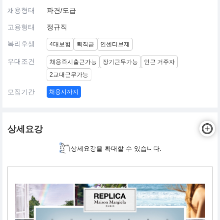
채용형태
파견/도급
고용형태
정규직
복리후생
4대보험
퇴직금
인센티브제
우대조건
채용즉시출근가능
장기근무가능
인근 거주자
2교대근무가능
모집기간
채용시까지
상세요강
상세요강을 확대할 수 있습니다.