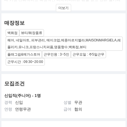
디자이너 마틴 마르지엘라(Martin Margiela)에 의해 1988년 설립됐
더보기
습니다. 남성성과 여성성이 융합되어 나타나는 메종 마르지엘라의
세계는 개념적이고, 불가사의하며, 신비롭고, 인습을 타파하는 모습
으로 보여지고 있습니다. 메종 마르지엘라의 현대적 우아함에 대한
매장정보
독특한 접근은 세계적으로 인정받고 있습니다. 2014년부터 크리에
이티브 디렉터를 맡고 있는 존 갈리아노는 마르지엘라의 코드에 자
백화점
뷰티/화장품류
신의 시적 비전을 결합한 새로운 미학을 보여주고 있습니다.
헤어, 네일아트, 피부관리, 메이크업,메종마르지엘라,MAISONMARGIELA,레
플리카,유니크,프랑스니치퍼퓸,명품향수,백화점,뷰티
플래그쉽&메가스토어
근무인원 : 3~5인
근무요일 : 주5일근무
근무시간 : 09:30~20:00
모집조건
신입직(주니어) - 1명
경력
신입
성별
무관
연령
연령무관
급여
협의