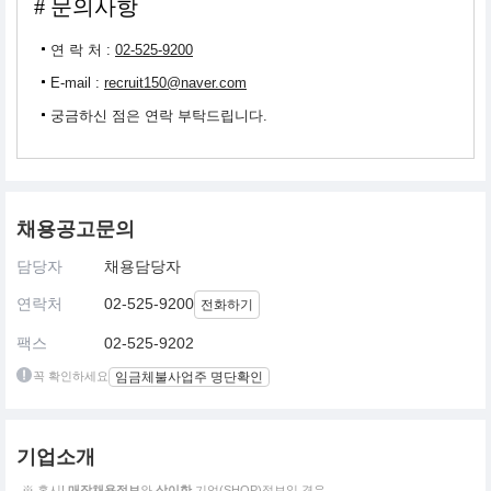
# 문의사항
연 락 처 :
02-525-9200
E-mail :
recruit150@naver.com
궁금하신 점은 연락 부탁드립니다.
채용공고문의
담당자
채용담당자
연락처
02-525-9200
전화하기
팩스
02-525-9202
꼭 확인하세요
임금체불사업주 명단확인
기업소개
※ 혹시!
매장채용정보
와
상이한
기업(SHOP)정보일 경우