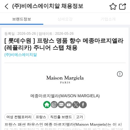
(주)비에스에이치알 채용정보
브랜드정보
상세요강
기업소개
등록일 : 2026-05-26 | 업데이트 : 2026-05-26
[ 롯데수원 ] 프랑스 명품 향수 메종마르지엘라
(레플리카) 주니어 스탭 채용
(주)비에스에이치알
메종마르지엘라(MAISON MARGIELA)
여성 컨템포러리
프랑스
직진출 브랜드
고가
프랑스 패션 하우스인 메종 마르지엘라(Maison Margiela)는 이 시
대 가장 전위적이고 독창적인 디자이너라는 평을 받고 있는 벨기에