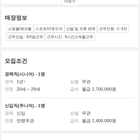
더보기
"Comfort For All, All For Comfort"
모두를 위한 편안함, 편안함을 위한 모든 것
매장정보
모든 고객의 라이프 스타일을 위해 지속적인 혁신을 통한
쇼핑몰/패션몰
스포츠/아웃도어
신발 및 의류 판매
근무인원 : 1~3인
최고의 제품을 제공하며 기술력을 바탕으로
최상의 소비자 경험을 제공하는 브랜드 입니다.
근무요일 : 주5일근무
근무시간 : 9시간스케줄근무
모집조건
경력직(시니어) - 1명
경력
1년↑
성별
무관
연령
20세 ~ 29세
급여
월급 2,700,000원
신입직(주니어) - 1명
경력
신입
성별
무관
연령
연령무관
급여
월급 2,400,000원