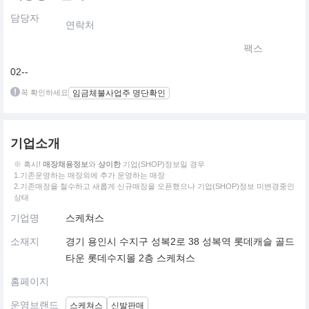
담당자
연락처
팩스
02--
꼭 확인하세요
임금체불사업주 명단확인
기업소개
※ 혹시!
매장채용정보
와
상이한
기업(SHOP)정보일 경우
1.기존운영하는 매장외에 추가 운영하는 매장
2.기존매장을 철수하고 새롭게 신규매장을 오픈했으나 기업(SHOP)정보 미변경중인
상태
기업명
스케쳐스
소재지
경기 용인시 수지구 성복2로 38 성복역 롯데캐슬 골드
타운 롯데수지몰 2층 스케쳐스
홈페이지
운영브랜드
스케쳐스
신발판매