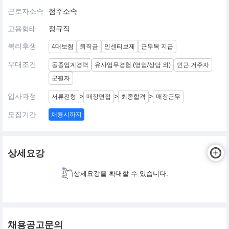
근로자소속
점주소속
고용형태
정규직
복리후생
4대보험
퇴직금
인센티브제
근무복 지급
우대조건
동종업계경력
유사업무경험 (영업/상담 외)
인근 거주자
군필자
입사과정
>
>
>
서류전형
매장면접
최종합격
매장근무
모집기간
채용시까지
상세요강
상세요강을 확대할 수 있습니다.
채용공고문의