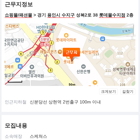
근무지정보
쇼핑몰/패션몰
> 경기
용인시 수지구
성복2로 38
롯데몰수지점
2층
50m
크게보기
길찾기
인근지하철
신분당선 상현역 2번출구 100m 이내
모집내용
소속매장
스케쳐스