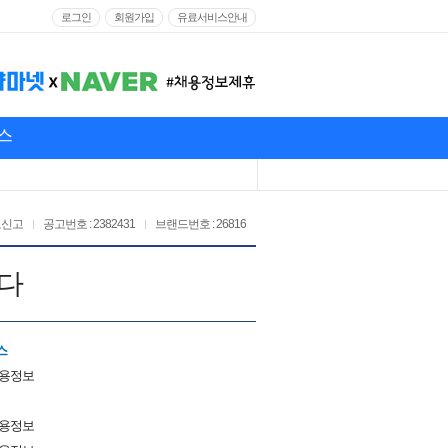
로그인
회원가입
유료서비스안내
스
고신고
공고번호 : 2382431
브랜드번호 : 26816
다
스
채용정보
채용정보