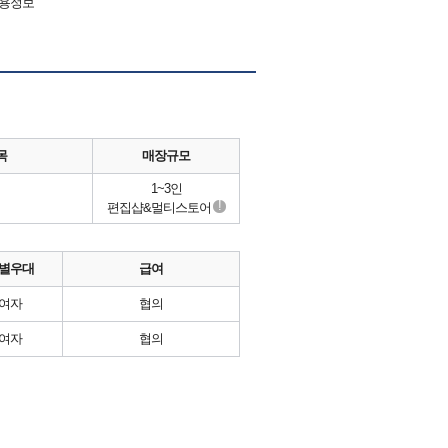
채용정보
목
매장규모
1~3인
!
편집샵&멀티스토어
별우대
급여
여자
협의
여자
협의