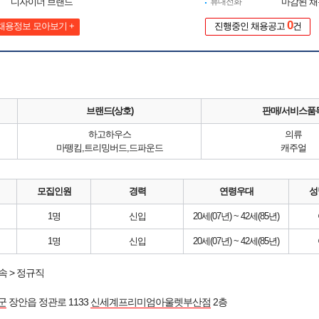
디자이너 브랜드
휴대전화
마감된 
0
채용정보 모아보기 +
진행중인 채용공고
건
브랜드(상호)
판매/서비스품
하고하우스
의류
마뗑킴,트리밍버드,드파운드
캐주얼
모집인원
경력
연령우대
성
1명
신입
20세(07년) ~ 42세(85년)
1명
신입
20세(07년) ~ 42세(85년)
 > 정규직
군
장안읍 정관로 1133
신세계프리미엄아울렛부산점
2층