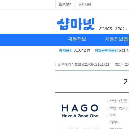
즐겨찾기
공지사항
채용정보
채용정보
맵
31,042
631
총 채용건
건
당일등록 채용건
최근 업데이트일
2026-06-02 16:17:11
조회수
26
브랜드(한글)
브랜드(영어)
SNS
가격대