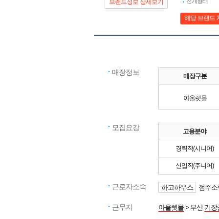
전개형태
브랜드정보 상세보기
해당 브랜드 
매장정보
매장구분
아울렛몰
모집요강
고용분야
경력직(시니어)
신입직(주니어)
근로자소속
하고하우스
점주소속
근무지
아울렛몰
> 부산
기장