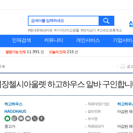
검색어를 입력하세요
#동대문패션타운
#가구단지쇼핑몰
#전자상가
#고속도로휴게소
인재검색
커뮤니티
개인서비스
기업서비
11,991
215
건
열람가능 인재
건
오늘의 인재
건
6 회
공
기장첼시아울렛 하고하우스 알바 구인합니
하고하우스
채용매장(기업)
하고하우
HAGOHAUS
일반전화
마감된 
부서명
중고가
채용담당자
마감된 