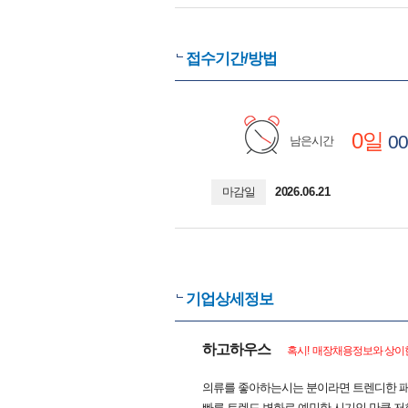
접수기간/방법
0일
00
남은시간
마감일
2026.06.21
기업상세정보
하고하우스
혹시! 매장채용정보와 상이한
의류를 좋아하는시는 분이라면 트렌디한 패
빠른 트렌드 변화로 예민한 시기인 만큼 저