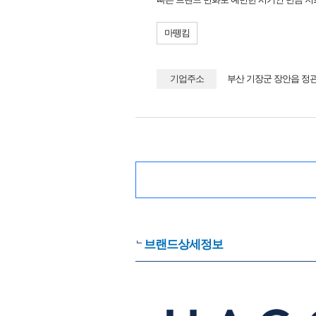
마뗑킴
기업주소
부산 기장군 장안읍 정관
브랜드상세정보