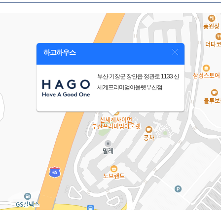
하고하우스
부산 기장군 장안읍 정관로 1133 신
세계프리미엄아울렛부산점