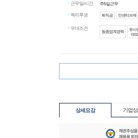
근무일/시간
주5일근무
복리후생
퇴직금
인센티브제
우대조건
유사
동종업계경력
(영업
기업상
상세요강