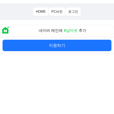
HOME
PC버전
로그인
네이버 메인에
#샵마넷
추가
About 샵마넷
|
개인정보 처리방침
|
이용약관
지원하기
TEL:02-851-0815
(주)샵네트웍스
대표 이인용
사업자등록번호:114-87-01861
주소:서울 금천구 디지털로9길 65 백상스타타워1차 508호
직업정보제공사업신고번호:
서울청 제 2012-30 호
통신판매업신고번호:
제 2020-서울금천-2036 호
Copyright©
(주)샵네트웍스
. All rights reserved.