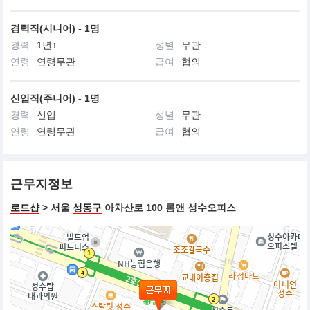
경력직(시니어) - 1명
경력
1년↑
성별
무관
연령
연령무관
급여
협의
신입직(주니어) - 1명
경력
신입
성별
무관
연령
연령무관
급여
협의
근무지정보
로드샵
> 서울
성동구
아차산로 100 롬앤 성수오피스