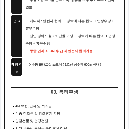
ㆍ 주말포함 주 5일 근무 + 국. 공휴일 개수 추가휴무 + 연차
별도
급 여
ㆍ 매니저 : 면접시 협의 ~ 경력에 따른 협의 + 연장수당 +
휴무수당
ㆍ 신입/경력 : 월 230만원 이상 ~ 경력에 따른 협의 + 연장
수당 + 휴무수당
ㆍ 동종 업계 최고대우 급여 면접시 협의가능
매장 정
ㆍ성수동 플래그십 스토어 ( 2호선 성수역 600m 이내 )
보
03. 복리후생
4대보험, 연차 및 퇴직금
각종 경조금 및 경조휴가 지원
명절선물 및 건강검진
기타 사규에 준하는 복리후생 적용