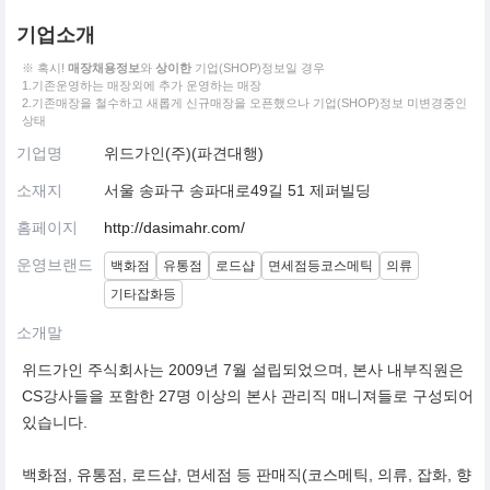
기업소개
※ 혹시!
매장채용정보
와
상이한
기업(SHOP)정보일 경우
1.기존운영하는 매장외에 추가 운영하는 매장
2.기존매장을 철수하고 새롭게 신규매장을 오픈했으나 기업(SHOP)정보 미변경중인
상태
기업명
위드가인(주)(파견대행)
소재지
서울 송파구 송파대로49길 51 제퍼빌딩
홈페이지
http://dasimahr.com/
운영브랜드
백화점
유통점
로드샵
면세점등코스메틱
의류
기타잡화등
소개말
위드가인 주식회사는 2009년 7월 설립되었으며, 본사 내부직원은
CS강사들을 포함한 27명 이상의 본사 관리직 매니져들로 구성되어
있습니다.
백화점, 유통점, 로드샵, 면세점 등 판매직(코스메틱, 의류, 잡화, 향