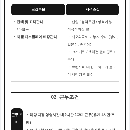
모집부문
자격조건
ㆍ 판매 및 고객관리
ㆍ
신입 / 경력무관 / 성격이 밝고
ㆍ CS업무
적극적이신 분
ㆍ 제품 디스플레이 매장관리
ㆍ
제 2외국어 가능자 우대 (영어,
일본어, 중국어)
ㆍ
코스메틱 / 백화점 판매경력자
우대
ㆍ
브랜드에 대한 이해도가 높으
며 책임감은 필수
02. 근무조건
근무 조
ㆍ 해당 지점 영업시간 내 9시간 2교대 근무( 휴게 1시간 포
건
함 )