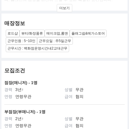
다양한 소통과 체험을 통해 롬앤의 영감을 받고 즐길 수 있도록 풍성
더보기
한 콘텐츠를 제공하며, 앞으로도 고객 중심의 경험으로 가득 채워나
가고자 합니다.
매장정보
로드샵
뷰티/화장품류
메이크업,롬앤
플래그쉽&메가스토어
근무인원 : 5~10인
근무요일 : 주5일근무
근무시간 : 백화점운영시간내2교대근무
모집조건
점장(매니저) - 1명
경력
3년↑
성별
무관
연령
연령무관
급여
협의
부점장(부매니저) - 1명
경력
2년↑
성별
무관
연령
연령무관
급여
협의