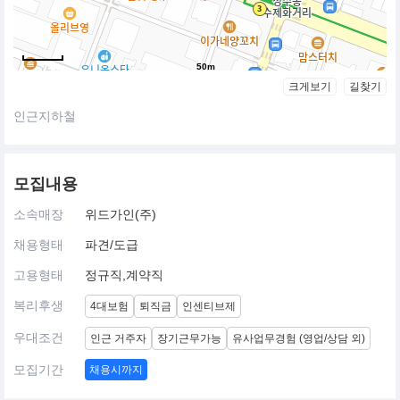
50m
크게보기
길찾기
인근지하철
모집내용
소속매장
위드가인(주)
채용형태
파견/도급
고용형태
정규직,계약직
복리후생
4대보험
퇴직금
인센티브제
우대조건
인근 거주자
장기근무가능
유사업무경험 (영업/상담 외)
모집기간
채용시까지