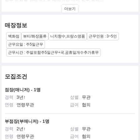
뛰어난 지속력과 확산력을 바탕으로 델리나나 레이튼 같은 상징적
더보기
인 향수들을 선보이며 전 세계적인 팬덤을 보유하고 있으며,특히 명
마의 이름을 딴 세련된 병 디자인과 고급스러운 원료의 조합을 통해
우아하면서도 강렬한 분위기를 연출하는 것이 특징이다
매장정보
백화점
뷰티/화장품류
니치향수,프랑스명품
근무인원 : 3~5인
근무요일 : 주5일근무
근무시간 : 주말포함주5일근무+국.공휴일개수추가휴무
모집조건
점장(매니저) - 1명
경력
3년↑
성별
무관
연령
연령무관
급여
협의
부점장(부매니저) - 1명
경력
2년↑
성별
무관
연령
연령무관
급여
협의