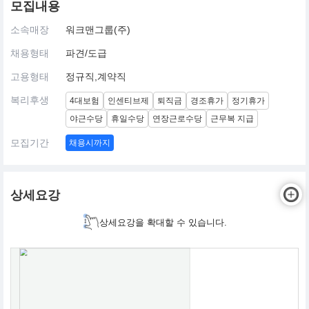
모집내용
소속매장
워크맨그룹(주)
채용형태
파견/도급
고용형태
정규직,계약직
복리후생
4대보험
인센티브제
퇴직금
경조휴가
정기휴가
야근수당
휴일수당
연장근로수당
근무복 지급
모집기간
채용시까지
상세요강
상세요강을 확대할 수 있습니다.