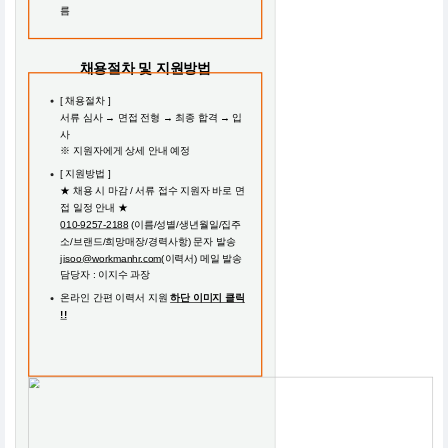
름
채용절차 및 지원방법
[ 채용절차 ]
서류 심사 → 면접 전형 → 최종 합격 → 입
사
※ 지원자에게 상세 안내 예정
[ 지원방법 ]
★ 채용 시 마감 / 서류 접수 지원자 바로 면
접 일정 안내 ★
010-9257-2188
(이름/성별/생년월일/집주
소/브랜드/희망매장/경력사항) 문자 발송
jisoo@workmanhr.com
(이력서) 메일 발송
담당자 : 이지수 과장
온라인 간편 이력서 지원
하단 이미지 클릭
!!