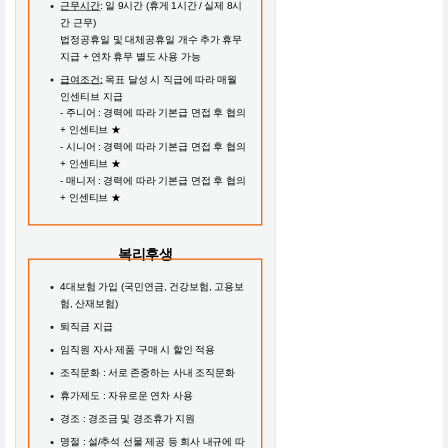
근무시간
: 일 9시간 (휴게 1시간 / 실제 8시
간 근무)
법정공휴일 및 대체공휴일 개수 추가 휴무
지급 + 연차 휴무 별도 사용 가능
급여조건:
목표 달성 시 직급에 따라 매월
인센티브 지급
- 주니어 : 경력에 따라 기본급 면접 후 협의
+ 인센티브 ★
- 시니어 : 경력에 따라 기본급 면접 후 협의
+ 인센티브 ★
- 매니저 : 경력에 따라 기본급 면접 후 협의
+ 인센티브 ★
복리후생
4대보험 가입 (국민연금, 건강보험, 고용보
험, 산재보험)
퇴직금 지급
임직원 자사 제품 구매 시 할인 적용
조직문화 : 서로 존중하는 사내 조직문화
휴가제도 : 자유로운 연차 사용
경조 : 경조금 및 경조휴가 지원
명절 : 설/추석 선물 제공 등 회사 내규에 따