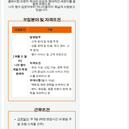
클래식한 프렌치 럭셔리 감성과 현대적인 세련미를 결
합한 브랜드로,
니치 향수 입문자부터 마니아층까지 폭넓게 사랑받고
있습니다.
모집분야 및 자격요건
모집분야
구분
담당업무
- 고객 응대 및 제품 추천
- 상품 판매 및 진열, 재고 관리, 고
객 응대
- 향수 서비스 및 고객 프로모션
[ 퍼퓸 드 말
리]
자격요건
니치 향수
- 초보 가능, 신입 가능, 경력 무관
세일즈 매장
- 고객 중심의 사고와 서비스 마인
판매직
드를 보유하신 분
우대사항
(필수 아님)
- 백화점 판매 경력을 보유하신 분
- 뷰티, 화장품, 명품 브랜드 판매 경
력을 보유하신 분
근무조건
근무일수
: 주 5일 (매장 영업시간 내 평일 주
말 포함 스케줄 근무)