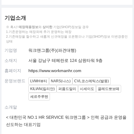
기업소개
※ 혹시!
매장채용정보
와
상이한
기업(SHOP)정보일 경우
1.기존운영하는 매장외에 추가 운영하는 매장
2.기존매장을 철수하고 새롭게 신규매장을 오픈했으나 기업(SHOP)정보 미변경중인
상태
기업명
워크맨그룹(주)(파견대행)
소재지
서울 강남구 테헤란로 124 삼원타워 9층
홈페이지
https://www.workmanhr.com
운영브랜드
LVMH뷰티
NARS(나스)
CVL코스메틱스(발몽)
KILIAN(킬리안)
퍼퓸드말리
시세이도
끌레드뽀보떼
세르주루텐
소개말
< 대한민국 NO.1 HR SERVICE 워크맨그룹 > 인력 공급과 운영을
선도하는 대표기업