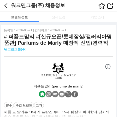
워크맨그룹(주) 채용정보
브랜드정보
상세요강
기업소개
등록일 : 2026-05-21 | 업데이트 : 2026-05-21
# 퍼퓸드말리 #[신규오픈/롯데잠실/갤러리아명
품관] Parfums de Marly 매장직 신입/경력직
워크맨그룹(주)
퍼퓸드말리(perfume de marly)
향수
수입 브랜드
고가
퍼퓸 드 말리는 18세기 프랑스 루이 15세 왕실의 화려함과 당시의
향수 문화를 현대적으로 재해석한 니치 향수 브랜드