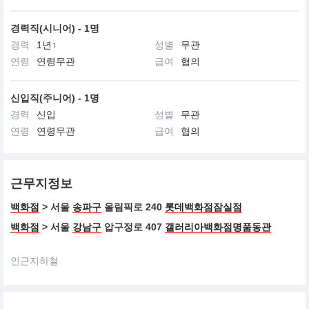
경력직(시니어) - 1명
경력
1년↑
성별
무관
연령
연령무관
급여
협의
신입직(주니어) - 1명
경력
신입
성별
무관
연령
연령무관
급여
협의
근무지정보
백화점
> 서울
송파구
올림픽로 240
롯데백화점잠실점
백화점
> 서울
강남구
압구정로 407
갤러리아백화점명품동관
인근지하철